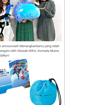
r announced! Menangkankartu yang telah
tangani oleh Okasaki Miho, Kumada Akane,
daRyn!