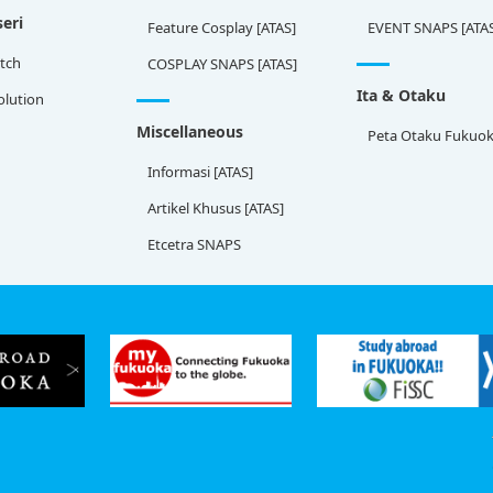
eri
Feature Cosplay [ATAS]
EVENT SNAPS [ATA
tch
COSPLAY SNAPS [ATAS]
Ita & Otaku
olution
Miscellaneous
Peta Otaku Fukuo
Informasi [ATAS]
Artikel Khusus [ATAS]
Etcetra SNAPS