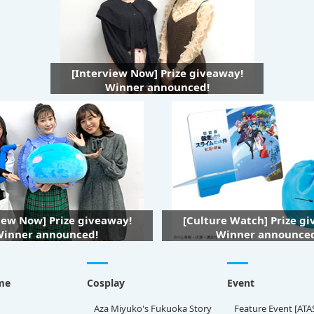
[Interview Now] Prize giveaway!
Winner announced!
iew Now] Prize giveaway!
[Culture Watch] Prize g
inner announced!
Winner announce
me
Cosplay
Event
Aza Miyuko's Fukuoka Story
Feature Event [ATA