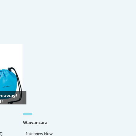
iveaway!
d!
Wawancara
S]
Interview Now