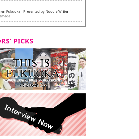
6
en Fukuoka - Presented by Noodle Writer
Yamada
6
en / 福龍軒
RS' PICKS
5
rium Cosplay] - Indonesia - #019 MM Earlene
7
razu Hakata Honten | Keliling Kota Fukuoka
 menu vegan/vegetarian baru
7
Kota Fukuoka mencicipi menu vegan/vegetarian
4
KI