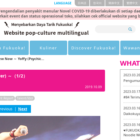
LANGUAGE
日本語
한국어
簡体中文
繁體中文
engendalian penyakit menular Novel COVID-19 diberlakukan di setiap dae
rkait event dan status operasional toko, silahkan cek official website yang
n Fukuoka!
Kuliner
Discover Fukuoka!
Wawan
ew Now ～ Yoffy (Psychic...
WHAT
over) ～（1/2）
2023.03.2
Pengumum
2019.10.09
2023.03.1
#84 Terim
nt Report
Talent/Idol
2023.03.1
revious
|
Next
Daikokuy
2023.03.1
♥FUKUOKA
Noodle Wr