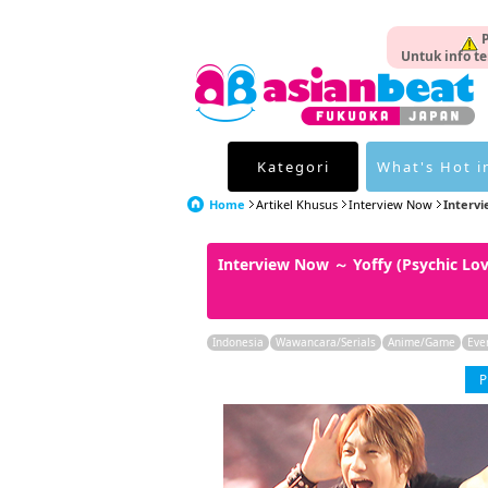
P
Untuk info te
Kategori
What's Hot i
Home
Artikel Khusus
Interview Now
Intervi
Interview Now ～ Yoffy (Psychic L
Indonesia
Wawancara/Serials
Anime/Game
Eve
P