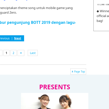
ng menciptakan theme song untuk mobile game yang
◆ Winne
guard Zero.
official
bag!
hibur pengunjung BOTT 2019 dengan lagu-
revious
|
Next
1
2
Last
Page Top
PRESENTS