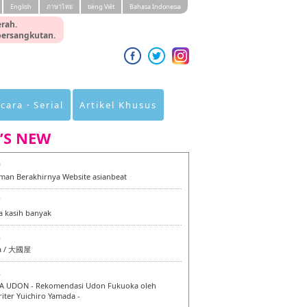
English
ภาษาไทย
tiéng Viêt
Bahasa Indonesia
rah.
 bersangkutan.
cara・Serial
Artikel Khusus
’S NEW
0
an Berakhirnya Website asianbeat
7
a kasih banyak
6
a / 大國屋
6
 UDON - Rekomendasi Udon Fukuoka oleh
iter Yuichiro Yamada -