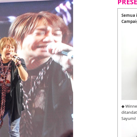
PRES
Semua i
Campai
◆ Winne
ditanda
Sayumi!