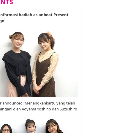
ENTS
nformasi hadiah asianbeat Present
gn!
r announced! Menangkankartu yang telah
tangani oleh Aoyama Yoshino dan Suzushiro