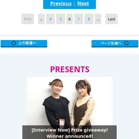
Previous
Next
|
First
...
4
5
6
7
8
...
Last
PRESENTS
[Interview Now] Prize giveaway!
Winner announced!