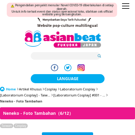
Pengendalian penyakit menular Novel COVID-19 diberlakukan di setiap
daerah.
Untuk info terkait event dan status operasional toko, silahkan cek official
website yang bersangkutan.
LANGUAGE
Home
Artikel Khusus
Cosplay
Laboratorium Cosplay
日本語
[Laboratorium Cosplay] - Taiw...
[Laboratorium Cosplay] #001 - ...
Neneko - Foto Tambahan
한국어
Neneko - Foto Tambahan（6/12）
簡体中文
Taiwan
Cosplay
繁體中文