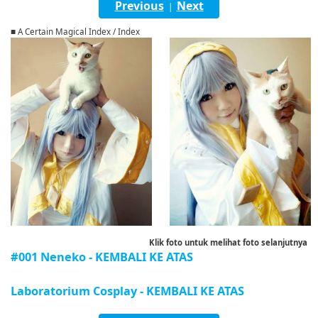
Previous
Next
|
English
■ A Certain Magical Index / Index
ภาษาไทย
tiéng Viêt
Bahasa Indonesia
Klik foto untuk melihat foto selanjutnya
#001 Neneko - KEMBALI KE ATAS
Laboratorium Cosplay - KEMBALI KE ATAS