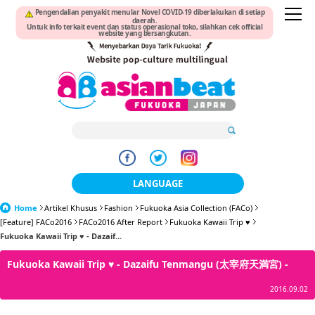
Pengendalian penyakit menular Novel COVID-19 diberlakukan di setiap
daerah.
Untuk info terkait event dan status operasional toko, silahkan cek official
website yang bersangkutan.
LANGUAGE
Home
Artikel Khusus
Fashion
Fukuoka Asia Collection (FACo)
日本語
[Feature] FACo2016
FACo2016 After Report
Fukuoka Kawaii Trip ♥
Fukuoka Kawaii Trip ♥ - Dazaif...
한국어
Fukuoka Kawaii Trip ♥ - Dazaifu Tenmangu (太宰府天満宮) -
簡体中文
2016.09.02
繁體中文