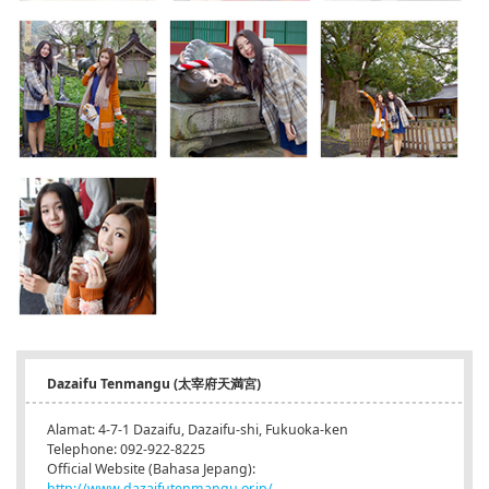
Dazaifu Tenmangu (太宰府天満宮)
Alamat: 4-7-1 Dazaifu, Dazaifu-shi, Fukuoka-ken
Telephone: 092-922-8225
Official Website (Bahasa Jepang):
http://www.dazaifutenmangu.or.jp/