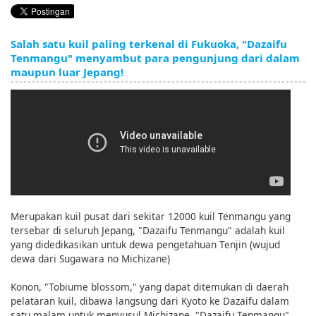
English
ภาษาไทย
Salah satu kuil paling terkenal di Fukuoka, "Dazaifu
Tenmangu" menyambut para pengunjung dari dalam
tiéng Viêt
maupun luar Jepang!
Bahasa Indonesia
Merupakan kuil pusat dari sekitar 12000 kuil Tenmangu yang
tersebar di seluruh Jepang, "Dazaifu Tenmangu" adalah kuil
yang didedikasikan untuk dewa pengetahuan Tenjin (wujud
dewa dari Sugawara no Michizane)
Konon, "Tobiume blossom," yang dapat ditemukan di daerah
pelataran kuil, dibawa langsung dari Kyoto ke Dazaifu dalam
satu malam untuk menyusul Michizane. "Dazaifu Tenmangu"