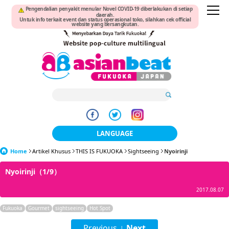
Pengendalian penyakit menular Novel COVID-19 diberlakukan di setiap
daerah.
Untuk info terkait event dan status operasional toko, silahkan cek official
website yang bersangkutan.
LANGUAGE
Home
Artikel Khusus
THIS IS FUKUOKA
日本語
Sightseeing
Nyoirinji
Nyoirinji（1/9）
한국어
2017.08.07
簡体中文
Fukuoka
Gourmet
sightseeing
Hot Spot
繁體中文
Previous
Next
|