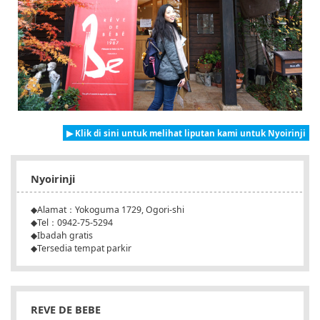
▶ Klik di sini untuk melihat liputan kami untuk Nyoirinji
Nyoirinji
◆Alamat：Yokoguma 1729, Ogori-shi
◆Tel：0942-75-5294
◆Ibadah gratis
◆Tersedia tempat parkir
REVE DE BEBE