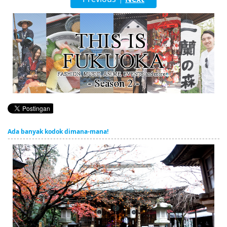
English
ภาษาไทย
tiéng Viêt
Bahasa Indonesia
Ada banyak kodok dimana-mana!