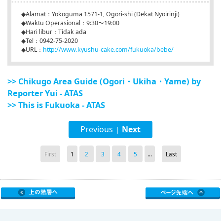
◆Alamat：Yokoguma 1571-1, Ogori-shi (Dekat Nyoirinji)
◆Waktu Operasional：9:30〜19:00
◆Hari libur：Tidak ada
◆Tel：0942-75-2020
◆URL：
http://www.kyushu-cake.com/fukuoka/bebe/
>> Chikugo Area Guide (Ogori・Ukiha・Yame) by
Reporter Yui - ATAS
>> This is Fukuoka - ATAS
Previous
Next
|
First
1
2
3
4
5
...
Last