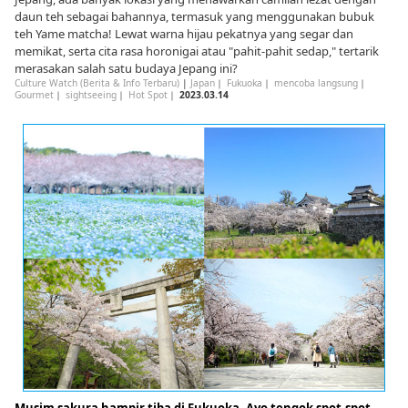
daun teh sebagai bahannya, termasuk yang menggunakan bubuk
teh Yame matcha! Lewat warna hijau pekatnya yang segar dan
memikat, serta cita rasa horonigai atau "pahit-pahit sedap," tertarik
merasakan salah satu budaya Jepang ini?
Culture Watch (Berita & Info Terbaru)
|
Japan
｜
Fukuoka
｜
mencoba langsung
｜
Gourmet
｜
sightseeing
｜
Hot Spot
｜
2023.03.14