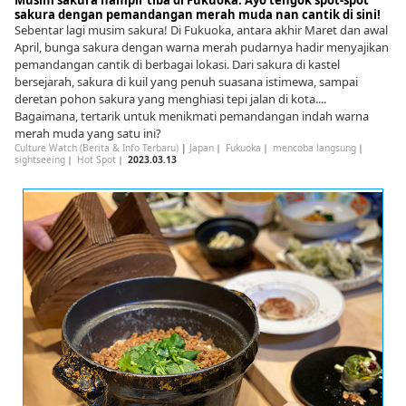
Musim sakura hampir tiba di Fukuoka. Ayo tengok spot-spot
sakura dengan pemandangan merah muda nan cantik di sini!
Sebentar lagi musim sakura! Di Fukuoka, antara akhir Maret dan awal
April, bunga sakura dengan warna merah pudarnya hadir menyajikan
pemandangan cantik di berbagai lokasi. Dari sakura di kastel
bersejarah, sakura di kuil yang penuh suasana istimewa, sampai
deretan pohon sakura yang menghiasi tepi jalan di kota....
Bagaimana, tertarik untuk menikmati pemandangan indah warna
merah muda yang satu ini?
Culture Watch (Berita & Info Terbaru)
|
Japan
｜
Fukuoka
｜
mencoba langsung
｜
sightseeing
｜
Hot Spot
｜
2023.03.13