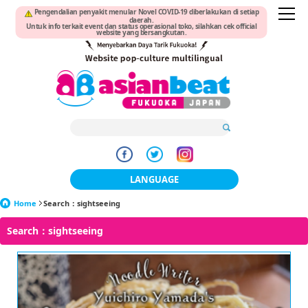
Pengendalian penyakit menular Novel COVID-19 diberlakukan di setiap
daerah.
Untuk info terkait event dan status operasional toko, silahkan cek official
website yang bersangkutan.
LANGUAGE
Home
Search：sightseeing
日本語
Search：sightseeing
한국어
簡体中文
繁體中文