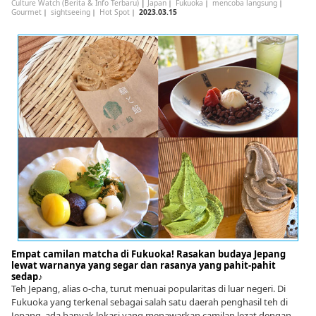
Culture Watch (Berita & Info Terbaru)
|
Japan
｜
Fukuoka
｜
mencoba langsung
｜
Gourmet
｜
sightseeing
｜
Hot Spot
｜
2023.03.15
Empat camilan matcha di Fukuoka! Rasakan budaya Jepang
lewat warnanya yang segar dan rasanya yang pahit-pahit
sedap♪
Teh Jepang, alias o-cha, turut menuai popularitas di luar negeri. Di
Fukuoka yang terkenal sebagai salah satu daerah penghasil teh di
Jepang, ada banyak lokasi yang menawarkan camilan lezat dengan