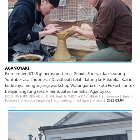
AGANOYAKI
Ex-member JKT48 generasi pertama, Ghaida Farisya dan seorang
Youtuber asal Indonesia, Davidbeatt telah datang ke Fukuoka! Kali ini
keduanya mengunjungi workshop Watarigama di kota Fukuchi untuk
belajar langsung teknik pembuatan tembikar Aganoyaki.
EXCITING FUKUOKA ADVENTURE feat. GHAIDA & DAVIDBEATT
|
Indonesia
｜
Japan
｜
Fukuoka
｜
mencoba langsung
｜
sightseeing
｜
Hot Spot
｜
videos
｜
2023.03.04