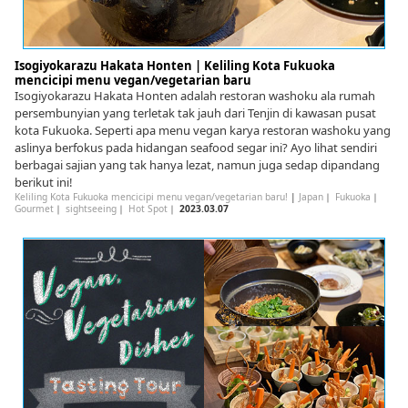
Isogiyokarazu Hakata Honten | Keliling Kota Fukuoka
mencicipi menu vegan/vegetarian baru
Isogiyokarazu Hakata Honten adalah restoran washoku ala rumah
persembunyian yang terletak tak jauh dari Tenjin di kawasan pusat
kota Fukuoka. Seperti apa menu vegan karya restoran washoku yang
aslinya berfokus pada hidangan seafood segar ini? Ayo lihat sendiri
berbagai sajian yang tak hanya lezat, namun juga sedap dipandang
berikut ini!
Keliling Kota Fukuoka mencicipi menu vegan/vegetarian baru!
|
Japan
｜
Fukuoka
｜
Gourmet
｜
sightseeing
｜
Hot Spot
｜
2023.03.07