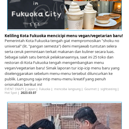
Keliling Kota Fukuoka mencicipi menu vegan/vegetarian baru!
Pemerintah Kota Fukuoka tengah giat mempromosikan "shoku no
universal" (lit. "pangan semesta") demi menjawab tuntutan selera
serta ceruk permintaan terkait makanan dan kuliner secara luas.
Sebagai salah satu bentuk pelaksanaannya, saat ini 25 toko dan
restoran di Kota Fukuoka tengah mengembangkan menu
vegan/vegetarian baru! Simak laporan tur icip-icip menu baru yang
diselenggarakan sebelum menu-menu tersebut diluncurkan ke
publik. Langsung saja intip menu-menu kreatif yang penuh
orisinalitas berikut ini!
EVENT SNAPS
|
Japan
｜
Fukuoka
｜
mencoba langsung
｜
Gourmet
｜
sightseeing
｜
Hot Spot
｜
2023.03.07