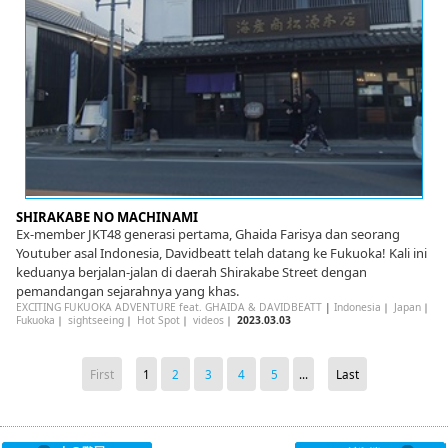
SHIRAKABE NO MACHINAMI
Ex-member JKT48 generasi pertama, Ghaida Farisya dan seorang
Youtuber asal Indonesia, Davidbeatt telah datang ke Fukuoka! Kali ini
keduanya berjalan-jalan di daerah Shirakabe Street dengan
pemandangan sejarahnya yang khas.
EXCITING FUKUOKA ADVENTURE feat. GHAIDA & DAVIDBEATT
|
Indonesia
｜
Japan
｜
Fukuoka
｜
sightseeing
｜
Hot Spot
｜
videos
｜
2023.03.03
First
1
2
3
4
5
...
Last