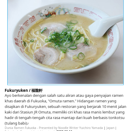
Fukuryuken / 福龍軒
Ayo berkenalan dengan salah satu aliran atau gaya penyajian ramen
khas daerah di Fukuoka, "Omuta ramen." Hidangan ramen yang
disajikan di Fukuryuken, sebuah restoran yang berjarak 10 menit jalan
kaki dari Stasiun JR Omuta, memiliki ciri khas rasa manis lembut yang
hadir di tengah-tengah cita rasa mantap dari kuah berbasis tonkotsu
(tulang babi)♪
Dunia Ramen Fukuoka - Presented by Noodle Writer Yuichiro Yamada
|
Japan
｜