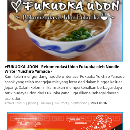
English
ภาษาไทย
tiéng Viêt
Bahasa Indonesia
♥FUKUOKA UDON - Rekomendasi Udon Fukuoka oleh Noodle
Writer Yuichiro Yamada -
Kami telah mengundang noodle writer asal Fukuoka Yuichiro Yamada,
sosok yang telah mengejar mie yang lezat dari dalam hingga ke luar
Jepang. Dalam kolom ini kami akan memperkenalkan berbagai daya
tarik budaya udon dari Fukuoka yang juga dikenal sebagai daerah
asal udon!
Artikel Khusus
|
Japan
｜
Fukuoka
｜
Gourmet
｜
sightseeing
｜
2023.03.16