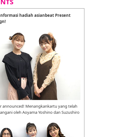
ENTS
nformasi hadiah asianbeat Present
gn!
r announced! Menangkankartu yang telah
tangani oleh Aoyama Yoshino dan Suzushiro