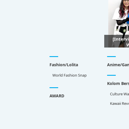
[Interv
W
Fashion/Lolita
Anime/Ga
World Fashion Snap
Kolom Bers
Culture Wa
AWARD
Kawaii Rev