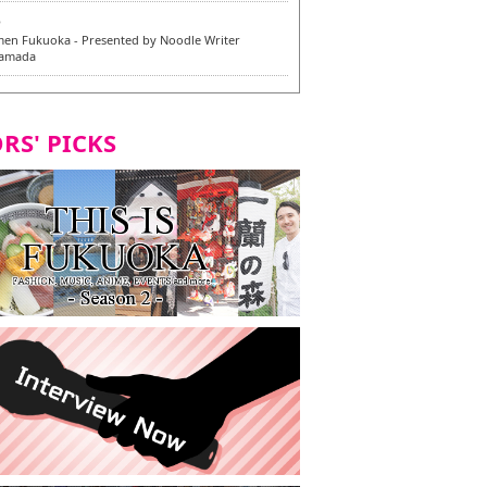
6
en Fukuoka - Presented by Noodle Writer
Yamada
6
en / 福龍軒
RS' PICKS
5
rium Cosplay] - Indonesia - #019 MM Earlene
7
razu Hakata Honten | Keliling Kota Fukuoka
 menu vegan/vegetarian baru
7
Kota Fukuoka mencicipi menu vegan/vegetarian
4
KI