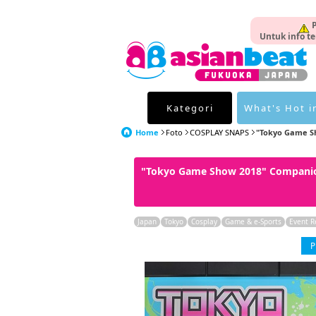
P
Untuk info te
Kategori
What's Hot i
Home
Foto
COSPLAY SNAPS
"Tokyo Game Sh
"Tokyo Game Show 2018" Compan
Japan
Tokyo
Cosplay
Game & e-Sports
Event R
P