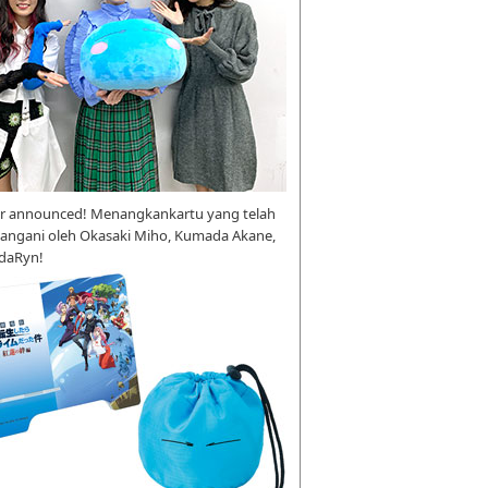
r announced! Menangkankartu yang telah
tangani oleh Okasaki Miho, Kumada Akane,
daRyn!