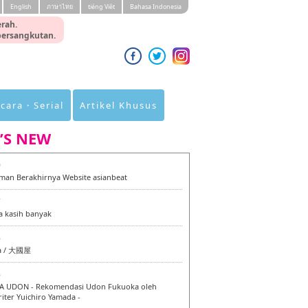
English
ภาษาไทย
tiéng Viêt
Bahasa Indonesia
rah.
 bersangkutan.
cara・Serial
Artikel Khusus
’S NEW
0
an Berakhirnya Website asianbeat
7
a kasih banyak
6
a / 大國屋
6
 UDON - Rekomendasi Udon Fukuoka oleh
iter Yuichiro Yamada -