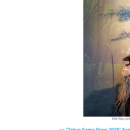
Klik foto un
>> "Tokyo Game Show 2018" Eve