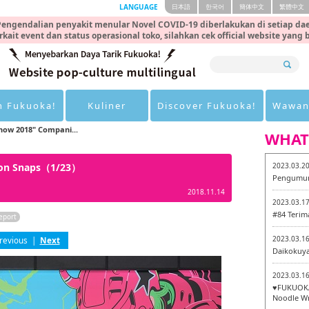
LANGUAGE
日本語
한국어
簡体中文
繁體中文
engendalian penyakit menular Novel COVID-19 diberlakukan di setiap dae
rkait event dan status operasional toko, silahkan cek official website yang
n Fukuoka!
Kuliner
Discover Fukuoka!
Wawan
ow 2018" Compani...
WHAT
ion Snaps（1/23）
2023.03.2
Pengumum
2018.11.14
2023.03.1
#84 Terim
eport
2023.03.1
revious
|
Next
Daikokuy
2023.03.1
♥FUKUOKA
Noodle Wr