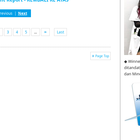
revious
|
Next
3
4
5
...
Last
Page Top
◆ Winne
ditanda
dan Min