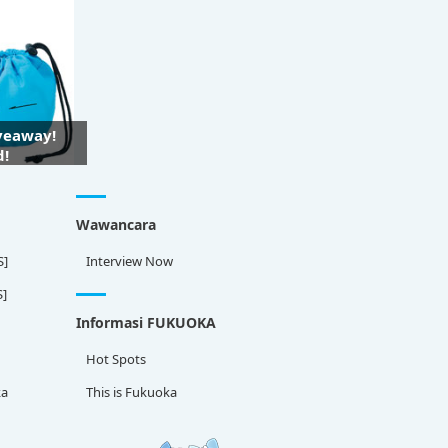
iveaway!
d!
Wawancara
S]
Interview Now
S]
Informasi FUKUOKA
Hot Spots
ka
This is Fukuoka