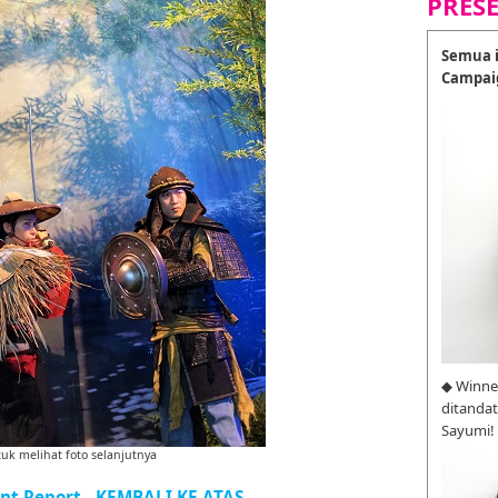
PRES
Semua i
Campai
◆ Winne
ditanda
Sayumi!
tuk melihat foto selanjutnya
nt Report - KEMBALI KE ATAS