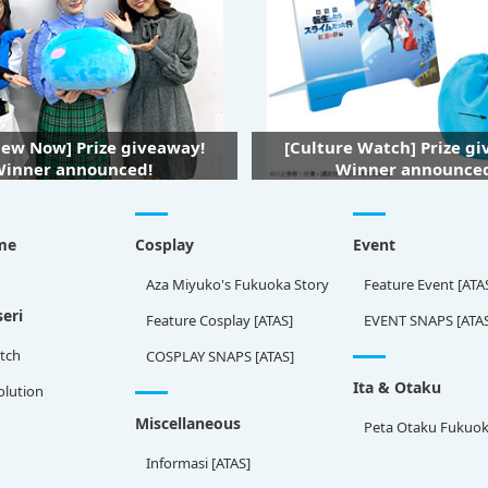
iew Now] Prize giveaway!
[Culture Watch] Prize g
inner announced!
Winner announce
me
Cosplay
Event
Aza Miyuko's Fukuoka Story
Feature Event [ATA
eri
Feature Cosplay [ATAS]
EVENT SNAPS [ATA
tch
COSPLAY SNAPS [ATAS]
Ita & Otaku
olution
Miscellaneous
Peta Otaku Fukuo
Informasi [ATAS]