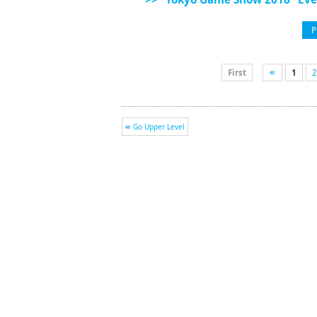
P
First
1
2
Go Upper Level