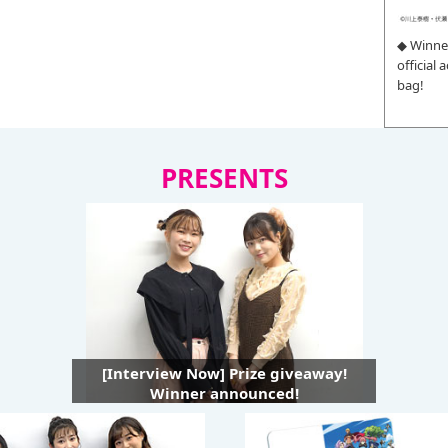
◆ Winne
official
bag!
PRESENTS
[Interview Now] Prize giveaway!
Winner announced!