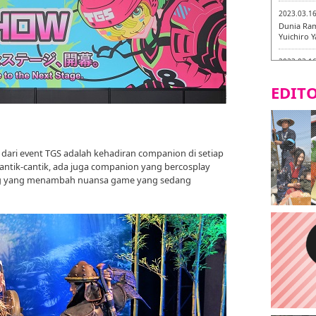
2023.03.1
Dunia Ram
Yuichiro 
2023.03.1
Fukuryuk
EDITO
2023.03.1
[Laborato
2023.03.0
Isogiyoka
n dari event TGS adalah kehadiran companion di setiap
mencicipi
antik-cantik, ada juga companion yang bercosplay
ng yang menambah nuansa game yang sedang
2023.03.0
Keliling 
baru!
2023.03.0
AGANOYA