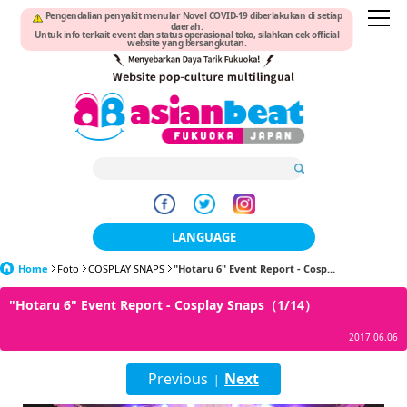
Pengendalian penyakit menular Novel COVID-19 diberlakukan di setiap
daerah.
Untuk info terkait event dan status operasional toko, silahkan cek official
website yang bersangkutan.
LANGUAGE
Home
Foto
COSPLAY SNAPS
"Hotaru 6" Event Report - Cosp...
日本語
"Hotaru 6" Event Report - Cosplay Snaps（1/14）
한국어
2017.06.06
簡体中文
Previous
Next
|
繁體中文