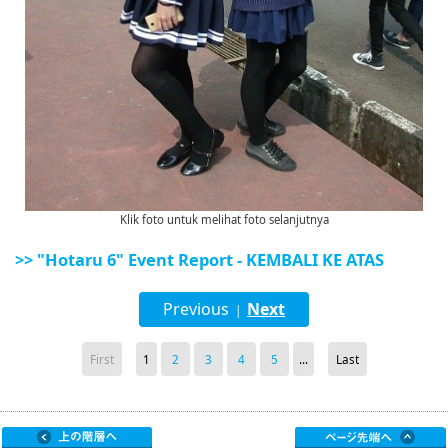
Klik foto untuk melihat foto selanjutnya
>> "Hotaru 6" Event Report - KEMBALI KE ATAS
Previous
Next
|
First
1
2
3
4
5
...
Last