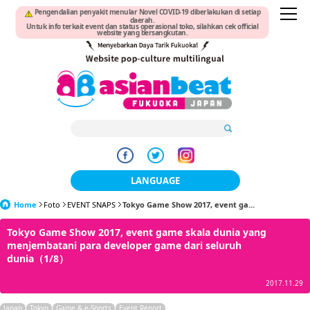
Pengendalian penyakit menular Novel COVID-19 diberlakukan di setiap
daerah.
Untuk info terkait event dan status operasional toko, silahkan cek official
website yang bersangkutan.
LANGUAGE
Home
Foto
EVENT SNAPS
Tokyo Game Show 2017, event ga...
日本語
Tokyo Game Show 2017, event game skala dunia yang
한국어
menjembatani para developer game dari seluruh
dunia（1/8）
簡体中文
2017.11.29
繁體中文
Japan
Tokyo
Game & e-Sports
Event Report