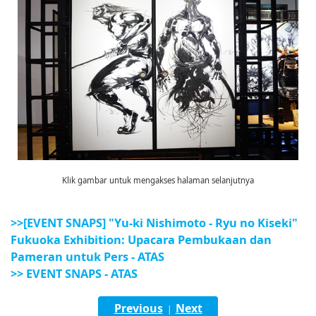
Klik gambar untuk mengakses halaman selanjutnya
>>[EVENT SNAPS] "Yu-ki Nishimoto - Ryu no Kiseki"
Fukuoka Exhibition: Upacara Pembukaan dan
Pameran untuk Pers - ATAS
>> EVENT SNAPS - ATAS
Previous
Next
|