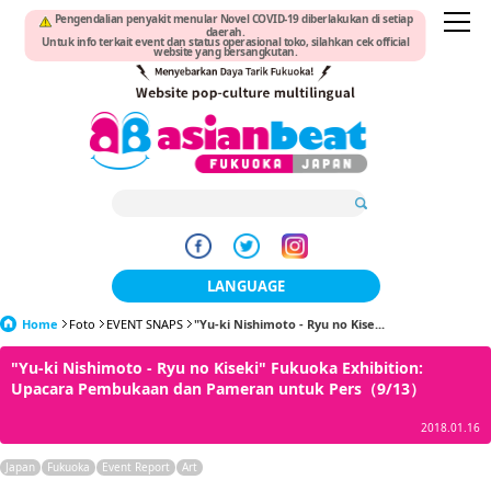
Pengendalian penyakit menular Novel COVID-19 diberlakukan di setiap
daerah.
Untuk info terkait event dan status operasional toko, silahkan cek official
website yang bersangkutan.
LANGUAGE
Home
Foto
EVENT SNAPS
"Yu-ki Nishimoto - Ryu no Kise...
日本語
"Yu-ki Nishimoto - Ryu no Kiseki" Fukuoka Exhibition:
한국어
Upacara Pembukaan dan Pameran untuk Pers（9/13）
簡体中文
2018.01.16
繁體中文
Japan
Fukuoka
Event Report
Art