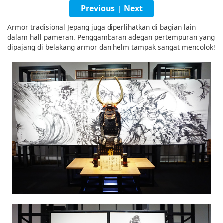
English
Previous
Next
|
Armor tradisional Jepang juga diperlihatkan di bagian lain
ภาษาไทย
dalam hall pameran. Penggambaran adegan pertempuran yang
dipajang di belakang armor dan helm tampak sangat mencolok!
tiéng Viêt
Bahasa Indonesia