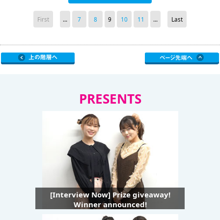
First
...
7
8
9
10
11
...
Last
PRESENTS
[Interview Now] Prize giveaway!
Winner announced!