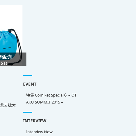
礼物活动！
ST)
EVENT
特集 Comiket Special６ – OT
AKU SUMMIT 2015 –
来龙去脉大
INTERVIEW
Interview Now