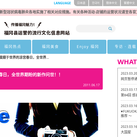
LANGUAGE
日本語
한국어
簡体中文
繁體中文
新型冠状病毒肺炎各地实施了相关对应措施。有关各种活动·店铺的运营状况请至各官
福冈热点
福冈美食
Enjoy 福冈
专访 · 连载
h】 展翅于世界的凉宫春日，全世界...
WHAT
2023.03.2
的凉宫春日，全世界期盼的新作问世！！
网页暂停
2011.06.17
2023.03.1
第84回 
2023.03.1
♥FUKU
推荐 ～
2023.03.1
大国屋