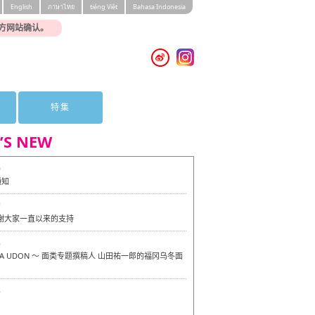
English
ภาษาไทย
tiéng Viêt
Bahasa Indonesia
方网站确认。
特集
’S NEW
0
通知
7
感谢大家一直以来的支持
6
OKA UDON ～ 面类专题撰稿人 山田祐一郎的福冈乌冬面
6