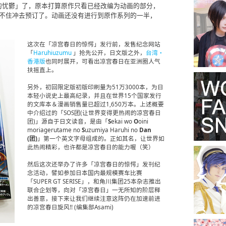
的忧鬱」了，原本打算原作只看已经改编为动画的部分，
忍不住冲去预订了。动画还没有进行到原作系列的一半，
。
这次在「凉宫春日的惊愕」发行前，发售纪念网站
「
Haruhiuzumu
」抢先公开，日文版之外，
台湾・
香港版
也同时展开，可看出凉宫春日在亚洲圈人气
扶摇直上。
另外，初回限定版初版印刷量为51万3000本，为日
本轻小说史上最高纪录，并且在世界15个国家发行
的文库本＆漫画销售量已超过1,650万本。上述概要
中介绍过的「SOS团(让世界变得更热闹的凉宫春日
团)」源自于日文读音，是由「
S
ekai wo
O
oini
moriagerutame no
S
uzumiya Haruhi no
Dan
(团)
」第一个英文字母组成的。正如其名，让世界如
此热闹精彩，也许都是凉宫春日的能力喔（笑）
然后这次还举办了许多「凉宫春日的惊愕」发刊纪
念活动，譬如参加日本国内最规模赛车比赛
「SUPER GT SERISE」，和角川集团25本杂志推出
联合企划等，向对「凉宫春日」一无所知的阶层释
出善意，接下来让我们继续注意这阵仍在加速前进
的凉宫春日旋风!! (编集部Asami)