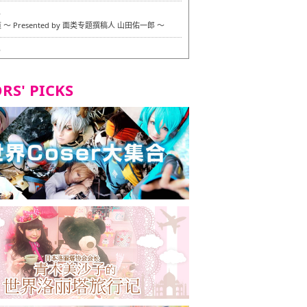
6
〜 Presented by 面类专题撰稿人 山田佑一郎 〜
6
RS' PICKS
7
okarazu 博多总店 〜 严格素食主义・素食主义者的菜单试
 in 福冈市！〜
7
义・素食主义者的菜单试的试吃之旅 in 福冈市！
2
 Stand 大名店 〜 严格素食主义・素食主义者的菜单试的试
 福冈市！〜
8
尾本社乌冬店