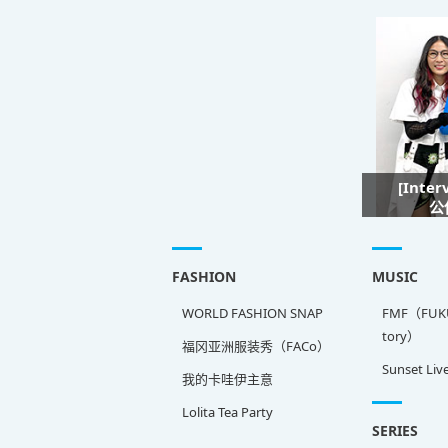
[Inte
公
FASHION
MUSIC
WORLD FASHION SNAP
FMF（FUKU
tory）
福冈亚洲服装秀（FACo）
Sunset Liv
我的卡哇伊主意
Lolita Tea Party
SERIES