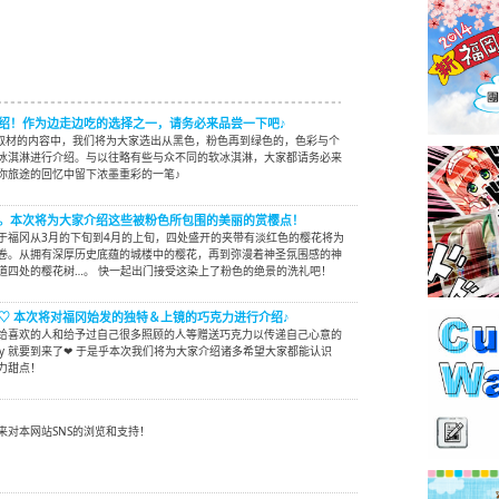
绍！作为边走边吃的选择之一，请务必来品尝一下吧♪
at所取材的内容中，我们将为大家选出从黑色，粉色再到绿色的，色彩与个
冰淇淋进行介绍。与以往略有些与众不同的软冰淇淋，大家都请务必来
你旅途的回忆中留下浓墨重彩的一笔♪
。本次将为大家介绍这些被粉色所包围的美丽的赏樱点！
于福冈从3月的下旬到4月的上旬，四处盛开的夹带有淡红色的樱花将为
卷。从拥有深厚历史底蕴的城楼中的樱花，再到弥漫着神圣氛围感的神
道四处的樱花树…。 快一起出门接受这染上了粉色的绝景的洗礼吧！
e's Day♡ 本次将对福冈始发的独特＆上镜的巧克力进行介绍♪
给喜欢的人和给予过自己很多照顾的人等赠送巧克力以传递自己心意的
's Day 就要到来了❤ 于是乎本次我们将为大家介绍诸多希望大家都能认识
力甜点！
来对本网站SNS的浏览和支持！