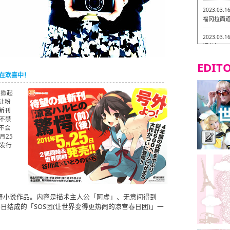
2023.03.1
福冈拉面道 
2023.03.1
福龙轩
EDITO
2023.03.0
Isogiy
浸在欢喜中！
的试吃之旅
」掀起
2023.03.0
让粉
严格素食主
新刊
不禁
2023.03.0
不会
Little
月25
吃之旅 in
发行
2023.02.2
东筑轩 折
的軽小说作品。内容是描术主人公「阿虚」、无意间得到
日结成的「SOS团(让世界变得更热闹的凉宫春日团)」一