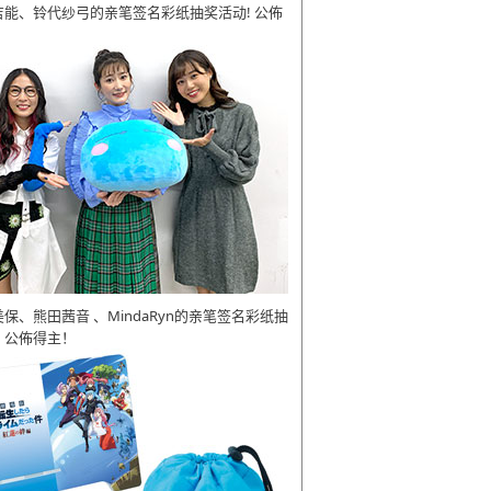
吉能、铃代纱弓的亲笔签名彩纸抽奖活动! 公佈
美保、熊田茜音 、MindaRyn的亲笔签名彩纸抽
 公佈得主！