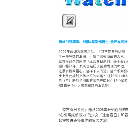
粉丝引颈期盼、时隔4年新作诞生! 全世界沉
2006年改编为动画之后，「凉宫春日的忧鬱
了一阵狂热的浪潮，引爆了深夜动画的人气。
丝等候已久的原作「凉宫春日系列」终于发行
囉! 时隔4年，其间也经历了延后发刊的命运，
让很多粉丝担心，这样下去的话，这个系列会
步上从此被划上休止符的命运？ 还好2011年5
日（三）新刊初回限定版已经同时在13个国家
囉! 真是个让人感到雀跃的消息啊!
「凉宫春日系列」是从2003年开始连载
“心想事成超能力”的少女「凉宫春日」和春
起被捲进奇怪事件的冒险之旅。