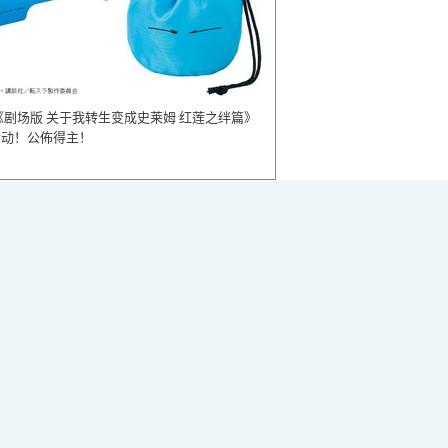
《剧场版 关于我转生变成史莱姆 红莲之绊篇》
活动！公佈得主！