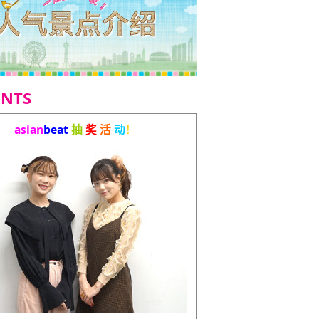
ENTS
asian
beat
抽
奖
活
动
！