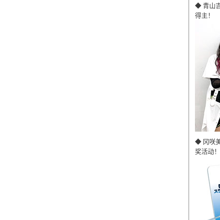
◆ 青山
得主！
◆ 冈咲
奖活动！