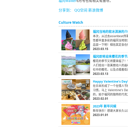
福冈Walker
6月号也有相关有报导。
分享到：
QQ空间
新浪微博
Culture Watch
福冈当地的软冰淇淋的介
本次，从过去asianbe
性都丰富多彩的福冈当地软
品尝一下吧！相信其定会在
2023.03.15
福冈即将迎来樱花的季节
樱花的季节又将要来临了！
人们绘出一张美丽动人的画
社中的樱花，以及点缀着街
2023.03.13
Happy Valentin
在日本形成了一个在情人节
习惯。马上 Valentine
的，始于福冈的独特的巧克
2023.02.01
2023年 新年问候
新年快乐！感谢大家长久以
2023.01.01