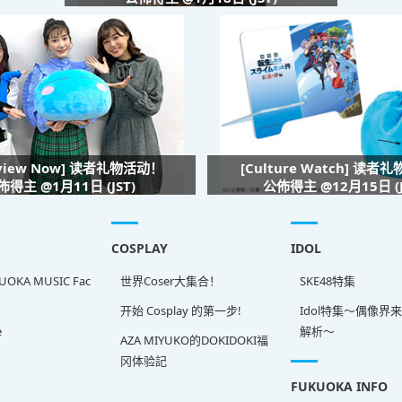
rview Now] 读者礼物活动！
[Culture Watch] 读者
佈得主 @1月11日 (JST)
公佈得主 @12月15日 (J
COSPLAY
IDOL
OKA MUSIC Fac
世界Coser大集合！
SKE48特集
开始 Cosplay 的第一步!
Idol特集～偶像界
e
解析～
AZA MIYUKO的DOKIDOKI福
冈体验記
FUKUOKA INFO