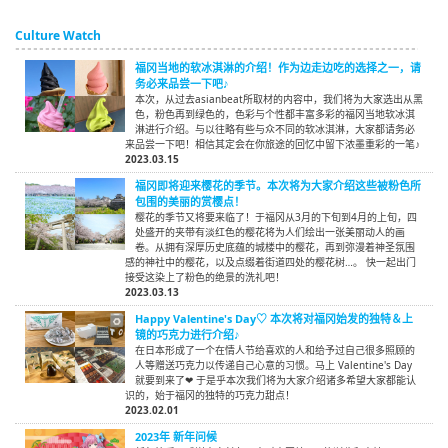
Culture Watch
福冈当地的软冰淇淋的介绍！作为边走边吃的选择之一，请
务必来品尝一下吧♪
本次，从过去asianbeat所取材的内容中，我们将为大家选出从黑
色，粉色再到绿色的，色彩与个性都丰富多彩的福冈当地软冰淇
淋进行介绍。与以往略有些与众不同的软冰淇淋，大家都请务必
来品尝一下吧！相信其定会在你旅途的回忆中留下浓墨重彩的一笔♪
2023.03.15
福冈即将迎来樱花的季节。本次将为大家介绍这些被粉色所
包围的美丽的赏樱点！
樱花的季节又将要来临了！于福冈从3月的下旬到4月的上旬，四
处盛开的夹带有淡红色的樱花将为人们绘出一张美丽动人的画
卷。从拥有深厚历史底蕴的城楼中的樱花，再到弥漫着神圣氛围
感的神社中的樱花，以及点缀着街道四处的樱花树…。 快一起出门
接受这染上了粉色的绝景的洗礼吧！
2023.03.13
Happy Valentine's Day♡ 本次将对福冈始发的独特＆上
镜的巧克力进行介绍♪
在日本形成了一个在情人节给喜欢的人和给予过自己很多照顾的
人等赠送巧克力以传递自己心意的习惯。马上 Valentine's Day
就要到来了❤ 于是乎本次我们将为大家介绍诸多希望大家都能认
识的，始于福冈的独特的巧克力甜点！
2023.02.01
2023年 新年问候