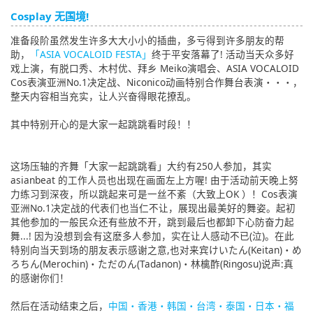
English
Cosplay 无国境!
准备段阶虽然发生许多大大小小的插曲，多亏得到许多朋友的帮
ภาษาไทย
助，
「ASIA VOCALOID FESTA」
终于平安落幕了! 活动当天众多好
戏上演，有脱口秀、木村优、拜乡 Meiko演唱会、ASIA VOCALOID
tiéng Viêt
Cos表演亚洲No.1决定战、Niconico动画特别合作舞台表演・・・，
整天内容相当充实，让人兴奋得眼花撩乱。
Bahasa Indonesia
其中特别开心的是大家一起跳跳看时段！！
这场压轴的齐舞「大家一起跳跳看」大约有250人参加，其实
asianbeat 的工作人员也出现在画面左上方喔! 由于活动前天晚上努
力练习到深夜，所以跳起来可是一丝不紊（大致上OK ）！Cos表演
亚洲No.1决定战的代表们也当仁不让，展现出最美好的舞姿。起初
其他参加的一般民众还有些放不开，跳到最后也都卸下心防奋力起
舞...! 因为没想到会有这麽多人参加，实在让人感动不已(泣)。在此
特别向当天到场的朋友表示感谢之意,也对来宾けいたん(Keitan)・め
ろちん(Merochin)・ただのん(Tadanon)・林檎酢(Ringosu)说声:真
的感谢你们！
然后在活动结束之后，
中国・香港・韩国・台湾・泰国・日本・福