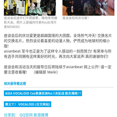
座谈会后选手们不顾疲累，随地来场撮
座谈会后的庆功宴！
影大会。照片上是福冈代表Rou台湾代
表NENEKO
座谈会后的庆功宴更是超越国境的大团圆，全场热气冲天! 交换名片
的交换名片，热烈谈论着喜爱的动漫人物，俨然成为地球村的缩小
版!
asianbeat 至今也正是为了这样令人感动的一刻而努力! 有荣幸与所
有选手共同拥有这样美好的时光，再次向大家说声:真的谢谢你们!
座谈会和活动当天的报导日后将陆续于asianbeat 网上公开! 请一定
要注意收看喔! （编辑部 Maiki）
相关报导看这裡
ASIA VOCALOID Cos表演亚洲No.1决定战 胜负揭晓 ! !
教えて！ VOCALOID (日文网站)
分享到：
QQ空间
新浪微博