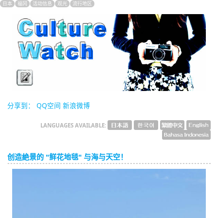
日本
福冈
活动信息
观光
流行地区
English
ภาษาไทย
tiéng Viêt
Bahasa Indonesia
分享到：
QQ空间
新浪微博
LANGUAGES AVAILABLE:
创造絶景的 "鲜花地毯" 与海与天空！