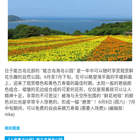
位于能古岛北部的 "能古岛海岛公园" 是一年中可以随时享受观赏鲜
花乐趣的自然公园。6月至7月下旬，在可以眺望海平面的平缓斜面
上，迎来了观赏橙色和黄色万寿菊的最佳时期。太阳一般的艳丽颜
色组合，褶皱的花边组合成的可爱的花形，仅仅是观看就可以让人
精神十足，非常的不可思议！被海与天空所包围的 "鲜花地毯" 的颜
色对比也是非常令人惊艳的，形成一幅 "絶景" ！6月8日 (周六) - 7月
中旬期间，可以免费的自由采摘万寿菊 (需要入场费)♪ (编辑部：
nika)
相关报道
【人气景点介绍】能古岛海岛公园