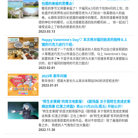
包围的美丽的赏樱点！
樱花的季节又将要来临了！于福冈从3月的下旬到4月的上旬，四
处盛开的夹带有淡红色的樱花将为人们绘出一张美丽动人的画
卷。从拥有深厚历史底蕴的城楼中的樱花，再到弥漫着神圣氛围
感的神社中的樱花，以及点缀着街道四处的樱花树…。 快一起出门
接受这染上了粉色的绝景的洗礼吧！
2023.03.13
Happy Valentine's Day♡ 本次将对福冈始发的独特＆上
镜的巧克力进行介绍♪
在日本形成了一个在情人节给喜欢的人和给予过自己很多照顾的
人等赠送巧克力以传递自己心意的习惯。马上 Valentine's Day
就要到来了❤ 于是乎本次我们将为大家介绍诸多希望大家都能认
识的，始于福冈的独特的巧克力甜点！
2023.02.01
2023年 新年问候
新年快乐！感谢大家长久以来对本网站SNS的浏览和支持！
2023.01.01
"转生史莱姆"的首次电影版！《剧场版 关于我转生变成史莱
姆这档事 红莲之绊篇》将从11月25日(周五) 开始公开！
"转生史莱姆"的首次剧场版作品《剧场版 关于我转生变成史莱姆
这档事 红莲之绊篇》正在上映中！ 由“转生史莱姆”系列的原作者
伏濑担当故事原案的全新作品，绝对不容错过！除了最强的利姆
鲁之外， 熟悉的人气角色们也大集结！
2022.11.30