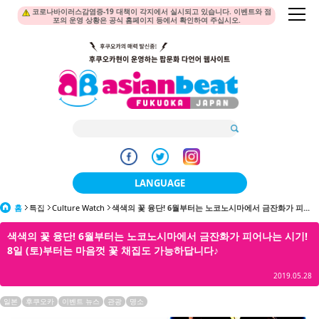
코로나바이러스감염증-19 대책이 각지에서 실시되고 있습니다. 이벤트와 점
포의 운영 상황은 공식 홈페이지 등에서 확인하여 주십시오.
LANGUAGE
홈
특집
Culture Watch
색색의 꽃 융단! 6월부터는 노코노시마에서 금잔화가 피...
日本語
색색의 꽃 융단! 6월부터는 노코노시마에서 금잔화가 피어나는 시기!
한국어
8일 (토)부터는 마음껏 꽃 채집도 가능하답니다♪
簡体中文
2019.05.28
繁體中文
일본
후쿠오카
이벤트 뉴스
관광
명소