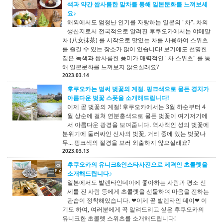
색과 약간 쌉사름한 말차를 통해 일본문화를 느껴보세
요♪
해외에서도 엄청난 인기를 자랑하는 일본의 "차". 차의
생산지로서 전국적으로 알려진 후쿠오카에서는 야메말
차 (八女抹茶) 를 시작으로 맛있는 차를 사용하여 스위츠
를 즐길 수 있는 장소가 많이 있습니다! 보기에도 선명한
짙은 녹색과 쌉사름한 풍미가 매력적인 "차 스위츠" 를 통
해 일본문화를 느껴보지 않으실래요?
2023.03.14
후쿠오카는 벌써 벚꽃의 계절. 핑크색으로 물든 경치가
아름다운 벚꽃 스폿을 소개해드립니다!
이제 곧 벚꽃의 계절! 후쿠오카에서는 3월 하순부터 4
월 상순에 걸쳐 연분홍색으로 물든 벚꽃이 여기저기에
서 아름다운 광경을 보여줍니다. 역사적인 성의 벚꽃에
분위기에 둘러싸인 신사의 벚꽃, 거리 중에 있는 벚꽃나
무... 핑크색의 절경을 보러 외출하지 않으실래요?
2023.03.13
후쿠오카의 유니크&인스타사진으로 제격인 초콜렛을
소개해드립니다♪
일본에서도 발렌타인데이에 좋아하는 사람과 평소 신
세를 진 사람 등에게 초콜렛을 선물하여 마음을 전하는
관습이 정착해있습니다. ❤이제 곧 발렌타인 데이❤ 이
기도 하여, 여러분에게 꼭 알려드리고 싶은 후쿠오카의
유니크한 초콜렛 스위츠를 소개해드립니다!