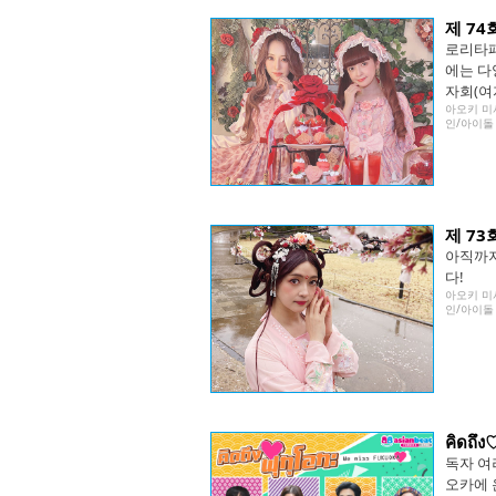
제 7
로리타패
에는 다
자회(여
아오키 미
인/아이돌
제 73
아직까지
다!
아오키 미
인/아이돌
คิดถึ
독자 여
오카에 