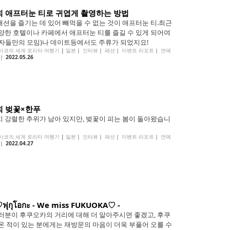
4회 애프터눈 티로 귀엽게 촬영하는 방법
션을 즐기는 데 있어 빼먹을 수 없는 것이 애프터눈 티.최근
양한 호텔이나 카페에서 애프터눈 티를 즐길 수 있게 되어여
자들만의 모임)나 데이트등에서도 주류가 되었지요!
사코의 세계 로리타 여행기
|
일본
｜
인터뷰
｜
패션
｜
이벤트 리포트
｜
연예
｜
2022.05.26
회 벚꽃×한푸
 강렬한 추위가 남아 있지만, 벚꽃이 피는 봄이 돌아왔습니
사코의 세계 로리타 여행기
|
일본
｜
인터뷰
｜
패션
｜
이벤트 리포트
｜
연예
｜
2022.04.27
ง♡ฟุกุโอกะ - We miss FUKUOKA♡ -
러분이 후쿠오카의 거리에 대해 더 알아주시면 좋겠고, 후쿠
온 적이 있는 분에게는 재방문의 마음이 더욱 부풀어 오를 수