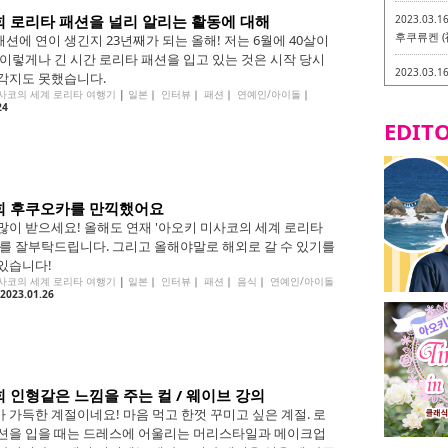
3회 로리타 패션을 널리 알리는 활동에 대해
2023.03.1
후쿠류켄 (
션에 연이 생긴지 23년째가 되는 올해! 저는 6월에 40살이
 이렇게나 긴 시간 로리타 패션을 입고 있는 것은 시작 당시
2023.03.1
각지도 못했습니다.
후쿠오카 라
사코의 세계 로리타 여행기
|
일본
｜
인터뷰
｜
패션
｜
연예인/아이돌
｜
-
24
EDITO
2023.03.0
비건・베지
2023.03.0
2회 후쿠오카를 만끽했어요
이소기요카
많이 받으세요! 올해도 연재 '아오키 미사코의 세계 로리타
지테리언 메
 를 잘부탁드립니다. 그리고 올해야말로 해외로 갈 수 있기를
2023.03.0
있습니다!
little 
사코의 세계 로리타 여행기
|
일본
｜
인터뷰
｜
패션
｜
음식
｜
연예인/아이돌
카시
2023.01.26
2023.02.2
토치쿠켄 
회 인형같은 느낌을 주는 컬 / 웨이브 강의
 가득한 계절이네요! 마음 먹고 한껏 꾸미고 싶은 계절. 로
션을 입을 때는 드레스에 어울리는 머리스타일과 메이크업