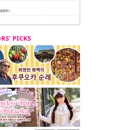
6
福龍軒)
6
멘 월드 - Presented by 누들 라이터 야마다 유이치로
RS' PICKS
7
테리언 메뉴 시식 투어 in 후쿠오카시
7
라즈 하카타 본점 / 磯ぎよからず 博多本店 - 비건・베
뉴 시식투어 in 후쿠오카시 -
2
stand 다이묘점 -비건・베지테리언 메뉴 시식투어 in 후쿠오
8
오리오본사 우동점 / 東筑軒 折尾本社うどん店