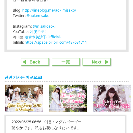
Blog:
http://lineblog.me/aokimisako/
Twitter:
@aokimisako
Instagram:
@misakoaoki
YouTube:
이 곳으로
!
웨이보:
@青木美沙子-Official-
bilibili:
https://space.bilibili.com/487631711
관련 기사는 이곳으로!
2022/06/25 06:56
이름 :
マダムゴーゴー
艶やかです。私もお花になりたいです。