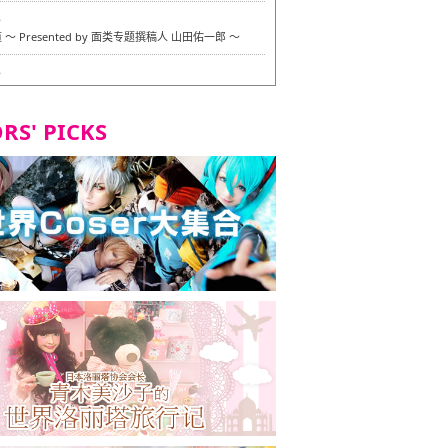
6
〜 Presented by 面类专题撰稿人 山田佑一郎 〜
6
RS' PICKS
7
okarazu 博多总店 〜 严格素食主义・素食主义者的菜单试
 in 福冈市！〜
7
义・素食主义者的菜单试的试吃之旅 in 福冈市！
2
 Stand 大名店 〜 严格素食主义・素食主义者的菜单试的试
 福冈市！〜
8
尾本社乌冬店