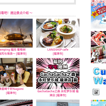
看看吧！週边景点介绍 ～
lamping 福冈 葡萄树
LANDSHIP cafe
海风与海浪～ [福津市]
[福津市]
津屋崎千轩Nagomi
GachaGacha之森 永旺梦乐城 福
[福津市]
津店 [福津市]