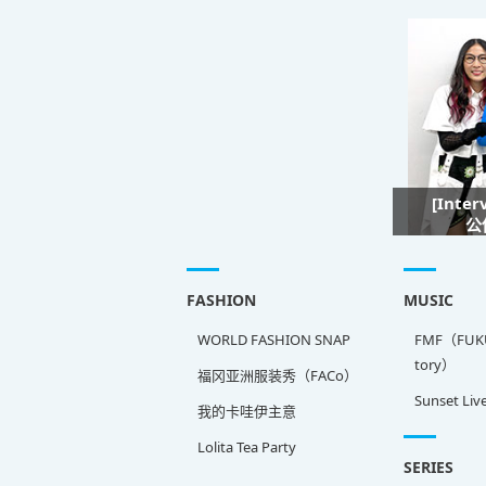
[Inte
公
FASHION
MUSIC
WORLD FASHION SNAP
FMF（FUKU
tory）
福冈亚洲服装秀（FACo）
Sunset Liv
我的卡哇伊主意
Lolita Tea Party
SERIES