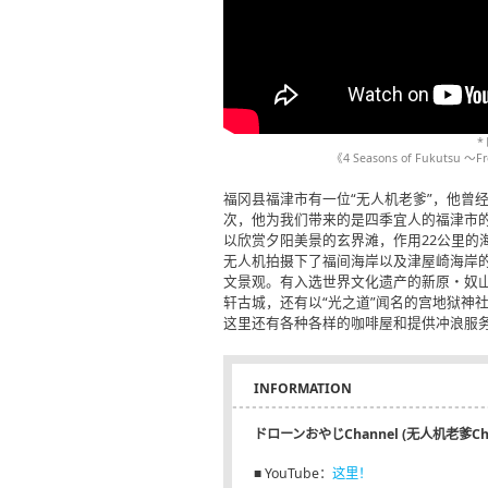
*
《4 Seasons of Fukuts
福冈县福津市有一位“无人机老爹”，他曾
次，他为我们带来的是四季宜人的福津市
以欣赏夕阳美景的玄界滩，作用22公里的
无人机拍摄下了福间海岸以及津屋崎海岸
文景观。有入选世界文化遗产的新原・奴
轩古城，还有以“光之道”闻名的宫地狱神
这里还有各种各样的咖啡屋和提供冲浪服务
INFORMATION
ドローンおやじChannel (无人机老爹Channel
■ YouTube：
这里！