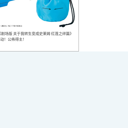
《剧场版 关于我转生变成史莱姆 红莲之绊篇》
活动！公佈得主！