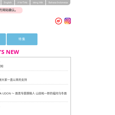
English
ภาษาไทย
tiéng Viêt
Bahasa Indonesia
方网站确认。
特集
’S NEW
0
通知
7
感谢大家一直以来的支持
6
OKA UDON ～ 面类专题撰稿人 山田祐一郎的福冈乌冬面
6