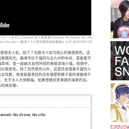
ドローンおやじChannel (无人机老爹Channel) -No Drone, No Life-
u ～From the sky～ (福津三十六景空撮项目総集编)》公开 @2019年12月
经使用无人机，拍下了无数令人叹为观止的美丽景色。这
的美丽风光。福津市位于福冈与北九州的中间，直面着可
海岸线，是一座被大自然环绕的美丽滨海小城。视频中，
的壮丽景色。除了自然景色以外，这里还坐落着丰富的人
山古坟群，有保留着曾经的白色墙壁和格子窗的津屋崎千
社，无不令人大饱眼福。如果想要欣赏美丽的海景的话，
的商店哦♪
) -No Drone, No Life-