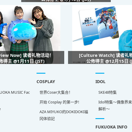
rview Now] 读者礼物活动！
[Culture Watch] 读者
佈得主 @1月11日 (JST)
公佈得主 @12月15日 (J
COSPLAY
IDOL
OKA MUSIC Fac
世界Coser大集合！
SKE48特集
开始 Cosplay 的第一步!
Idol特集～偶像界
e
解析～
AZA MIYUKO的DOKIDOKI福
冈体验記
FUKUOKA INFO