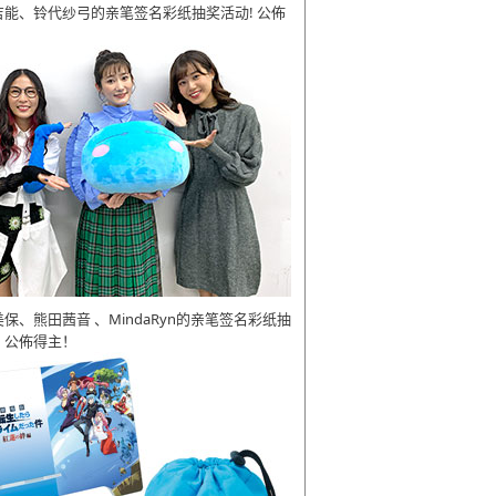
吉能、铃代纱弓的亲笔签名彩纸抽奖活动! 公佈
美保、熊田茜音 、MindaRyn的亲笔签名彩纸抽
 公佈得主！