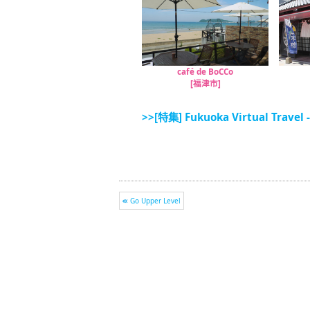
café de BoCCo
[福津市]
>>[特集] Fukuoka Virtual Travel 
Go Upper Level