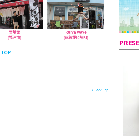
宫地馆
Run’a wave
[福津市]
[远贺郡冈垣町]
PRES
- TOP
Page Top