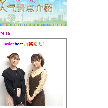
ENTS
asian
beat
抽
奖
活
动
！