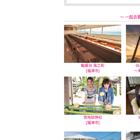
～ 一起去
鮨屋台 海之彩
G
[福津市]
～
宫地狱神社
[福津市]