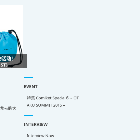
礼物活动！
ST)
EVENT
特集 Comiket Special６ – OT
AKU SUMMIT 2015 –
来龙去脉大
INTERVIEW
Interview Now