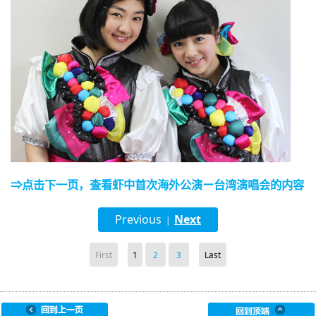
⇒点击下一页，查看虾中首次海外公演ー台湾演唱会的内容
Previous
Next
|
First
1
2
3
Last