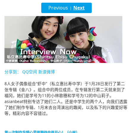
English
Previous
Next
|
ภาษาไทย
tiéng Viêt
Bahasa Indonesia
分享到：
QQ空间
新浪微博
8人女子偶像组合“虾中”（私立惠比寿中学）于1月28日发行了第二
张专辑《金八》。组合中的两位成员，在专辑发行第二天就来到了
福冈，她们是学号为11的小林歌穗和学号为12的中山莉子。
asianbeat特别专访了她们二人。还是中学生的两个人，向我们透露
了她们制作专辑、1月末去台湾演出的趣闻，以及私下的兴趣爱好等
等，精彩内容不容错过。
第一次制作专辑心里很期待也很开心！（小林）