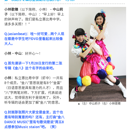
小林歌穗
（以下简称、小林）・
中山莉
子
（以下简称、中山）：“早上好！早上
的钟声响了。我们是私立惠比寿中学。
请多多关照！！”
Q.(asianbeat)：哇～好可爱…两个人现
在都是中学生吧?!DVD里看起来比较像
大人。
小林・中山
：好开心～！
Q.首先请讲一下1月28日发行的第二张
专辑《金八》这个名字的由来吧。
小林：
私立惠比寿中学（虾中）一共有
8个成员，“金八”意思就是有8个“金蛋”
（日语意思是具有潜力的人才），而且
“八”字两笔对称，下方扩展，代表前途
远大，觉得很吉利于是就用了。另外，
听专辑的话会更加了解“金八”的意思。
▲（左）中山莉子（右）小林歌穂
Q.封面那张照片大家全是金发，这个也
是有特别寓意的吗？还有，主打曲“金八
DANCE MUSIC”里有句歌词是说“周五8
点想参加Music staion”吧。（笑）