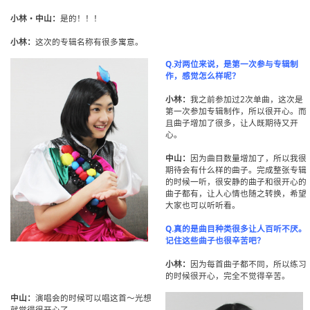
小林・中山：
是的！！！
小林：
这次的专辑名称有很多寓意。
Q.对两位来说，是第一次参与专辑制
作，感觉怎么样呢？
小林：
我之前参加过2次单曲，这次是
第一次参加专辑制作，所以很开心。而
且曲子增加了很多，让人既期待又开
心。
中山：
因为曲目数量增加了，所以我很
期待会有什么样的曲子。完成整张专辑
的时候一听，很安静的曲子和很开心的
曲子都有，让人心情也随之转换，希望
大家也可以听听看。
Q.真的是曲目种类很多让人百听不厌。
记住这些曲子也很辛苦吧？
小林：
因为每首曲子都不同，所以练习
的时候很开心，完全不觉得辛苦。
中山：
演唱会的时候可以唱这首～光想
就觉得很开心了。