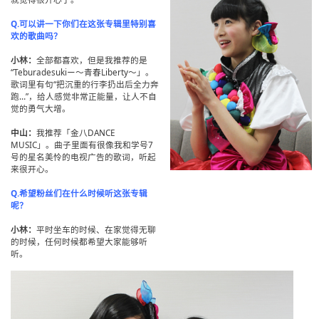
Q.可以讲一下你们在这张专辑里特别喜
欢的歌曲吗？
小林：
全部都喜欢，但是我推荐的是
“Teburadesukiー～青春Liberty～」。
歌词里有句“把沉重的行李扔出后全力奔
跑…”，给人感觉非常正能量，让人不自
觉的勇气大增。
中山：
我推荐「金八DANCE
MUSIC」。曲子里面有很像我和学号7
号的星名美怜的电视广告的歌词，听起
来很开心。
Q.希望粉丝们在什么时候听这张专辑
呢？
小林：
平时坐车的时候、在家觉得无聊
的时候，任何时候都希望大家能够听
听。