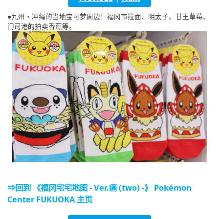
English
●九州・冲绳的当地宝可梦周边！福冈市拉面、明太子、甘王草莓、
门司港的拍卖香蕉等。
ภาษาไทย
tiéng Viêt
Bahasa Indonesia
⇒回到 《福冈宅宅地图 - Ver.痛 (two) -》 Pokémon
Center FUKUOKA 主页