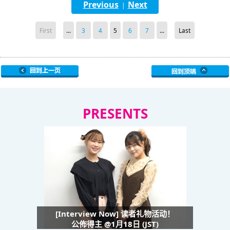
Previous
Next
|
First
...
3
4
5
6
7
...
Last
PRESENTS
[Interview Now] 读者礼物活动！
公佈得主 @1月18日 (JST)