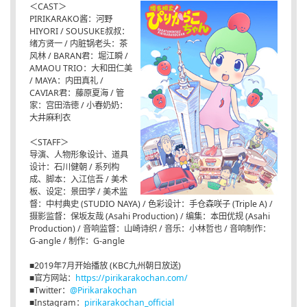
＜CAST＞
PIRIKARAKO酱：河野
HIYORI / SOUSUKE叔叔：
绪方贤一 / 内脏锅老头：茶
风林 / BARAN君：堀江瞬 /
AMAOU TRIO：大和田仁美
/ MAYA：内田真礼 /
CAVIAR君：藤原夏海 / 管
家：宫田浩徳 / 小春奶奶：
大井麻利衣
＜STAFF＞
导演、人物形象设计、道具
设计：石川健朝 / 系列构
成、脚本：入江信吾 / 美术
板、设定：景田学 / 美术监
督：中村典史 (STUDIO NAYA) / 色彩设计：手仓森咲子 (Triple A) /
摄影监督：保坂友哉 (Asahi Production) / 编集：本田优规 (Asahi
Production) / 音响监督：山崎诗织 / 音乐：小林哲也 / 音响制作：
G-angle / 制作：G-angle
■2019年7月开始播放 (KBC九州朝日放送)
■官方网站：
https://pirikarakochan.com/
■Twitter：
@Pirikarakochan
■Instagram：
pirikarakochan_official