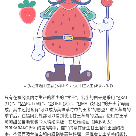
▲ (从左开始) 甘王君 (あまおうくん)、甘王大王 (あまおう様)
只有在福冈县内才生产的稀少的 “甘王”。名字的由来是采用 “
A
KAI
(红) ”、“
MA
RUI (圆) ”、“
O
OKII (大) ”、“
U
MAI (好吃) ”的开头字母而
成。其中还饱含有“可以成为美味草莓中的王者”的愿望！进入草莓的
季节后，在福冈到处都可以看到使用甘王草莓的甜品。使用甘王草
莓的甜品自助餐也令人情绪高涨！在短篇动画《博多明太！
PIRIKARAKO酱》的第6集中，描写的是在诞生甘王君们王国的故
事。不仅有猪骨拉面和内脏锅等美味料理，洋溢着甘王草莓的酸甜