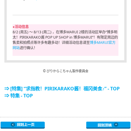
●活动信息
8/2 (周五) ～ 8/13 (周二) ，在博多MARUI 2楼的活动区举办“博多明
太！PIRIKARAKO酱 POP UP SHOP in 博多MARUI”！有限定周边的
售卖和拍照点等许多有趣多动！详细活动信息请至
博多MARUI官方
网站
进行确认！
© ぴりからこちゃん製作委員会
⇒ [特集] “求指教！PIRIKARAKO酱！福冈美食♪” - TOP
⇒ 特集 - TOP