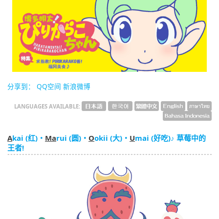
English
ภาษาไทย
tiéng Viêt
Bahasa Indonesia
分享到：
QQ空间
新浪微博
LANGUAGES AVAILABLE:
A
kai (红)・
Ma
rui (圆)・
O
okii (大)・
U
mai (好吃)♪ 草莓中的
王者!