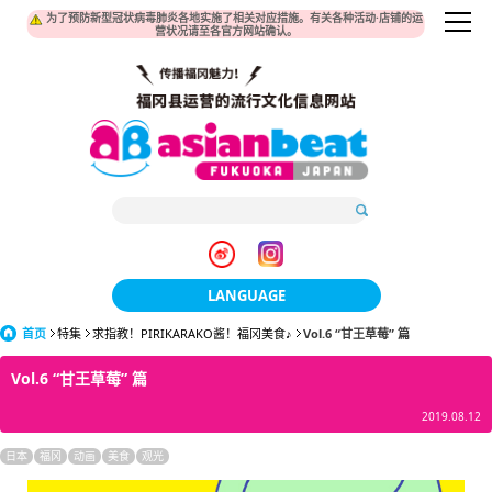
为了预防新型冠状病毒肺炎各地实施了相关对应措施。有关各种活动·店铺的运
营状况请至各官方网站确认。
LANGUAGE
首页
特集
求指教！PIRIKARAKO酱！福冈美食♪
日本語
Vol.6 “甘王草莓” 篇
Vol.6 “甘王草莓” 篇
한국어
2019.08.12
簡体中文
日本
福冈
动画
美食
观光
繁體中文