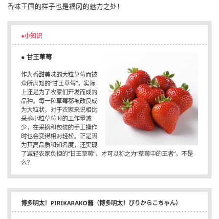
香味王国的样子也是福冈的魅力之处！
●小知识
● 甘王草莓
作为香甜美味的大粒草莓而被
众所周知的“甘王草莓”，实际
上还是为了农家们开发而成的
品种。每一粒草莓都被改良成
为大粒状，对于农家来说相比
采摘小粒草莓时的工作量减
少，在采摘和包装的手工操作
时也会变得相对轻松。正是因
为其高品质和知名度，还实现
了减轻农家负担的“甘王草莓”，才可以称之为“草莓中的王者”，不是
么？
博多明太！PIRIKARAKO酱（博多明太！ぴりからこちゃん）