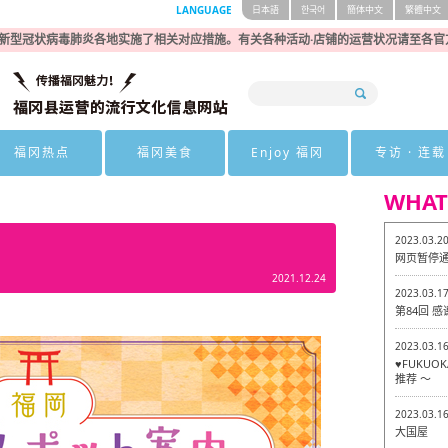
LANGUAGE
日本語
한국어
簡体中文
繁體中文
新型冠状病毒肺炎各地实施了相关对应措施。有关各种活动·店铺的运营状况请至各官
福冈热点
福冈美食
Enjoy 福冈
专访 · 连载
WHAT
2023.03.2
网页暂停
2021.12.24
2023.03.1
第84回 
2023.03.1
♥FUKU
推荐 ～
2023.03.1
大国屋