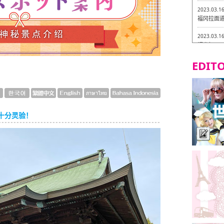
2023.03.1
福冈拉面道 
2023.03.1
福龙轩
EDITO
2023.03.0
Isogiy
的试吃之旅
2023.03.0
严格素食主
十分灵验！
2023.03.0
Little
吃之旅 in
2023.02.2
东筑轩 折