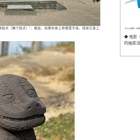
祛病狛犬（撫で狛犬）”，据说，如果你身上有哪里不适，轻抚它身上
◆ 电影
的抽奖