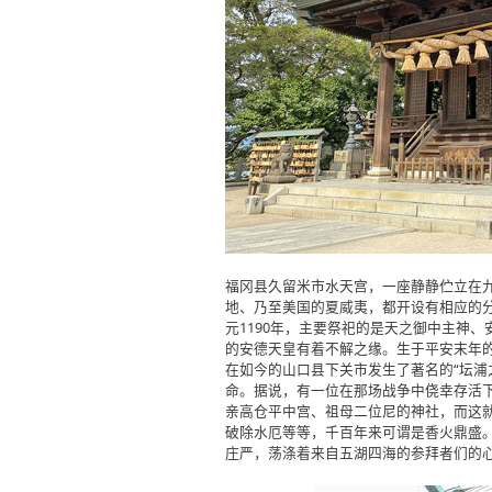
福冈县久留米市水天宫，一座静静伫立在九
地、乃至美国的夏威夷，都开设有相应的
元1190年，主要祭祀的是天之御中主神
的安德天皇有着不解之缘。生于平安末年的
在如今的山口县下关市发生了著名的“坛浦
命。据说，有一位在那场战争中侥幸存活
亲高仓平中宫、祖母二位尼的神社，而这
破除水厄等等，千百年来可谓是香火鼎盛
庄严，荡涤着来自五湖四海的参拜者们的