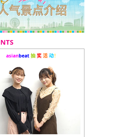
ENTS
asian
beat
抽
奖
活
动
！