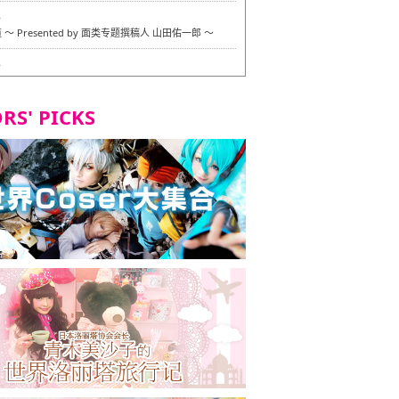
6
〜 Presented by 面类专题撰稿人 山田佑一郎 〜
6
RS' PICKS
7
okarazu 博多总店 〜 严格素食主义・素食主义者的菜单试
 in 福冈市！〜
7
义・素食主义者的菜单试的试吃之旅 in 福冈市！
2
 Stand 大名店 〜 严格素食主义・素食主义者的菜单试的试
 福冈市！〜
8
尾本社乌冬店