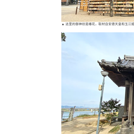
▲ 这里的御神纹是椿花，取材自安德天皇和玉江