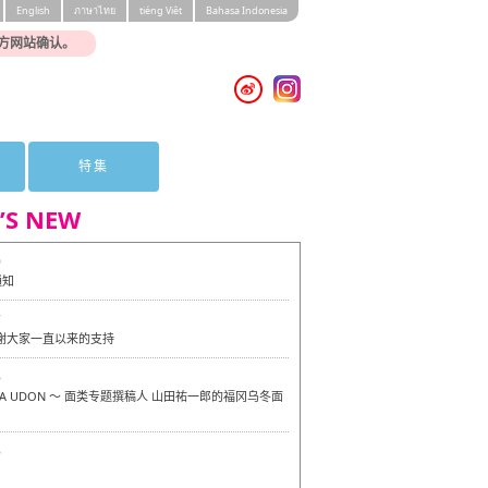
English
ภาษาไทย
tiéng Viêt
Bahasa Indonesia
方网站确认。
特集
’S NEW
0
通知
7
感谢大家一直以来的支持
6
OKA UDON ～ 面类专题撰稿人 山田祐一郎的福冈乌冬面
6