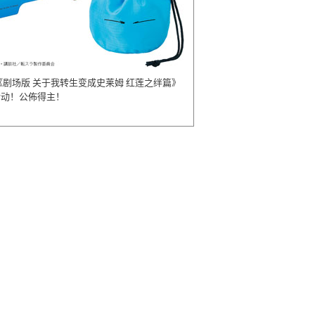
《剧场版 关于我转生变成史莱姆 红莲之绊篇》
活动！公佈得主！