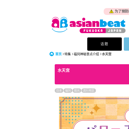
为了预防
话题
首页
特集
福冈神秘景点介绍
水天宫
水天宫
日本
福冈
观光
流行地区