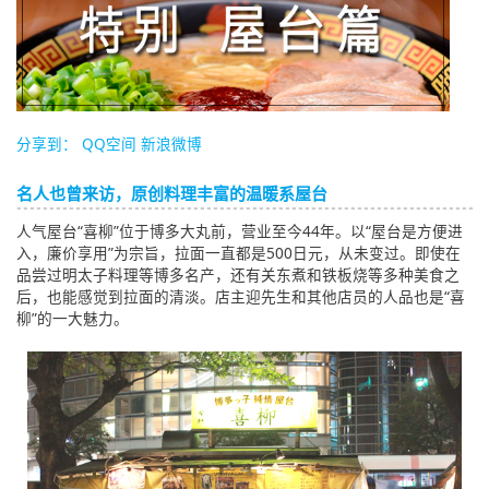
English
ภาษาไทย
tiéng Viêt
分享到：
QQ空间
新浪微博
Bahasa Indonesia
名人也曾来访，原创料理丰富的温暖系屋台
人气屋台“喜柳”位于博多大丸前，营业至今44年。以“屋台是方便进
入，廉价享用”为宗旨，拉面一直都是500日元，从未变过。即使在
品尝过明太子料理等博多名产，还有关东煮和铁板烧等多种美食之
后，也能感觉到拉面的清淡。店主迎先生和其他店员的人品也是“喜
柳”的一大魅力。