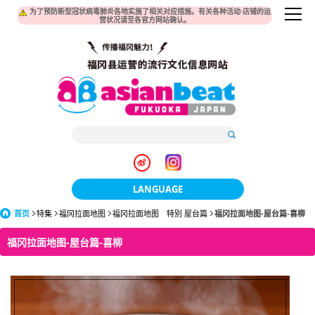
为了预防新型冠状病毒肺炎各地实施了相关对应措施。有关各种活动·店铺的运
营状况请至各官方网站确认。
LANGUAGE
首页
特集
福冈拉面地图
福冈拉面地图 特別 屋台篇
日本語
福冈拉面地图-屋台篇-喜柳
福冈拉面地图-屋台篇-喜柳
한국어
簡体中文
繁體中文