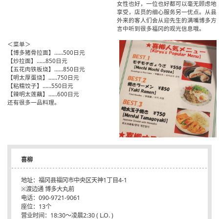
女性也好，一位也好都可以毫无顾虑地
享受，店员的细心服务另一优点。从县
外来的客人们会从迎先生的满嘴博多方
言中听到很多福冈的观光信息哦。
＜菜单＞
【博多猪骨拉面】……500日元
【炒拉面】……850日元
【五花肉铁板烧】……850日元
【明太厚蛋烧】……750日元
【粘糯饺子】……550日元
【辣明太莲藕】……600日元
还有很多一品料理。
喜柳
地址：福冈县福冈市中央区天神1丁目4-1
※渡边通 博多大丸前
电话：090-9721-9061
座位：13个
营业时间：18:30～凌晨2:30 ( L.O. )