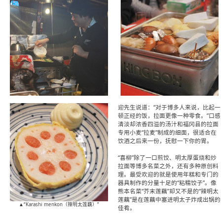
迎先生说道：“对于博多人来说，比起一
顿正经的饭，拉面更像一种零食。”口感
清淡却浓香四溢的汤汁和福冈县的拉面
专用小麦“拉麦”制成的细面，很适合在
饮酒之后来一份，抚慰一下你的胃。
“喜柳”除了一口煎饺、明太厚蛋烧和炒
拉面等博多名菜之外，还有多种原创料
理。最受欢迎的就是使用年糕和专门的
器具制作的分量十足的“粘糯饺子”。像
熊本名菜“芥末莲藕”却又不是的“辣明太
莲藕”是在莲藕中塞进明太子炸成出锅的
▲“Karashi menkon（辣明太莲藕）”
佳肴。