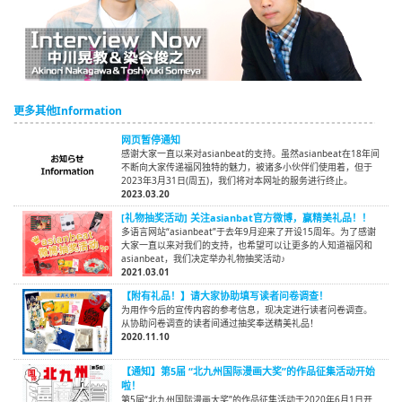
更多其他Information
网页暂停通知
感谢大家一直以来对asianbeat的支持。虽然asianbeat在18年间
不断向大家传递福冈独特的魅力，被诸多小伙伴们使用着，但于
2023年3月31日(周五)，我们将对本网址的服务进行终止。
2023.03.20
[礼物抽奖活动] 关注asianbat官方微博，赢精美礼品！！
多语言网站“asianbeat”于去年9月迎来了开设15周年。为了感谢
大家一直以来对我们的支持，也希望可以让更多的人知道福冈和
asianbeat，我们决定举办礼物抽奖活动♪
2021.03.01
【附有礼品！】请大家协助填写读者问卷调查！
为用作今后的宣传内容的参考信息，现决定进行读者问卷调查。
从协助问卷调查的读者间通过抽奖奉送精美礼品！
2020.11.10
【通知】第5届 “北九州国际漫画大奖”的作品征集活动开始
啦！
第5届“北九州国际漫画大奖”的作品征集活动于2020年6月1日开