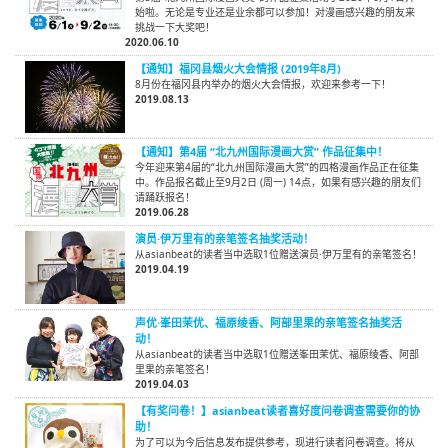
始啦。无论是专业还是业余都可以参加！对漫画感兴趣的朋友来
挑战一下大奖吧！
2020.06.10
【通知】福冈县烟火大会情报 (2019年8月)
8月份在福冈县内举办的烟火大会情报，欢迎来参考一下！
2019.08.13
【通知】第4届 “北九州国际漫画大赏” 作品征集中！
今年迎来第4届的“北九州国际漫画大赏”的四格漫画作品正在征集
中。作品报名截止至9月2日 (周一) 14点，如果有感兴趣的朋友们
请踊跃报名！
2019.06.28
演员·伊万里有的亲笔签名抽奖活动！
从asianbeat的读者当中选取1位赠送演员·伊万里有的亲笔签名！
2019.04.19
声优·峯田茉优、福原绫香、阿部里果的亲笔签名抽奖活
动！
从asianbeat的读者当中选取1位赠送峯田茉优、福原绫香、阿部
里果的亲笔签名！
2019.04.03
【有奖问卷！】asianbeat读者喜好度问卷调查需要你的协
助！
为了可以为今后信息发布提供参考，现进行读者问卷调查。将从