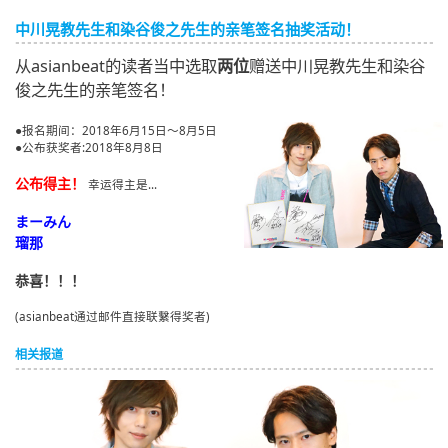
English
中川晃教先生和染谷俊之先生的亲笔签名抽奖活动！
ภาษาไทย
从asianbeat的读者当中选取
两位
赠送中川晃教先生和染谷
俊之先生的亲笔签名！
tiéng Viêt
●报名期间：2018年6月15日～8月5日
Bahasa Indonesia
●公布获奖者:2018年8月8日
公布得主！
幸运得主是...
まーみん
瑠那
恭喜！！！
(asianbeat通过邮件直接联繫得奖者)
相关报道