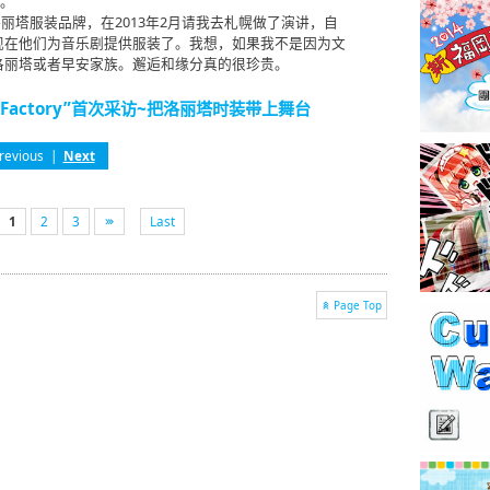
》。
是一个洛丽塔服装品牌，在2013年2月请我去札幌做了演讲，自
现在他们为音乐剧提供服装了。我想，如果我不是因为文
洛丽塔或者早安家族。邂逅和缘分真的很珍贵。
i Factory”首次采访~把洛丽塔时装带上舞台
revious
|
Next
1
2
3
Last
Page Top