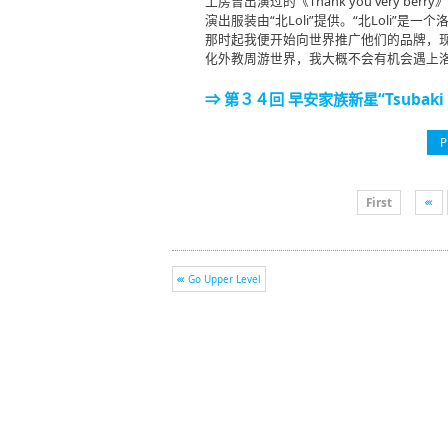
工房曾出演过的《Thank you very berry
演出服装由“北Loli”提供。“北Loli”
那时起我便开始向世界推广他们的品牌，
化外教周游世界，我大概不会有机会遇上
⇒ 第３４回 早安家族新星“Tsubak
P
First
Go Upper Level