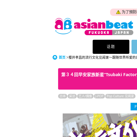
为了预防
话题
首页
樱井孝昌的流行文化见闻录～跟随世界所爱的
第３４回早安家族新星“Tsubaki Fac
日本
采访
艺人/偶像
J-POP
Pop Culture 见闻录
P