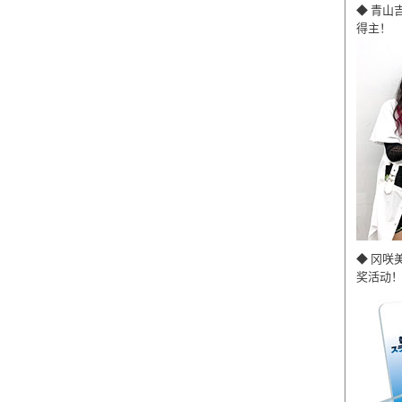
◆ 青山
得主！
◆ 冈咲
奖活动！