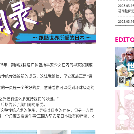
2023.03.1
福冈拉面道 
2023.03.1
福龙轩
EDITO
2023.03.0
Isogiy
的试吃之旅
2023.03.0
严格素食主
了5年，期间我目送许多包括早安少女在内的早安家族成
2023.03.0
的传统传递给新的成员，这让我确信，早安家族正是“偶
Little
吃之旅 in
族的一员是一个美好的梦，意味着你可以受到环球级别的
2023.02.2
之外还有这么多支持我们的歌迷。”
东筑轩 折
演出后都告诉了我相同的感受。
”这种传统艺术的传承，是极其日本的存在，但另一方面
一个角度去看这件事:正因为早安是日本独有的产物，才