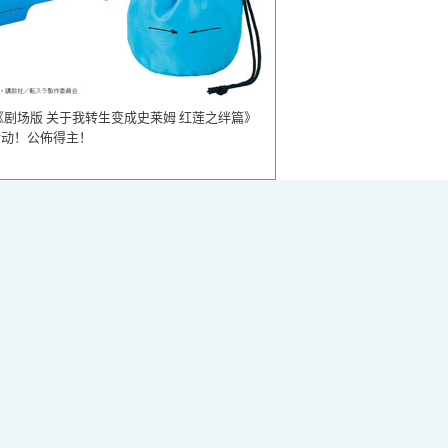
《剧场版 关于我转生变成史莱姆 红莲之绊篇》
活动！公佈得主！