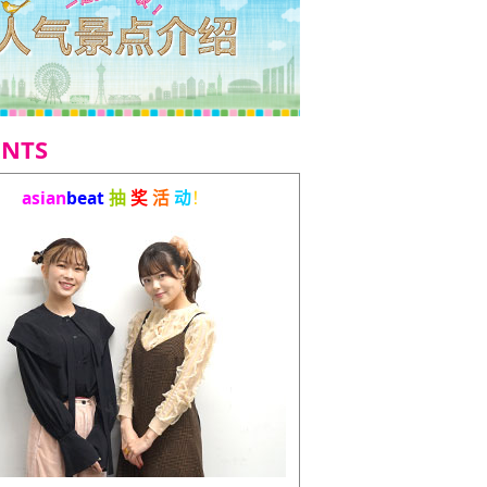
ENTS
asian
beat
抽
奖
活
动
！