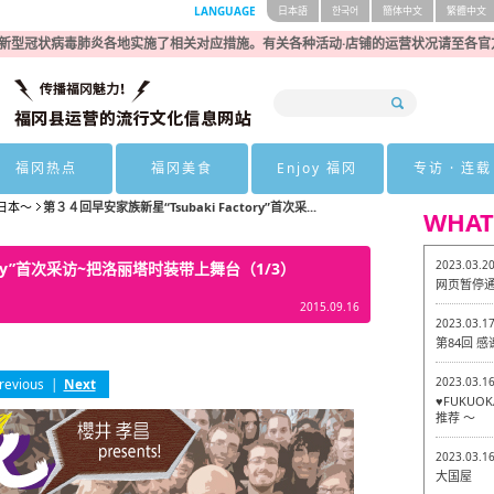
LANGUAGE
日本語
한국어
簡体中文
繁體中文
新型冠状病毒肺炎各地实施了相关对应措施。有关各种活动·店铺的运营状况请至各官
福冈热点
福冈美食
Enjoy 福冈
专访 · 连载
日本～
第３４回早安家族新星“Tsubaki Factory”首次采...
WHAT
2023.03.2
tory”首次采访~把洛丽塔时装带上舞台（1/3）
网页暂停
2015.09.16
2023.03.1
第84回 
2023.03.1
revious
|
Next
♥FUKU
推荐 ～
2023.03.1
大国屋