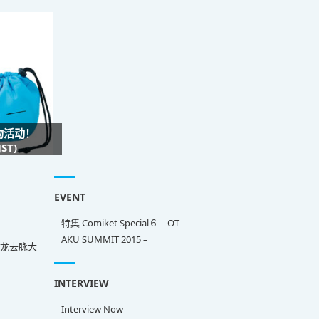
礼物活动！
ST)
EVENT
特集 Comiket Special６ – OT
AKU SUMMIT 2015 –
来龙去脉大
INTERVIEW
Interview Now