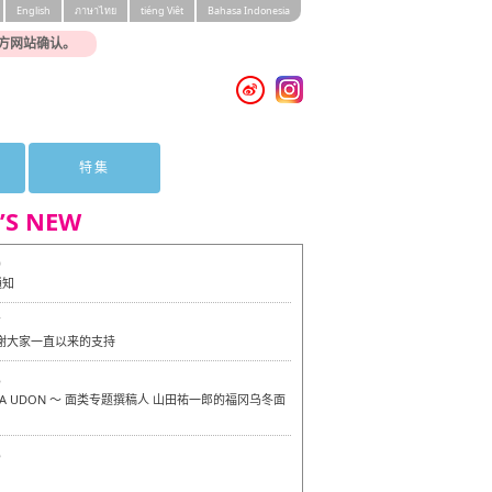
English
ภาษาไทย
tiéng Viêt
Bahasa Indonesia
方网站确认。
特集
’S NEW
0
通知
7
感谢大家一直以来的支持
6
OKA UDON ～ 面类专题撰稿人 山田祐一郎的福冈乌冬面
6