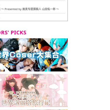
6
〜 Presented by 面类专题撰稿人 山田佑一郎 〜
6
RS' PICKS
7
okarazu 博多总店 〜 严格素食主义・素食主义者的菜单试
 in 福冈市！〜
7
义・素食主义者的菜单试的试吃之旅 in 福冈市！
2
 Stand 大名店 〜 严格素食主义・素食主义者的菜单试的试
 福冈市！〜
8
尾本社乌冬店