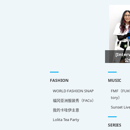
[Inte
公
FASHION
MUSIC
WORLD FASHION SNAP
FMF（FUKU
tory）
福冈亚洲服装秀（FACo）
Sunset Liv
我的卡哇伊主意
Lolita Tea Party
SERIES