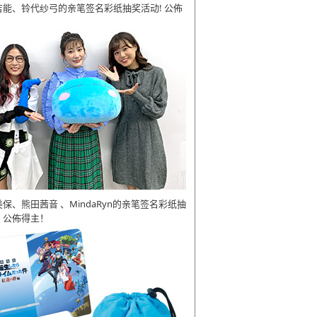
吉能、铃代纱弓的亲笔签名彩纸抽奖活动! 公佈
美保、熊田茜音 、MindaRyn的亲笔签名彩纸抽
 公佈得主！