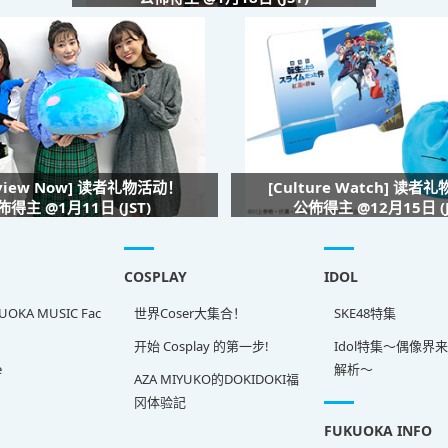
rview Now] 读者礼物活动！
[Culture Watch] 读者
佈得主 @1月11日 (JST)
公佈得主 @12月15日 (J
COSPLAY
IDOL
OKA MUSIC Fac
世界Coser大集合！
SKE48特集
开始 Cosplay 的第一步!
Idol特集～偶像界
e
解析～
AZA MIYUKO的DOKIDOKI福
冈体验記
FUKUOKA INFO