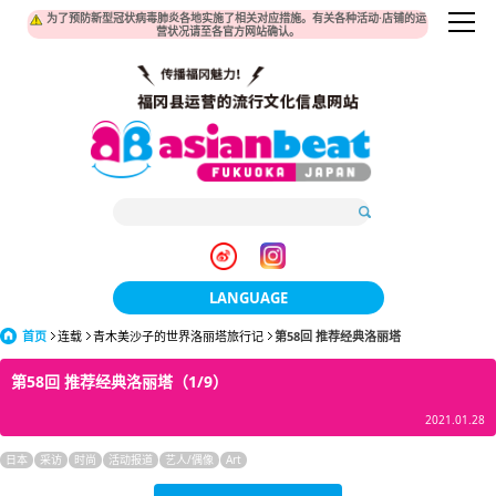
为了预防新型冠状病毒肺炎各地实施了相关对应措施。有关各种活动·店铺的运
营状况请至各官方网站确认。
LANGUAGE
首页
连载
青木美沙子的世界洛丽塔旅行记
日本語
第58回 推荐经典洛丽塔
第58回 推荐经典洛丽塔（1/9）
한국어
2021.01.28
簡体中文
日本
采访
时尚
活动报道
艺人/偶像
Art
繁體中文