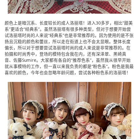
颜色上是暗沉系、长度较长的成人洛丽塔！进入30多岁，相比“甜美
系”更适合“经典系”。虽然洛丽塔有很多种类型，但对于想要开始尝
试洛丽塔时尚的人来说“经典系”也是非常推荐的。因为使用的是不张
扬且沉稳的颜色和蕾丝，所以走在街道上也不会太显眼。整体长度
偏长，所以对于想要尝试洛丽塔时尚的成人来说是非常推荐的。在
拍摄和时尚秀中，登场的模特包含我在内，还有深泽翠、黑崎真
音、佐藤Sumire。大家都有各自的“推荐色系”，虽然我从很早开始
就从事模特的工作，但一直以来我负责的都是“粉色系”。粉色是我最
喜欢的颜色，今年也会忽略年龄问题，尝试各种粉色系的洛丽塔！