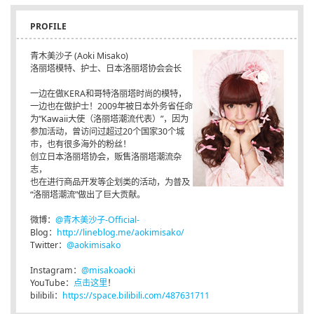
PROFILE
青木美沙子 (Aoki Misako)
洛丽塔模特、护士、日本洛丽塔协会会长
一边在做KERA和哥特洛丽塔时尚的模特，
一边也在做护士！2009年被日本外务省任命
为“Kawaii大使（洛丽塔潮流代表）”，因为
参加活动，曾访问过超过20个国家30个城
市，也有很多海外的粉丝！
创立日本洛丽塔协会，贩售洛丽塔潮流杂
志，
也在进行商品开发等企划类的活动，为普及
“洛丽塔潮流”做出了巨大贡献。
微博：
@青木美沙子-Official-
Blog：
http://lineblog.me/aokimisako/
Twitter：
@aokimisako
Instagram：
@misakoaoki
YouTube：
点击这里
！
bilibili：
https://space.bilibili.com/487631711