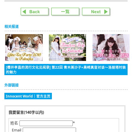
相关报道
[樱井孝昌的流行文化见闻录] 第22回 青木美沙子×黒崎真音对谈～洛丽塔时装
的魅力
外部链接
Innocent World｜官方主页
我要留言(140字以内)
姓名
*
Email