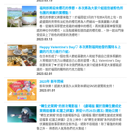
2023.03.15
福岡即將迎來櫻花的季節。本次將為大家介紹這些被粉色所
包圍的美麗的賞櫻點！
櫻花的季節又將要來臨了！於福岡從3月的下旬到4月的上旬，四
處盛開的夾帶有淡紅色的櫻花將為人們繪出一張美麗動人的畫
卷。從擁有深厚歷史底蘊的城樓中的櫻花，再到瀰漫著神聖氛圍
感的神社中的櫻花，以及點綴著街道四處的櫻花樹…。快一起出門接
受這染上了粉色的絕景的洗禮吧！
2023.03.13
Happy Valentine's Day♡ 本次將對福岡始發的獨特＆上
鏡的巧克力進行介紹♪
在日本形成了一個在情人節給喜歡的人和給予過自己很多照顧的
人等贈送巧克力以傳遞自己心意的習慣。馬上 Valentine's Day
就要到來了❤ 於是乎本次我們將為大家介紹諸多希望大家都能認
識的，始於福岡的獨特的巧克力甜點！
2023.02.01
2023年 新年問候
新年快樂！感謝大家長久以來對本網站SNS的瀏覽和支持！
2023.01.01
"轉生史萊姆"的首次電影版！ 《劇場版 關於我轉生變成史
萊姆這檔事 紅蓮之絆篇》將從11月25日(週五) 開始公開！
"轉生史萊姆"的首次劇場版作品《劇場版 關於我轉生變成史萊姆
這檔事 紅蓮之絆篇》正在上映中！由“轉生史萊姆”系列的原作者
伏瀨擔當故事原案的全新作品，絕對不容錯過！除了最強的利姆
魯之外， 熟悉的人氣角色們也大集結！