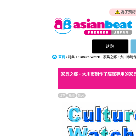
為了預防
話題
首頁
特集
Culture Watch
家具之鄉・大川市制作了
家具之鄉・大川市制作了貓咪專用的家具(=
日本
福岡
影片