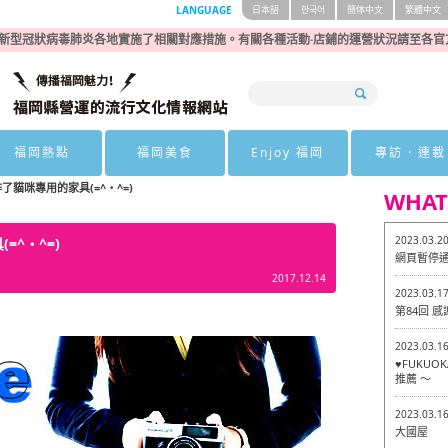
LANGUAGE
日本語
한국어
簡体中文
繁體中文
新型冠狀病毒肺炎各地實施了相關對應措施。有關各種活動·店鋪的運營狀況請至各官
福岡熱點
福岡美食
Enjoy 福岡
專訪 · 連載
貓咪專用的家具(=^・^=)
WHAT
2023.03.2
^・^=)
網頁暫停
2017.12.14
2023.03.1
第84回 
2023.03.1
♥FUKU
推薦 ～
2023.03.1
大國屋