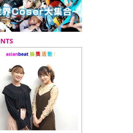
ENTS
asian
beat
抽
獎
活
動
！