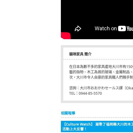
貓咪家具 簡介
在日本為數不多的家具產地大川市有15
藝的指物、木工為首的玻璃、金屬制品
次，大川市令人自豪的家具職人們親手制
咨詢：大川市おおかわセールス課（Okawa-sh
TEL：0944-85-5570
相關報導
【Culture Watch】 凝聚了福岡縣大川的木
活動上大反響！