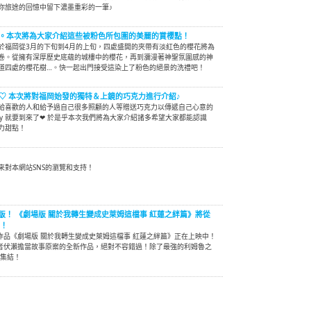
你旅途的回憶中留下濃墨重彩的一筆♪
。本次將為大家介紹這些被粉色所包圍的美麗的賞櫻點！
於福岡從3月的下旬到4月的上旬，四處盛開的夾帶有淡紅色的櫻花將為
卷。從擁有深厚歷史底蘊的城樓中的櫻花，再到瀰漫著神聖氛圍感的神
道四處的櫻花樹…。快一起出門接受這染上了粉色的絕景的洗禮吧！
e's Day♡ 本次將對福岡始發的獨特＆上鏡的巧克力進行介紹♪
給喜歡的人和給予過自己很多照顧的人等贈送巧克力以傳遞自己心意的
's Day 就要到來了❤ 於是乎本次我們將為大家介紹諸多希望大家都能認識
力甜點！
來對本網站SNS的瀏覽和支持！
版！ 《劇場版 關於我轉生變成史萊姆這檔事 紅蓮之絆篇》將從
開！
作品《劇場版 關於我轉生變成史萊姆這檔事 紅蓮之絆篇》正在上映中！
作者伏瀨擔當故事原案的全新作品，絕對不容錯過！除了最強的利姆魯之
大集結！
》