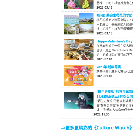
品嚐一下吧！相信其定會在
2023.03.15
福岡即將迎來櫻花的季節
櫻花的季節又將要來臨了！
人們繪出一張美麗動人的畫
社中的櫻花，以及點綴著街
2023.03.13
Happy Valentin
在日本形成了一個在情人節
習慣。馬上 Valentine
的，始於福岡的獨特的巧克
2023.02.01
2023年 新年問候
新年快樂！感謝大家長久以
2023.01.01
"轉生史萊姆"的首次電影
11月25日(週五) 開始公
"轉生史萊姆"的首次劇場版
由“轉生史萊姆”系列的原
外， 熟悉的人氣角色們也
2022.11.30
⇒更多更精彩的《Culture Watch