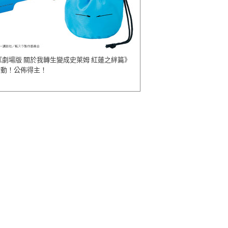
《劇場版 關於我轉生變成史萊姆 紅蓮之絆篇》
活動！公佈得主！