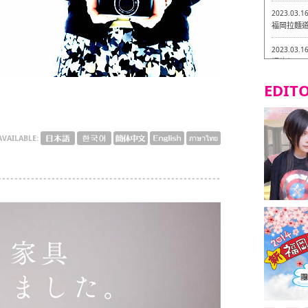
2023.03.1
福岡拉麵道 
2023.03.1
福龍軒
EDITO
2023.03.0
Isogiy
的試吃之旅 
2023.03.0
AVAILABLE:
嚴格素食主
2023.03.0
Little
吃之旅 in
2023.02.2
東築軒 折