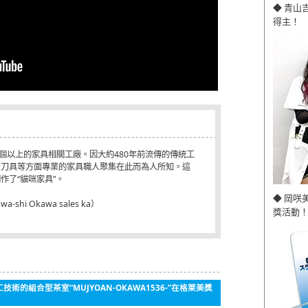
◆ 青山
得主！
0個以上的家具相關工廠。因大約480年前流傳的傳統工
、刀具等方面專業的家具職人聚集在此而為人所知。這
作了“貓咪家具”。
◆ 岡咲
i Okawa sales ka）
獎活動！
工技術的組合型茶室“MUJYOAN‐OKAWA1536‐”在格萊美獎