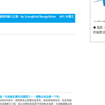
ka - 福岡的魅力之旅 - by Zcongklod Bangyikhan #01 木頭之
◆ 電影
的抽獎
紹！作為邊走邊吃的選擇之一，請務必來品嚐一下吧♪
at所取材的內容中，我們將為大家選出從黑色，粉色再到綠色的，色彩與個
冰淇淋進行介紹。與以往略有些與眾不同的軟冰淇淋，大家都請務必來