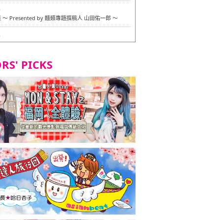
6
〜 Presented by 麵類專題撰稿人 山田佑一郎 〜
6
RS' PICKS
7
okarazu 博多總店 〜 嚴格素食主義・素食主義者的菜單試
in 福岡市！ 〜
7
義・素食主義者的菜單試的試吃之旅 in 福岡市！
2
 Stand 大名店 〜 嚴格素食主義・素食主義者的菜單試的試
 福岡市！ 〜
8
尾本社烏冬店