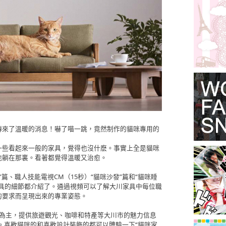
傳來了溫暖的消息！嚇了喵一跳，竟然制作的貓咪專用的
一些看起來一般的家具，覺得也沒什麽。事實上全是貓咪
地躺在那裏。看著都覺得溫暖又治愈。
”篇、職人技能電視CM（15秒）“貓咪沙發”篇和“貓咪睡
家具的細節都介紹了。通過視頻可以了解大川家具中每位職
的要求而呈現出來的專業姿態。
具為主，提供旅遊觀光、咖啡和特產等大川市的魅力信息
家具。喜歡貓咪的和喜歡設計裝飾的都可以體驗一下“貓咪家