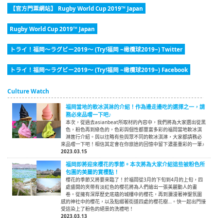
【官方門票網站】 Rugby World Cup 2019™ Japan
Rugby World Cup 2019™ Japan
トライ！福岡～ラグビー2019～ (Try!福岡 ~橄欖球2019~) Twitter
トライ！福岡～ラグビー2019～ (Try!福岡 ~橄欖球2019~) Facebook
Culture Watch
福岡當地的軟冰淇淋的介紹！作為邊走邊吃的選擇之一，請
務必來品嚐一下吧♪
本次，從過去asianbeat所取材的內容中，我們將為大家選出從黑
色，粉色再到綠色的，色彩與個性都豐富多彩的福岡當地軟冰淇
淋進行介紹。與以往略有些與眾不同的軟冰淇淋，大家都請務必
來品嚐一下吧！相信其定會在你旅途的回憶中留下濃墨重彩的一筆♪
2023.03.15
福岡即將迎來櫻花的季節。本次將為大家介紹這些被粉色所
包圍的美麗的賞櫻點！
櫻花的季節又將要來臨了！於福岡從3月的下旬到4月的上旬，四
處盛開的夾帶有淡紅色的櫻花將為人們繪出一張美麗動人的畫
卷。從擁有深厚歷史底蘊的城樓中的櫻花，再到瀰漫著神聖氛圍
感的神社中的櫻花，以及點綴著街道四處的櫻花樹…。快一起出門接
受這染上了粉色的絕景的洗禮吧！
2023.03.13