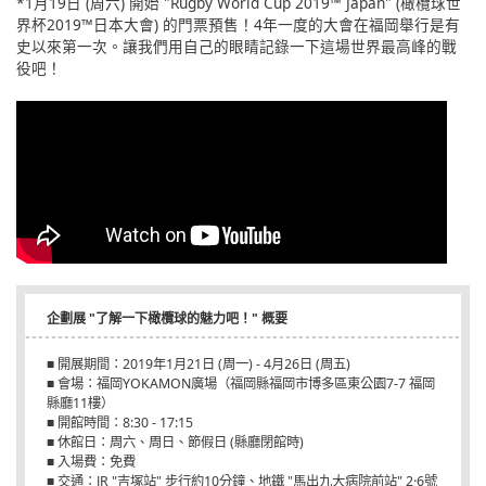
*1月19日 (周六) 開始 "Rugby World Cup 2019™ Japan" (橄欖球世
界杯2019™日本大會) 的門票預售！4年一度的大會在福岡舉行是有
史以來第一次。讓我們用自己的眼睛記錄一下這場世界最高峰的戰
役吧！
企劃展 "了解一下橄欖球的魅力吧！" 概要
■ 開展期間：2019年1月21日 (周一) - 4月26日 (周五)
■ 會場：福岡YOKAMON廣場（福岡縣福岡市博多區東公園7-7 福岡
縣廳11樓）
■ 開館時間：8:30 - 17:15
■ 休館日：周六、周日、節假日 (縣廳閉館時)
■ 入場費：免費
■ 交通：JR "吉塚站" 步行約10分鐘、地鐵 "馬出九大病院前站" 2·6號