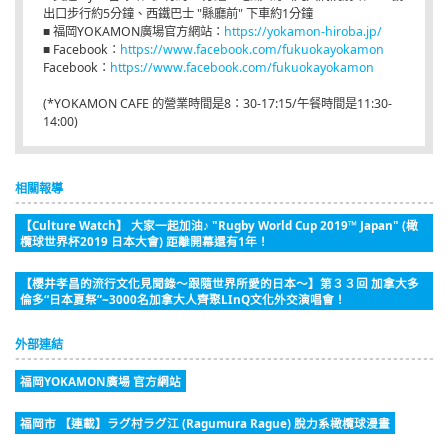
出口步行約5分鐘、西鐵巴士 "縣廳前" 下車約1分鐘
■ 福岡YOKAMON廣場官方網站：
https://yokamon-hiroba.jp/
■ Facebook：
https://www.facebook.com/fukuokayokamon
Facebook：
https://www.facebook.com/fukuokayokamon
(*YOKAMON CAFE 的營業時間是8：30-17:15/午餐時間是11:30-
14:00)
相關報導
【Culture Watch】 大家一起加油♪ "Rugby World Cup 2019™ Japan" (橄
欖球世界杯2019 日本大會) 距離開幕還有1年！
【櫻井孝昌的流行文化見聞錄～跟隨世界所愛的日本～】第３３回 加拿大多
倫多“日本夏祭”~3000名加拿大人齊聚LInQ文化外交演唱會！
外部連結
福岡YOKAMON廣場 官方網站
福岡市 【連載】ラグ村ラグ江 (Ragumura Rague) 脫力系橄欖球漫畫