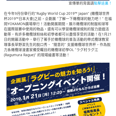
宣傳單的背面請
點擊這裏！
在今年9月份舉行的"Rugby World Cup 2019™ Japan" (橄欖球世界
杯2019™日本大會)之前，企劃展 "了解一下橄欖球的魅力吧！" 在福
岡YOKAMON廣場舉行！活動開展期間，展示橄欖球的制服和球等
在國際競賽中使用的物品，還有可以學習橄欖球規則的智力遊戲活
動等，有許多橄欖球粉絲和初學者都可以盡情享受的活動！在1月21
日的開幕活動中，舉行了著手於橄欖球的普及活動的帶式欖球教室
理事長草野潔先生的脫口秀、 "隨意的" 支援橄欖球世界杯，作為脫
力系橄欖球漫畫家備受矚目的橄欖球初學OL "ラグ村ラグ江
(Ragumura Rague)" 的現場繪畫等活動！