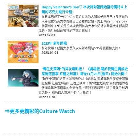
Happy Valentine's Day♡ 本次將對福岡始發的獨特＆上
鏡的巧克力進行介紹♪
在日本形成了一個在情人節給喜歡的人和給予過自己很多照顧的
人等贈送巧克力以傳遞自己心意的習慣。馬上 Valentine's Day
就要到來了❤ 於是乎本次我們將為大家介紹諸多希望大家都能認
識的，始於福岡的獨特的巧克力甜點！
2023.02.01
2023年 新年問候
新年快樂！感謝大家長久以來對本網站SNS的瀏覽和支持！
2023.01.01
"轉生史萊姆"的首次電影版！ 《劇場版 關於我轉生變成史
萊姆這檔事 紅蓮之絆篇》將從11月25日(週五) 開始公開！
"轉生史萊姆"的首次劇場版作品《劇場版 關於我轉生變成史萊姆
這檔事 紅蓮之絆篇》正在上映中！由“轉生史萊姆”系列的原作者
伏瀨擔當故事原案的全新作品，絕對不容錯過！除了最強的利姆
魯之外， 熟悉的人氣角色們也大集結！
2022.11.30
⇒更多更精彩的Culture Watch