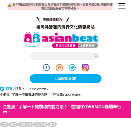
為了預防新型冠狀病毒肺炎各地實施了相關對應措施。有關各種活動·店鋪的運
營狀況請至各官方網站確認。
LANGUAGE
首頁
特集
Culture Watch
日本語
企劃展 "了解一下橄欖球的魅力吧！" 在福岡YOKAMON...
한국어
企劃展 "了解一下橄欖球的魅力吧！" 在福岡YOKAMON廣場舉行
中！
簡体中文
日本
福岡
活動報導
流行地區
體育
繁體中文