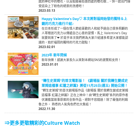
感的神社中的櫻花，以及點綴著街道四處的櫻花樹…。快一起出門接
受這染上了粉色的絕景的洗禮吧！
2023.03.13
Happy Valentine's Day♡ 本次將對福岡始發的獨特＆上
鏡的巧克力進行介紹♪
在日本形成了一個在情人節給喜歡的人和給予過自己很多照顧的
人等贈送巧克力以傳遞自己心意的習慣。馬上 Valentine's Day
就要到來了❤ 於是乎本次我們將為大家介紹諸多希望大家都能認
識的，始於福岡的獨特的巧克力甜點！
2023.02.01
2023年 新年問候
新年快樂！感謝大家長久以來對本網站SNS的瀏覽和支持！
2023.01.01
"轉生史萊姆"的首次電影版！ 《劇場版 關於我轉生變成史
萊姆這檔事 紅蓮之絆篇》將從11月25日(週五) 開始公開！
"轉生史萊姆"的首次劇場版作品《劇場版 關於我轉生變成史萊姆
這檔事 紅蓮之絆篇》正在上映中！由“轉生史萊姆”系列的原作者
伏瀨擔當故事原案的全新作品，絕對不容錯過！除了最強的利姆
魯之外， 熟悉的人氣角色們也大集結！
2022.11.30
⇒更多更敬精彩的Culture Watch