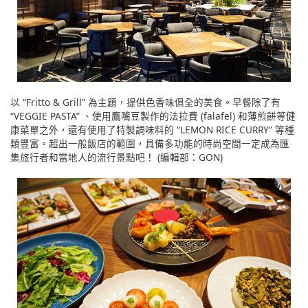
以 “Fritto & Grill” 為主題，提供色香味俱全的美食。早餐除了有
“VEGGIE PASTA” 、使用鷹嘴豆製作的法拉費 (falafel) 和薄煎餅等健
康菜單之外，還有使用了特製調味料的 “LEMON RICE CURRY” 等種
類豐富。超出一般飯店的範圍，具備多功能的時尚空間一定成為匯
集旅行者和當地人的流行景點吧！ (編輯部：GON)