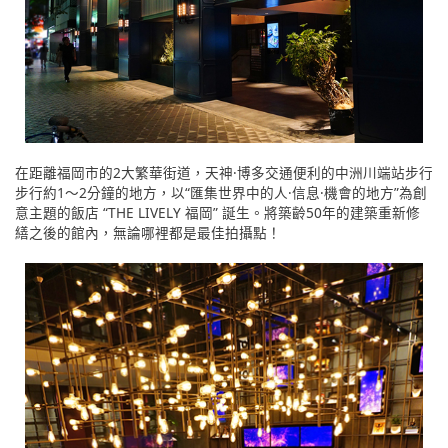
在距離福岡市的2大繁華街道，天神·博多交通便利的中洲川端站步行
步行約1～2分鐘的地方，以“匯集世界中的人·信息·機會的地方”為創
意主題的飯店 “THE LIVELY 福岡” 誕生。將築齡50年的建築重新修
繕之後的館內，無論哪裡都是最佳拍攝點！