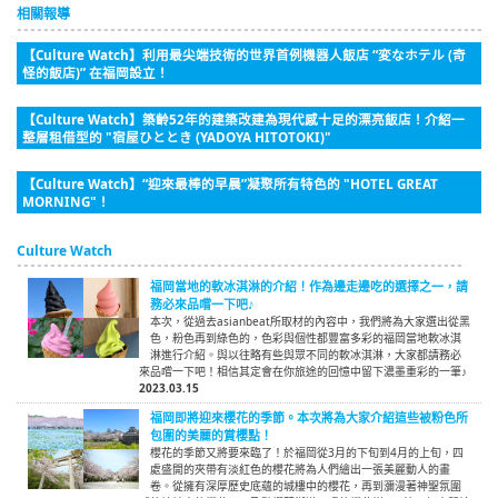
相關報導
【Culture Watch】利用最尖端技術的世界首例機器人飯店 “変なホテル (奇
怪的飯店)” 在福岡設立！
【Culture Watch】築齡52年的建築改建為現代感十足的漂亮飯店！介紹一
整層租借型的 "宿屋ひととき (YADOYA HITOTOKI)"
【Culture Watch】“迎來最棒的早晨”凝聚所有特色的 "HOTEL GREAT
MORNING"！
Culture Watch
福岡當地的軟冰淇淋的介紹！作為邊走邊吃的選擇之一，請
務必來品嚐一下吧♪
本次，從過去asianbeat所取材的內容中，我們將為大家選出從黑
色，粉色再到綠色的，色彩與個性都豐富多彩的福岡當地軟冰淇
淋進行介紹。與以往略有些與眾不同的軟冰淇淋，大家都請務必
來品嚐一下吧！相信其定會在你旅途的回憶中留下濃墨重彩的一筆♪
2023.03.15
福岡即將迎來櫻花的季節。本次將為大家介紹這些被粉色所
包圍的美麗的賞櫻點！
櫻花的季節又將要來臨了！於福岡從3月的下旬到4月的上旬，四
處盛開的夾帶有淡紅色的櫻花將為人們繪出一張美麗動人的畫
卷。從擁有深厚歷史底蘊的城樓中的櫻花，再到瀰漫著神聖氛圍