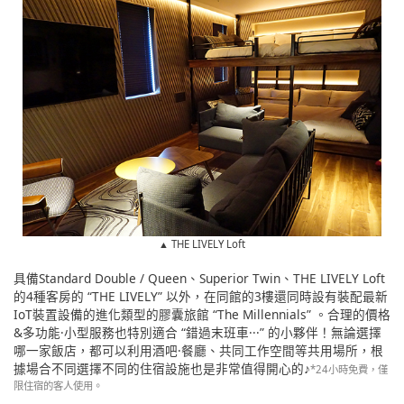
▲ THE LIVELY Loft
具備Standard Double / Queen、Superior Twin、THE LIVELY Loft
的4種客房的 “THE LIVELY” 以外，在同館的3樓還同時設有裝配最新
IoT裝置設備的進化類型的膠囊旅館 “The Millennials” 。合理的價格
&多功能·小型服務也特別適合 “錯過末班車···” 的小夥伴！無論選擇
哪一家飯店，都可以利用酒吧·餐廳、共同工作空間等共用場所，根
據場合不同選擇不同的住宿設施也是非常值得開心的♪
*24小時免費，僅
限住宿的客人使用。