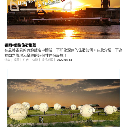
福岡×個性住宿推薦
在風格各異的有趣飯店中體驗一下印象深刻的住宿如何。在此介紹一下為
福岡之旅增添樂趣的超個性住宿設施！
特集
|
福岡
｜
住宿
｜
体験
｜
流行地區
｜
2022.04.14