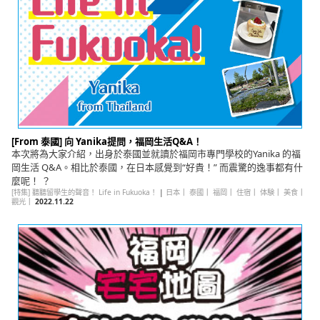
[From 泰國] 向 Yanika提問，福岡生活Q&A！
本次將為大家介紹，出身於泰國並就讀於福岡市專門學校的Yanika 的福
岡生活 Q&A。相比於泰國，在日本感覺到“好貴！” 而震驚的逸事都有什
麼呢！ ？
[特集] 聽聽留學生的聲音！ Life in Fukuoka！
|
日本
｜
泰國
｜
福岡
｜
住宿
｜
体験
｜
美食
｜
觀光
｜
2022.11.22