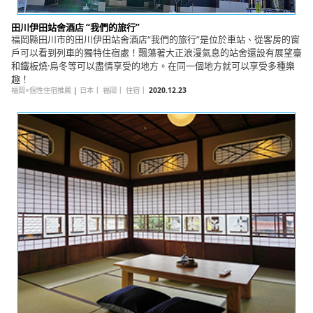
田川伊田站舍酒店 “我們的旅行”
福岡縣田川市的田川伊田站舍酒店“我們的旅行”是位於車站、從客房的窗
戶可以看到列車的獨特住宿處！飄蕩著大正浪漫氣息的站舍還設有展望臺
和鐵板燒·烏冬等可以盡情享受的地方。在同一個地方就可以享受多種樂
趣！
福岡×個性住宿推薦
|
日本
｜
福岡
｜
住宿
｜
2020.12.23