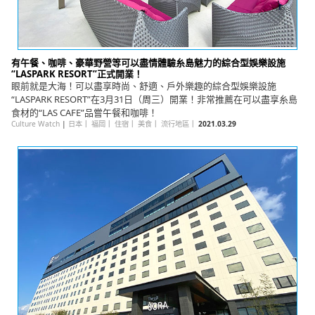
有午餐、咖啡、豪華野營等可以盡情體驗糸島魅力的綜合型娛樂設施
“LASPARK RESORT”正式開業！
眼前就是大海！可以盡享時尚、舒適、戶外樂趣的綜合型娛樂設施
“LASPARK RESORT”在3月31日（周三）開業！非常推薦在可以盡享糸島
食材的“LAS CAFE”品嘗午餐和咖啡！
Culture Watch
|
日本
｜
福岡
｜
住宿
｜
美食
｜
流行地區
｜
2021.03.29