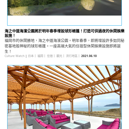
海之中道海濱公園將於明年春季增設球形帳篷！打造可供過夜的休閑娛樂
設施！
福岡市的休閑勝地，海之中道海濱公園。明年春季，即將增設許多如同秘
密基地般神秘的球形帳篷。一座高端大氣的住宿型休閑娛樂設施即將誕
生！
Culture Watch
|
日本
｜
福岡
｜
住宿
｜
觀光
｜
流行地區
｜
2021.06.10