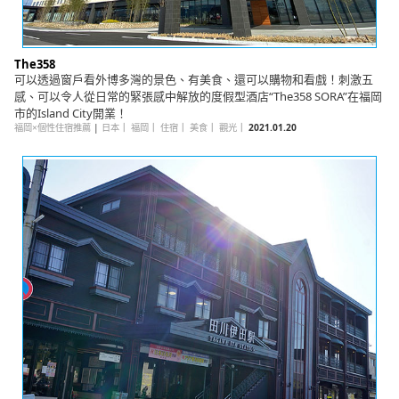
The358
可以透過窗戶看外博多灣的景色、有美食、還可以購物和看戲！刺激五
感、可以令人從日常的緊張感中解放的度假型酒店“The358 SORA”在福岡
市的Island City開業！
福岡×個性住宿推薦
|
日本
｜
福岡
｜
住宿
｜
美食
｜
觀光
｜
2021.01.20