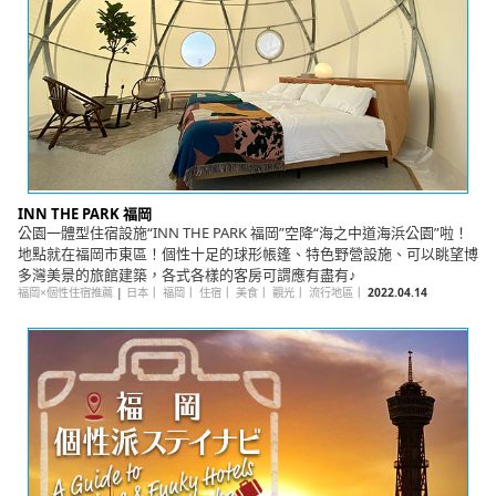
INN THE PARK 福岡
公園一體型住宿設施“INN THE PARK 福岡”空降“海之中道海浜公園”啦！
地點就在福岡市東區！個性十足的球形帳篷、特色野營設施、可以眺望博
多灣美景的旅館建築，各式各樣的客房可謂應有盡有♪
福岡×個性住宿推薦
|
日本
｜
福岡
｜
住宿
｜
美食
｜
觀光
｜
流行地區
｜
2022.04.14