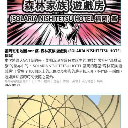
福岡宅宅地圖-ver.痛- 森林家族 遊戲房 (SOLARIA NISHITETSU HOTEL
福岡)
本次將為大家介紹的是，能夠沉浸在於日本誕生的洋娃娃房系列“森林家
族”的世界中的， SOLARIA NISHITETSU HOTEL 福岡的客室“森林家族 遊
戲房”！雲集了100個以上的玩偶以及多彩的房子和玩具，進門的一瞬間，
這如夢幻般的時間便隨之開始♪
福岡宅宅地圖 更新！
|
日本
｜
福岡
｜
住宿
｜
体験
｜
美食
｜
流行地區
｜
娛樂
｜
2022.09.21