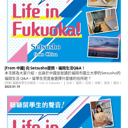
English
ภาษาไทย
tiéng Viêt
Bahasa Indonesia
[From 中國] 向 Setsusho提問，福岡生活Q&A！
本次將為大家介紹，出身於中國並就讀於福岡市國立大學的Setsusho的
福岡生活 Q&A。留學生究竟會選擇什麼樣的住所呢？
[特集] 聽聽留學生的聲音！ Life in Fukuoka！
|
日本
｜
福岡
｜
住宿
｜
体験
｜
美食
｜
觀光
｜
2023.01.19