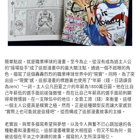
簡單點說，就是職業棒球的漫畫。至今為止，從沒有成為過主人公
的“接場投手”成了這部漫畫中的最大關注點，通過一個不起眼的角
色，描寫了這個轟轟烈烈的職業棒球世界中的“現實”。同時，為了突
出這一“現實”感，這部漫畫的標題裏也使用了“年薪（錢，日語讀音
為zeni）”一詞。主人公凡田夏之介的年薪為1800萬日圓。他在比自
己年薪低的選手面前逞強傲慢，而在比自己年薪高的選手面前則顯
得卑微懦弱。在一支隊伍中的地位，全靠工資（錢）來衡量，這樣
一個主人公還真是樸實之極。然而，正是這種類型反而讓大家感到
“實際上也可能就是這樣吧”，從而構成了這部漫畫故事的主線。
老實說，與眾多描寫希望與夢想，以及令人興奮不已心跳加速的各
種動畫和漫畫相比，這部漫畫確實是大相徑庭，但又不知為何，竟
被這個在平淡之中演繹的故事，描寫的人生所深深吸引。