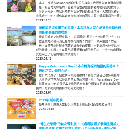
本次，從過去asianbeat所取材的內容中，我們將為大家選出從黑
色，粉色再到綠色的，色彩與個性都豐富多彩的福岡當地軟冰淇
淋進行介紹。與以往略有些與眾不同的軟冰淇淋，大家都請務必
來品嚐一下吧！相信其定會在你旅途的回憶中留下濃墨重彩的一筆♪
2023.03.15
福岡即將迎來櫻花的季節。本次將為大家介紹這些被粉色所
包圍的美麗的賞櫻點！
櫻花的季節又將要來臨了！於福岡從3月的下旬到4月的上旬，四
處盛開的夾帶有淡紅色的櫻花將為人們繪出一張美麗動人的畫
卷。從擁有深厚歷史底蘊的城樓中的櫻花，再到瀰漫著神聖氛圍
感的神社中的櫻花，以及點綴著街道四處的櫻花樹…。快一起出門接
受這染上了粉色的絕景的洗禮吧！
2023.03.13
Happy Valentine's Day♡ 本次將對福岡始發的獨特＆上
鏡的巧克力進行介紹♪
在日本形成了一個在情人節給喜歡的人和給予過自己很多照顧的
人等贈送巧克力以傳遞自己心意的習慣。馬上 Valentine's Day
就要到來了❤ 於是乎本次我們將為大家介紹諸多希望大家都能認
識的，始於福岡的獨特的巧克力甜點！
2023.02.01
2023年 新年問候
新年快樂！感謝大家長久以來對本網站SNS的瀏覽和支持！
2023.01.01
"轉生史萊姆"的首次電影版！ 《劇場版 關於我轉生變成史
萊姆這檔事 紅蓮之絆篇》將從11月25日(週五) 開始公開！