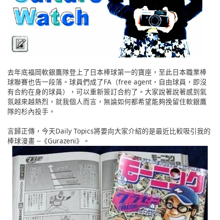
English
ภาษาไทย
tiéng Viêt
Bahasa Indonesia
去年底福岡軟銀鷹隊登上了日本棒球第一的寶座，至此日本職業棒
球聯賽也告一段落。球員們成了FA（free agent，自由球員，即沒
有合約在身的球員），可以重新簽訂合約了。大家說著說著感到氣
氛越來越熱烈，就我個人而言，無論如何都希望能夠挽留住軟銀鷹
隊的杉內投手。
言歸正傳，今天Daily Topics將要向大家介紹的是最近比較吸引我的
棒球漫畫 --《Gurazeni》。