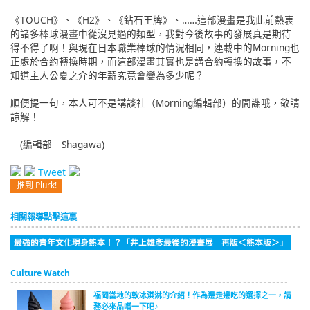
《TOUCH》、《H2》、《鉆石王牌》、……這部漫畫是我此前熱衷
的諸多棒球漫畫中從沒見過的類型，我對今後故事的發展真是期待
得不得了啊！與現在日本職業棒球的情況相同，連載中的Morning也
正處於合約轉換時期，而這部漫畫其實也是講合約轉換的故事，不
知道主人公夏之介的年薪究竟會變為多少呢？
順便提一句，本人可不是講談社（Morning編輯部）的間諜哦，敬請
諒解！
(編輯部 Shagawa)
Tweet
推到 Plurk!
相關報導點擊這裏
最強的青年文化現身熊本！？「井上雄彥最後的漫畫展 再版＜熊本版＞」
Culture Watch
福岡當地的軟冰淇淋的介紹！作為邊走邊吃的選擇之一，請
務必來品嚐一下吧♪