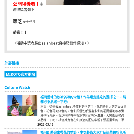
公開得獎者！
幸
運得獎者如下
颖芝
女士/先生
恭喜！！
（活動中獎者將由asianbeat直接發郵件通知。）
外部鏈接
MIKOTO官方網站
Culture Watch
福岡當地的軟冰淇淋的介紹！作為邊走邊吃的選擇之一，請
務必來品嚐一下吧♪
本次，從過去asianbeat所取材的內容中，我們將為大家選出從黑
色，粉色再到綠色的，色彩與個性都豐富多彩的福岡當地軟冰淇
淋進行介紹。與以往略有些與眾不同的軟冰淇淋，大家都請務必
來品嚐一下吧！相信其定會在你旅途的回憶中留下濃墨重彩的一筆♪
2023.03.15
福岡即將迎來櫻花的季節。本次將為大家介紹這些被粉色所