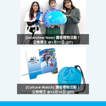
[Interview Now] 讀者禮物活動！
公佈得主 @1月11日 (JST)
[Culture Watch] 讀者禮物活動！
公佈得主 @12月15日 (JST)