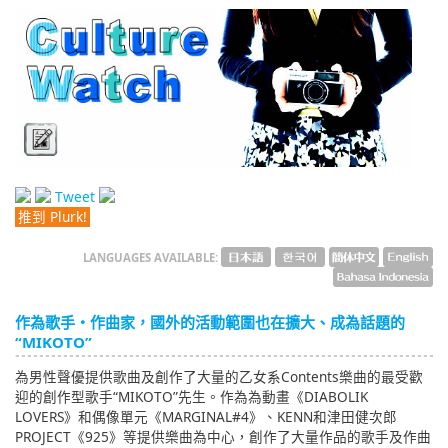
English
ภาษาไทย
tiéng Viêt
Bahasa Indonesia
Tweet
推到 Plurk!
LANGUAGES AVAILABLE:
作為歌手・作曲家，國外的活動範圍也在擴大、成為話題的
“MIKOTO”
為男性聲優提供歌曲及創作了大量的乙女系Contents樂曲的最受歡
迎的創作型歌手“MIKOTO”先生。作為為動畫《DIABOLIK
LOVERS》和偶像單元《MARGINAL#4》、KENN和津田健次郎
PROJECT《925》等提供樂曲為中心，創作了大量作品的歌手及作曲