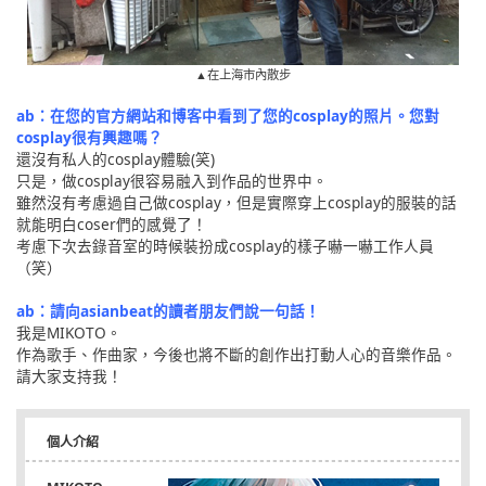
▲在上海市內散步
ab：在您的官方網站和博客中看到了您的cosplay的照片。您對
cosplay很有興趣嗎？
還沒有私人的cosplay體驗(笑)
只是，做cosplay很容易融入到作品的世界中。
雖然沒有考慮過自己做cosplay，但是實際穿上cosplay的服裝的話
就能明白coser們的感覺了！
考慮下次去錄音室的時候裝扮成cosplay的樣子嚇一嚇工作人員
（笑）
ab：請向asianbeat的讀者朋友們說一句話！
我是MIKOTO。
作為歌手、作曲家，今後也將不斷的創作出打動人心的音樂作品。
請大家支持我！
個人介紹