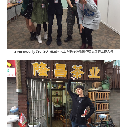
▲AnimeparTy 3rd -3Q- 第三屆 和上海動漫遊戲創作交流展的工作人員