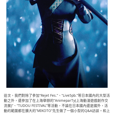
這次，我們對除了參加“Rejet Fes.”、“Live5pb.”等日本國內的大型活
動之外，還參加了在上海舉辦的“AnimeparTy(上海動漫遊戲創作交
流展)”、“TUDOU FESTIVAL”等活動，不論在日本國內還是國外，活
動的範圍都在擴大的“MIKOTO”先生做了一個小型的Q&A訪談。和上