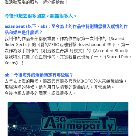
海活動現場的照片一起介紹給你！
今後也想去很多國家，認識很多人。
asianbeat (以下、ab)：至今為止的作品中特別讓您投入感情的作
品和樂曲是什麽呢？
我制作的作品全部都很重要，作為作曲家第一次制作的《Scared
Rider Xechs》的《愛的ZERO距離射擊 ‐loveshooooot!!!!!-》、第一
次作為歌手制作的《明治吸血奇譚 月夜叉》的《Accepted Blood》
是我特別花費了心血制作的。其實我自己也玩了一下《Scared Rider
Xechs》！
ab：今後海外的活動預定有哪些呢？
去年去上海的時候，很高興有很多喜歡MIKOTO的人來給我加油。
現場演唱的時候，還有用日語唱我的歌曲的人，非常感動。
今後也想去很多的國家，認識很多人。