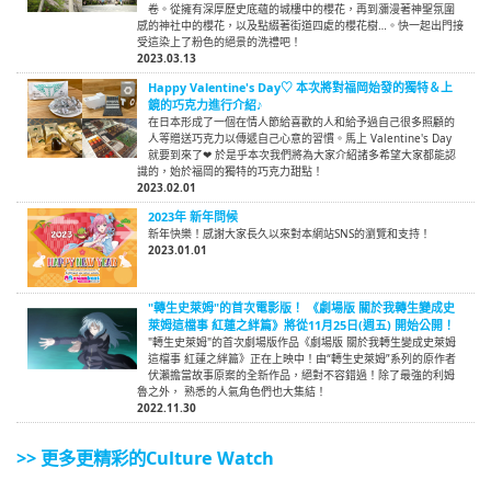
卷。從擁有深厚歷史底蘊的城樓中的櫻花，再到瀰漫著神聖氛圍
感的神社中的櫻花，以及點綴著街道四處的櫻花樹…。快一起出門接
受這染上了粉色的絕景的洗禮吧！
2023.03.13
Happy Valentine's Day♡ 本次將對福岡始發的獨特＆上
鏡的巧克力進行介紹♪
在日本形成了一個在情人節給喜歡的人和給予過自己很多照顧的
人等贈送巧克力以傳遞自己心意的習慣。馬上 Valentine's Day
就要到來了❤ 於是乎本次我們將為大家介紹諸多希望大家都能認
識的，始於福岡的獨特的巧克力甜點！
2023.02.01
2023年 新年問候
新年快樂！感謝大家長久以來對本網站SNS的瀏覽和支持！
2023.01.01
"轉生史萊姆"的首次電影版！ 《劇場版 關於我轉生變成史
萊姆這檔事 紅蓮之絆篇》將從11月25日(週五) 開始公開！
"轉生史萊姆"的首次劇場版作品《劇場版 關於我轉生變成史萊姆
這檔事 紅蓮之絆篇》正在上映中！由“轉生史萊姆”系列的原作者
伏瀨擔當故事原案的全新作品，絕對不容錯過！除了最強的利姆
魯之外， 熟悉的人氣角色們也大集結！
2022.11.30
>> 更多更精彩的Culture Watch