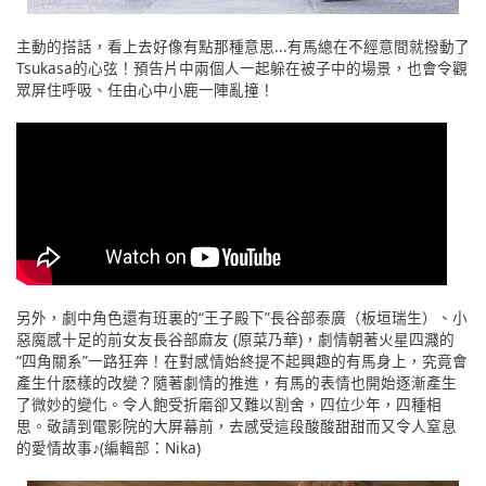
主動的搭話，看上去好像有點那種意思...有馬總在不經意間就撥動了
Tsukasa的心弦！預告片中兩個人一起躲在被子中的場景，也會令觀
眾屏住呼吸、任由心中小鹿一陣亂撞！
另外，劇中角色還有班裏的“王子殿下”長谷部泰廣（板垣瑞生）、小
惡魔感十足的前女友長谷部麻友 (原菜乃華)，劇情朝著火星四濺的
“四角關系”一路狂奔！在對感情始終提不起興趣的有馬身上，究竟會
產生什麽樣的改變？隨著劇情的推進，有馬的表情也開始逐漸產生
了微妙的變化。令人飽受折磨卻又難以割舍，四位少年，四種相
思。敬請到電影院的大屏幕前，去感受這段酸酸甜甜而又令人窒息
的愛情故事♪(編輯部：Nika)