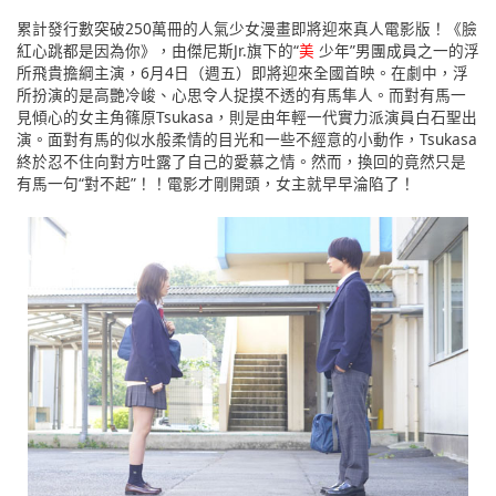
累計發行數突破250萬冊的人氣少女漫畫即將迎來真人電影版！《臉
紅心跳都是因為你》，由傑尼斯Jr.旗下的“
美
少年”男團成員之一的浮
所飛貴擔綱主演，6月4日（週五）即將迎來全國首映。在劇中，浮
所扮演的是高艷冷峻、心思令人捉摸不透的有馬隼人。而對有馬一
見傾心的女主角篠原Tsukasa，則是由年輕一代實力派演員白石聖出
演。面對有馬的似水般柔情的目光和一些不經意的小動作，Tsukasa
終於忍不住向對方吐露了自己的愛慕之情。然而，換回的竟然只是
有馬一句“對不起”！！電影才剛開頭，女主就早早淪陷了！