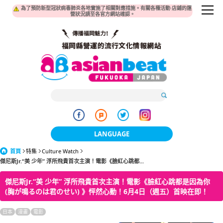
為了預防新型冠狀病毒肺炎各地實施了相關對應措施。有關各種活動·店鋪的運
營狀況請至各官方網站確認。
LANGUAGE
首頁
特集
Culture Watch
日本語
傑尼斯Jr.“美 少年” 浮所飛貴首次主演！電影《臉紅心跳都...
한국어
傑尼斯Jr.“美 少年” 浮所飛貴首次主演！電影《臉紅心跳都是因為你
(胸が鳴るのは君のせい) 》怦然心動！6月4日（週五）首映在即！
簡体中文
日本
漫畫
電影
繁體中文