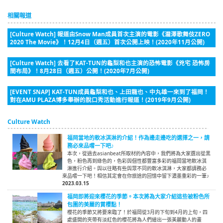
相關報道
[Culture Watch] 報道由Snow Man成員首次主演的電影《瀧澤歌舞伎ZERO
2020 The Movie》！12月4日（週五）首次公開上映！(2020年11月公開)
[Culture Watch] 去看了KAT-TUN的龜梨和也主演的恐怖電影《兇宅 恐怖房
間布局》！8月28日（週五）公開！(2020年7月公開)
[EVENT SNAP] KAT-TUN成員龜梨和也、上田龍也、中丸雄一來到了福岡！
對在AMU PLAZA博多舉辦的脫口秀活動進行報道！(2019年9月公開)
Culture Watch
福岡當地的軟冰淇淋的介紹！作為邊走邊吃的選擇之一，請
務必來品嚐一下吧♪
本次，從過去asianbeat所取材的內容中，我們將為大家選出從黑
色，粉色再到綠色的，色彩與個性都豐富多彩的福岡當地軟冰淇
淋進行介紹。與以往略有些與眾不同的軟冰淇淋，大家都請務必
來品嚐一下吧！相信其定會在你旅途的回憶中留下濃墨重彩的一筆♪
2023.03.15
福岡即將迎來櫻花的季節。本次將為大家介紹這些被粉色所
包圍的美麗的賞櫻點！
櫻花的季節又將要來臨了！於福岡從3月的下旬到4月的上旬，四
處盛開的夾帶有淡紅色的櫻花將為人們繪出一張美麗動人的畫