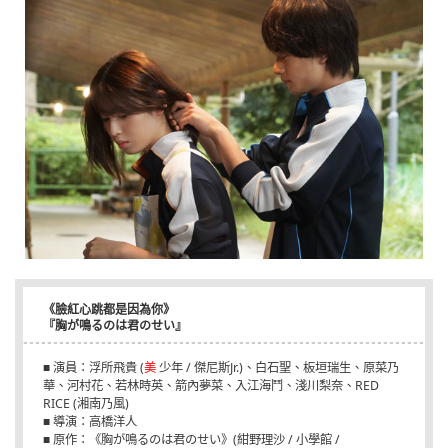
《臉紅心跳都是因為你》
『胸が鳴るのは君のせい』
■ 演員：浮所飛貴 (
美
少年 / 傑尼斯Jr.)、白石聖、板垣瑞生、原菜乃
華、河村花、若林時英、箭內夢菜、入江海鬥、淺川梨奈、RED
RICE (湘南乃風)
■ 導演：高橋洋人
■ 原作：《胸が鳴るのは君のせい》(紺野理沙 / 小學館 /