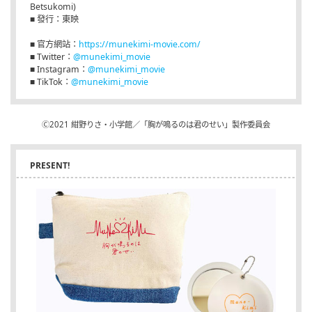
Betsukomi)
■ 發行：東映
■ 官方網站：
https://munekimi-movie.com/
■ Twitter：
@munekimi_movie
■ Instagram：
@munekimi_movie
■ TikTok：
@munekimi_movie
Ⓒ2021 紺野りさ・小学館／「胸が鳴るのは君のせい」製作委員会
PRESENT!