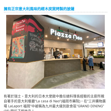
擁有正宗意大利風味的經木炭窯烤製的披薩
有著於瑞士・意大利的日本大使館中擔任總料理長經驗的主廚所親
自著手的意大利餐廳“La casa di Nao”(福岡市藥院)，在“三井購物廣
場 LaLaport 福岡”中被稱為九州最大級別飲食區“GRAND DINING”
(3F) 開設了姐妹店！