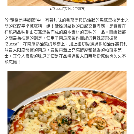
▲“Zucca”(於照片中前方)
於“瑪格麗特披薩”中，有著甜味的番茄醬與奶油狀的馬蘇里拉芝士之
間的搭配平衡感堪稱一絕！酥脆與鬆軟的口感交相呼應，是實實在
在能夠品味到由石窯燒製而成的原本素材的美味的一品。而編輯部
之間最為推薦的則是，使用了南瓜來製作而成的特殊蔬菜披薩
“Zucca”！在南瓜奶油醬的基礎上，加上細切後通過稍加油炸將其甜
味最大限度發揮的南瓜，最後再蓋上充滿醇厚和鹹香的帕爾馬芝
士，其令人震驚的味道即使是在品嚐過後入口時那份感動也久久不
能忘懷！