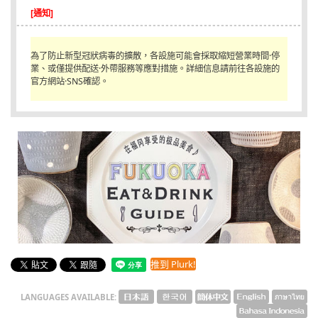
[通知]
English
ภาษาไทย
為了防止新型冠狀病毒的擴散，各設施可能會採取縮短營業時間·停
業、或僅提供配送·外帶服務等應對措施。詳細信息請前往各設施的
tiéng Viêt
官方網站·SNS確認。
Bahasa Indonesia
推到 Plurk!
LANGUAGES AVAILABLE: