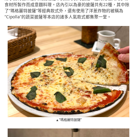
食材所製作而成意麵料理。店內引以為豪的披薩共有22種，其中除
了“瑪格麗特披薩”等經典款式外，還有使用了洋蔥炸物的被稱為
“Cipolla”的蔬菜披薩等本店的諸多人氣款式都集聚一堂。
▲“瑪格麗特披薩”