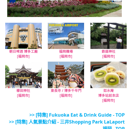
朝日啤酒 博多工廠
福岡機場
鉄道神社
[福岡市]
[福岡市]
[福岡市]
櫛田神社
東長寺 / 博多千年門
如水庵
[福岡市]
[福岡市]
博多站前本店
[福岡市]
>> [特集] Fukuoka Eat & Drink Guide - TOP
>> [特集] 人氣景點介紹 - 三井Shopping Park LaLaport
福岡 - TOP