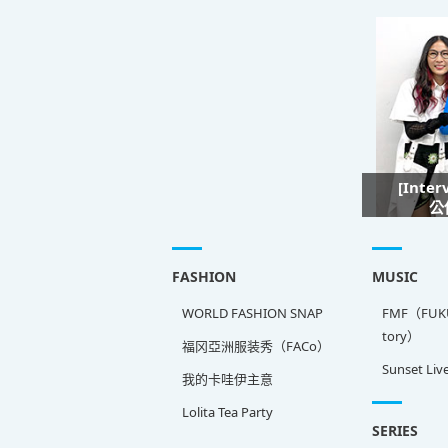
[Inte
公
FASHION
MUSIC
WORLD FASHION SNAP
FMF（FUKU
tory）
福冈亞洲服装秀（FACo）
Sunset Liv
我的卡哇伊主意
Lolita Tea Party
SERIES