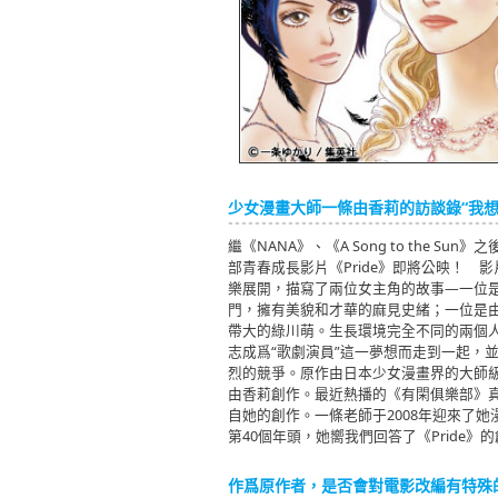
少女漫畫大師一條由香莉的訪談錄“我
繼《NANA》、《A Song to the Sun
部青春成長影片《Pride》即將公映！ 
樂展開，描寫了兩位女主角的故事—一位
門，擁有美貌和才華的麻見史緒；一位是
帶大的綠川萌。生長環境完全不同的兩個
志成爲“歌劇演員”這一夢想而走到一起，
烈的競爭。原作由日本少女漫畫界的大師
由香莉創作。最近熱播的《有閑俱樂部》
自她的創作。一條老師于2008年迎來了她
第40個年頭，她嚮我們回答了《Pride》
作爲原作者，是否會對電影改編有特殊