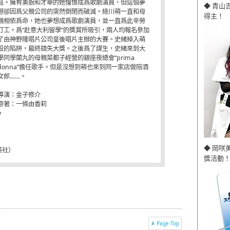
庭。擁有美貌和才華的她憧憬成爲歌劇演員，但這個夢
◆ 青山
想卻因爲父親公司的突然倒閉而破滅。綠川萌一直和母
得主！
親相依爲命，她也夢想成爲歌劇演員，並一直爲此辛勞
打工。爲“赴意大利留學”的獎賞所吸引，兩人均報名參加
了由神野隆唱片公司皇後唱片主辦的大賽。史緒掉入萌
設的陷阱，最終錯失大獎。之後爲了謀生，史緒來到大
學同學蘭丸的母親菜都子經營的銀座夜總會“prima
donna”擔任歌手。但是沒想到萌也來到同一家店做陪酒
女郎……。
導演：金子修介
原著：一條由香莉
y
。
◆ 岡咲
英社）
獎活動！
Page Top