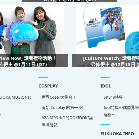
rview Now] 讀者禮物活動！
[Culture Watch] 讀者
佈得主 @1月11日 (JST)
公佈得主 @12月15日 (J
COSPLAY
IDOL
OKA MUSIC Fac
世界Coser大集合！
SKE48特集
開始 Cosplay 的第一步!
Idol特集～偶像界
e
解析～
AZA MIYUKO的DOKIDOKI福
岡體驗記
FUKUOKA INFO