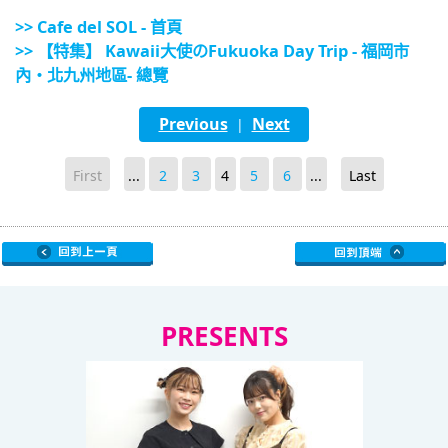
>> Cafe del SOL - 首頁
>> 【特集】 Kawaii大使のFukuoka Day Trip - 福岡市
內・北九州地區- 總覽
Previous
Next
|
First
...
2
3
4
5
6
...
Last
PRESENTS