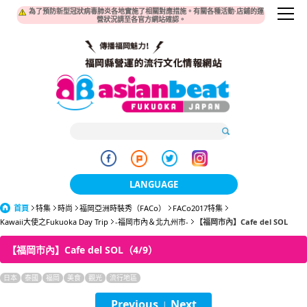
為了預防新型冠狀病毒肺炎各地實施了相關對應措施。有關各種活動·店鋪的運
營狀況請至各官方網站確認。
LANGUAGE
首頁
特集
時尚
福岡亞洲時裝秀（FACo）
日本語
FACo2017特集
Kawaii大使之Fukuoka Day Trip
-福岡市內＆北九州市-
【福岡市內】Cafe del SOL
한국어
【福岡市內】Cafe del SOL（4/9）
簡体中文
日本
泰國
福岡
美食
觀光
流行地區
繁體中文
Previous
Next
|