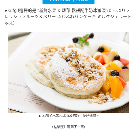
English
● Gifgif選擇的是 “新鮮水果 & 藍莓 鬆餅配牛奶冰激淩”(たっぷりフ
レッシュフルーツ＆ベリー ふわふわパンケーキ ミルクジェラート
ภาษาไทย
添え)
tiéng Viêt
Bahasa Indonesia
▲ 添加了水果和冰激淩的超可愛烤薄餅。
<點擊照片轉到下一頁>