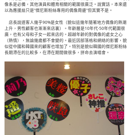
像系是必備，其他演員和體育相關的範圍很廣泛。說實話，本來還
以為應援扇只是“傑尼斯粉絲專用的偶像周邊”但其實不是。
店長說道客人幾乎90%是女性（貌似這幾年隨著地方偶像的熱潮
上升，男性顧客也漸漸來店裏）。年齡層是10年代-50年代範圍很
廣，也有父母和子女一起來店的。超越年齡的對偶像的處女之心
（熱情），無論幾歲都不會變的。最近因部落格和網絡的影響，貌
似從中國和韓國來的顧客也增加了。特別是貌似韓國的傑尼斯粉絲
長期滯在的比較多，在滯在期間做很多，拼命去演唱會。