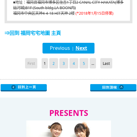
■地址：
福冈县福冈市博多区住吉1丁目2 CANAL CITY HAKATA(博多
运河城)B1F (South bldg.LA BOON内)
福冈市中央区天神4-4-18 HIT天神 2楼
(*2018年1月15日停業)
⇒回到 福岡宅宅地圖 主頁
Previous
Next
|
First
1
2
3
4
5
...
Last
PRESENTS