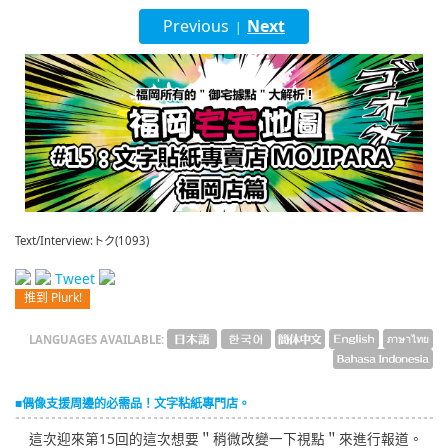
English
Previous
Next
|
ภาษาไทย
tiéng Viêt
Bahasa Indonesia
Text/Interview:トク(1093)
Tweet
推到 Plurk!
LANGUAGES AVAILABLE:
■偶像支援周邊的必需品！文字粘紙專門店。
這次迎來第15回的這次想要＂稍微改變一下視點＂來進行報道。