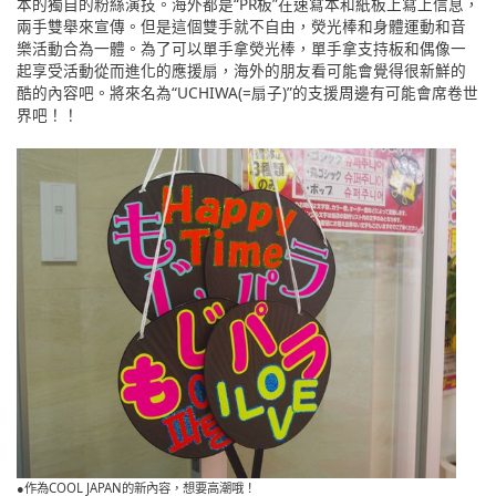
本的獨自的粉絲演技。海外都是“PR板”在速寫本和紙板上寫上信息，
兩手雙舉來宣傳。但是這個雙手就不自由，熒光棒和身體運動和音
樂活動合為一體。為了可以單手拿熒光棒，單手拿支持板和偶像一
起享受活動從而進化的應援扇，海外的朋友看可能會覺得很新鮮的
酷的內容吧。將來名為“UCHIWA(=扇子)”的支援周邊有可能會席卷世
界吧！！
●作為COOL JAPAN的新內容，想要高潮哦！