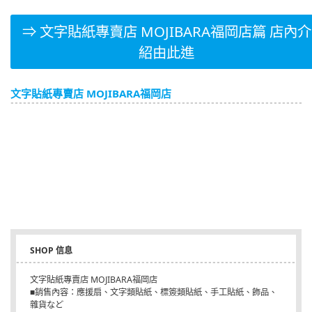
⇒ 文字貼紙專賣店 MOJIBARA福岡店篇 店內介
紹由此進
文字貼紙專賣店 MOJIBARA福岡店
SHOP 信息
文字貼紙專賣店 MOJIBARA福岡店
■銷售內容：應援扇、文字類貼紙、標簽類貼紙、手工貼紙、飾品、
雜貨など