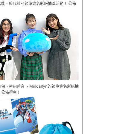
吉能、鈴代紗弓親筆簽名彩紙抽獎活動！ 公佈
美保、熊田茜音 、MindaRyn的親筆簽名彩紙抽
 公佈得主！