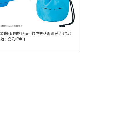
《劇場版 關於我轉生變成史萊姆 紅蓮之絆篇》
活動！公佈得主！