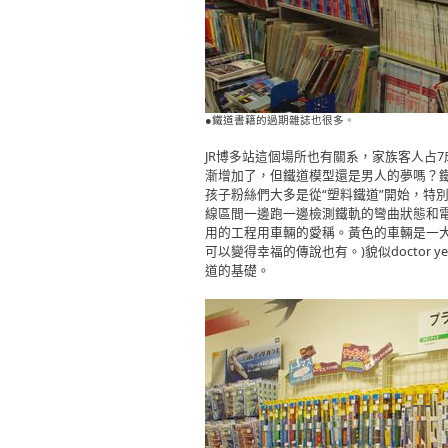
●鐵道書籍的過期雜誌也很多。
JR博多站這個場所也有關系，家族客人占
漸增加了，但鐵道模型還是男人的夢嗎？
孩子粉絲們大多是從“塑料鐵道”開始，特別“docto
線區間一邊跑一邊檢測鐵軌的彎曲狀態和
用的工程用車輛的愛稱。黃色的車輛是一
可以變得幸福的傳說也有。)貌似doctor 
道的基礎。