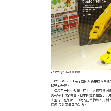
●doctor yellow確實很帥。
POPONDETTA為了鐵道粉絲更好的享
以玩30分鐘。
這裏有一個小知識。在全世界擁有共同規
具有特征的是德國。日本的鐵道模型是以
上盛行。在細節上拘泥的建築物和人形制
情節”是外國模型的魅力。