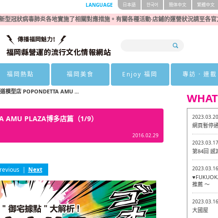
LANGUAGE
日本語
한국어
簡体中文
繁體中文
新型冠狀病毒肺炎各地實施了相關對應措施。有關各種活動·店鋪的運營狀況請至各官
福岡熱點
福岡美食
Enjoy 福岡
專訪 · 連載
型店 POPONDETTA AMU ...
WHAT
2023.03.2
 AMU PLAZA博多店篇（1/9）
網頁暫停
2016.02.29
2023.03.1
第84回 
2023.03.1
revious
|
Next
♥FUKU
推薦 ～
2023.03.1
大國屋