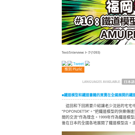
Text/Interview:トク(1093)
Tweet
推到 Plurk!
LANGUAGES AVAILABLE:
■鐵道模型和鐵道書籍的買賣在全國展開的鐵
這回和下回將要介紹讓老少沈迷的宅宅中的王
“POPONDETTA”。“把鐵道模型的快
間的交流”作為理念。1999年作為鐵道
後在日本的全國各地展開了鐵道模型店。