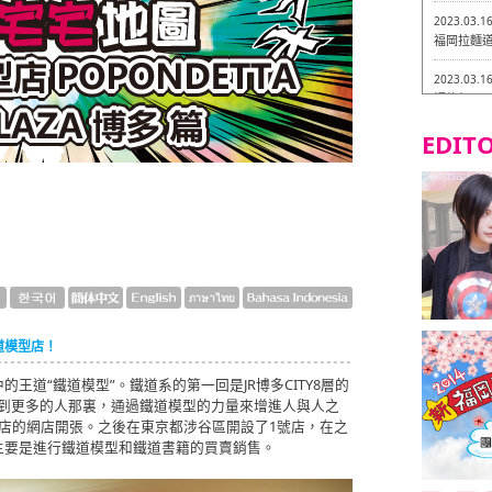
2023.03.1
福岡拉麵道 
2023.03.1
福龍軒
EDITO
2023.03.0
Isogiy
的試吃之旅 
2023.03.0
嚴格素食主
2023.03.0
Little
吃之旅 in
道模型店！
2023.02.2
東築軒 折
道“鐵道模型”。鐵道系的第一回是JR博多CITY8層的
樂傳達到更多的人那裏，通過鐵道模型的力量來增進人與人之
模型店的網店開張。之後在東京都涉谷區開設了1號店，在之
主要是進行鐵道模型和鐵道書籍的買賣銷售。