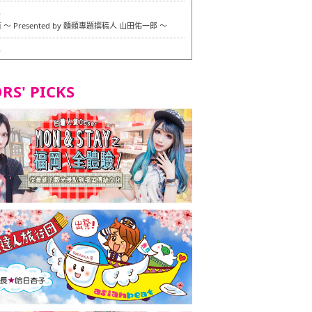
6
〜 Presented by 麵類專題撰稿人 山田佑一郎 〜
6
RS' PICKS
7
okarazu 博多總店 〜 嚴格素食主義・素食主義者的菜單試
in 福岡市！ 〜
7
義・素食主義者的菜單試的試吃之旅 in 福岡市！
2
 Stand 大名店 〜 嚴格素食主義・素食主義者的菜單試的試
 福岡市！ 〜
8
尾本社烏冬店