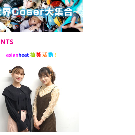
ENTS
asian
beat
抽
獎
活
動
！