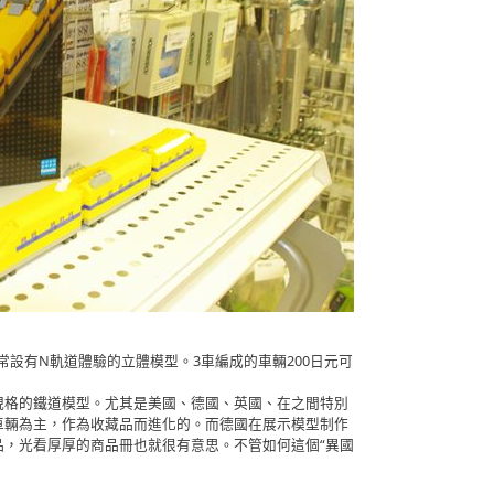
受常設有N軌道體驗的立體模型。3車編成的車輛200日元可
格的鐵道模型。尤其是美國、德國、英國、在之間特別
車輛為主，作為收藏品而進化的。而德國在展示模型制作
品，光看厚厚的商品冊也就很有意思。不管如何這個“異國