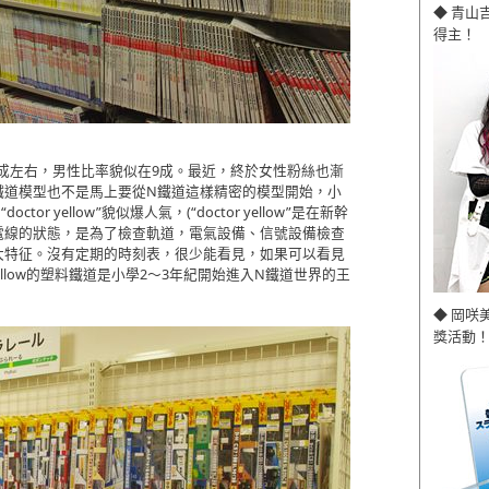
◆ 青山
得主！
7成左右，男性比率貌似在9成。最近，終於女性粉絲也漸
鐵道模型也不是馬上要從N鐵道這樣精密的模型開始，小
r yellow”貌似爆人氣，(“doctor yellow”是在新幹
電線的狀態，是為了檢查軌道，電氣設備、信號設備檢查
大特征。沒有定期的時刻表，很少能看見，如果可以看見
yellow的塑料鐵道是小學2～3年紀開始進入N鐵道世界的王
◆ 岡咲
獎活動！