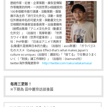
歷經作家、記者、企業策劃・廣告宣傳製
作等職業的同時，一共到世界24個國家的
100多個都市進行演講、活動策劃、服裝
展示為主的「流行文化外交」活動。曾歷
任外務省命名的可愛大使、與動畫文化外
交相關的有識者協會委員等。出版書籍有
（按照出售順『アニメ文化外交（動畫文
化外交）』（出版社：筑摩新書）『世界
カワイイ革命（世界可愛革命）』（出版
社：PHP新書）『日本はアニメで再興す
る(動畫片是振興日本的力量)』（出版社：ascii新書）『ガラパゴス
化のススメ（Galapagos Effect-that's what makes Japan's
culture so unique』(出版社：講談社)『「捨てる」で仕事はうまく
いく（「割捨」讓工作順利）』（出版社：Diamond社）
twitter海外情報更新中
http://twitter.com/sakuraitakamasa/
毎周三更新！
※下期為 田中麗奈訪談後篇