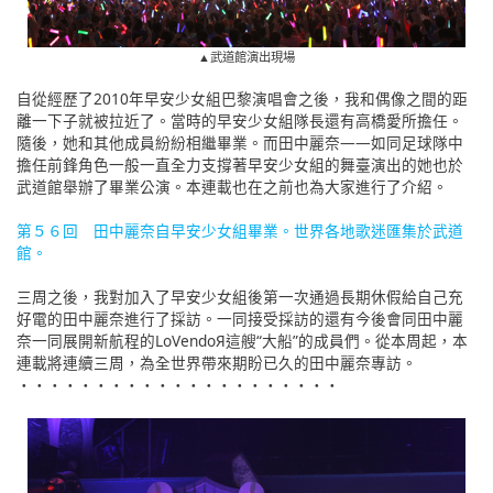
▲武道館演出現場
自從經歷了2010年早安少女組巴黎演唱會之後，我和偶像之間的距
離一下子就被拉近了。當時的早安少女組隊長還有高橋愛所擔任。
隨後，她和其他成員紛紛相繼畢業。而田中麗奈——如同足球隊中
擔任前鋒角色一般一直全力支撐著早安少女組的舞臺演出的她也於
武道館舉辦了畢業公演。本連載也在之前也為大家進行了介紹。
第５６回 田中麗奈自早安少女組畢業。世界各地歌迷匯集於武道
館。
三周之後，我對加入了早安少女組後第一次通過長期休假給自己充
好電的田中麗奈進行了採訪。一同接受採訪的還有今後會同田中麗
奈一同展開新航程的LoVendoЯ這艘“大船”的成員們。從本周起，本
連載將連續三周，為全世界帶來期盼已久的田中麗奈專訪。
・・・・・・・・・・・・・・・・・・・・・