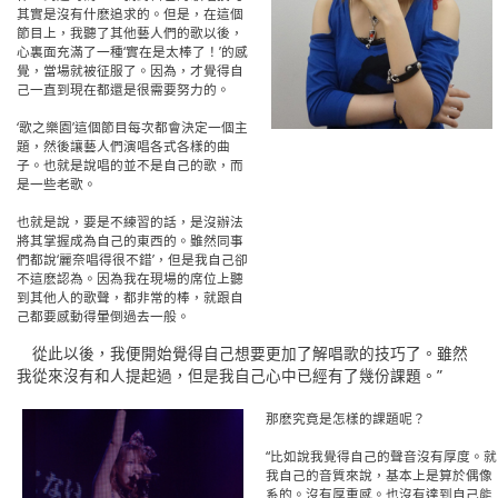
其實是沒有什麽追求的。但是，在這個
節目上，我聽了其他藝人們的歌以後，
心裏面充滿了一種‘實在是太棒了！’的感
覺，當場就被征服了。因為，才覺得自
己一直到現在都還是很需要努力的。
‘歌之樂園’這個節目每次都會決定一個主
題，然後讓藝人們演唱各式各樣的曲
子。也就是說唱的並不是自己的歌，而
是一些老歌。
也就是說，要是不練習的話，是沒辦法
將其掌握成為自己的東西的。雖然同事
們都說‘麗奈唱得很不錯’，但是我自己卻
不這麽認為。因為我在現場的席位上聽
到其他人的歌聲，都非常的棒，就跟自
己都要感動得暈倒過去一般。
從此以後，我便開始覺得自己想要更加了解唱歌的技巧了。雖然
我從來沒有和人提起過，但是我自己心中已經有了幾份課題。”
那麽究竟是怎樣的課題呢？
“比如說我覺得自己的聲音沒有厚度。就
我自己的音質來說，基本上是算於偶像
系的。沒有厚重感。也沒有達到自己能