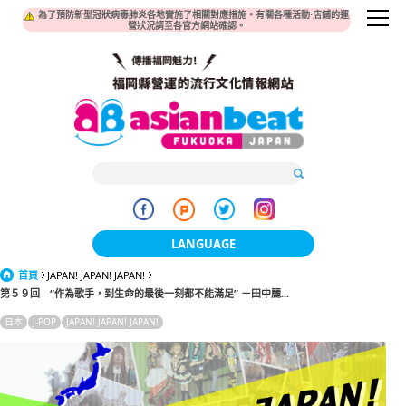
為了預防新型冠狀病毒肺炎各地實施了相關對應措施。有關各種活動·店鋪的運
營狀況請至各官方網站確認。
LANGUAGE
首頁
JAPAN! JAPAN! JAPAN!
日本語
第５９回 “作為歌手，到生命的最後一刻都不能滿足” －田中麗...
한국어
日本
J-POP
JAPAN! JAPAN! JAPAN!
簡体中文
繁體中文