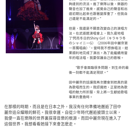
夠達到的流派。進了樂隊以後，樂器的
聲音也加了進來，感覺自己的聲音和出
道初期比起來也跟著變厚重了，但我自
己還是不能滿足的。”
但是，我還是不願意改變自己的演唱方
法。在武道館演唱會上，我久違地唱
了‘閃亮冬日的Shiny Girl（キラキラ冬
のシャイニーG）（2006年田中麗奈第
一首獨唱曲）’。當時我不想換唱法，結
果順利地完成了演出。為了能繼續用當
年的唱法唱，我要保護自己的歌喉。
“歌手會面臨很多問題，到生命的最
後一刻都不能滿足現狀。”
田中麗奈的話讓我再次體會到她真的是
為歌唱而生的。我認識她，正是她為歌
唱的魅力所折服，背上將一生獻給歌唱
事業的重擔時。
在那樣的時期，而且是在日本之外，我沒有任何準備地邂逅了田中
麗奈這朵耀眼的鮮花。我很幸運。自從少年時代邂逅披頭士以來，
我便一直在樂隊的世界裏探尋音樂的根源，而田中麗奈現在進入了
這個世界。我想看看她接下來會怎麽走。