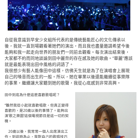
自從我意識到早安少女組所代表的是傳統藝能匠心的文化傳承以
後，我就一直到場觀看著她們的演出，而且我也盡量邀請希望今後
能夠和我一起走向世界的朋友們一同前去觀看。每次演出結束後，
大家都不約而同地談論到田中麗奈的存在感及她的歌曲。“華麗”應該
就是最能表現出田中風格的詞語了。
我很想少有藝人能像田中這樣，仿佛天生就是為了在演唱會上展現
自己的嗓音而出生的一般。所以，她在畢業以後還能繼續從事樂隊
的事業，繼續讓大家聽到她的歌聲，我從心底感到非常高興。
田中到底為什麽這麽喜歡歌唱呢？
“雖然我從小起就喜歡唱歌，但真正變得
喜歡的，是20歲以後的事情了。能夠出
演‘歌之樂園’這個電視節目是這一切的契
機。
20歲以後，我常常一個人出席演出工
作。到這時為止，我對自己的歌唱技巧