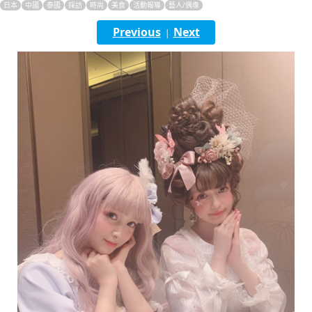
日本
中國
泰國
採訪
時尚
美食
活動報導
藝人/偶像
English
Previous
Next
|
ภาษาไทย
tiéng Viêt
Bahasa Indonesia