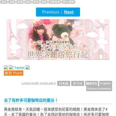
日本
中國
泰國
採訪
時尚
美食
活動報導
藝人/偶像
English
Previous
Next
|
ภาษาไทย
tiéng Viêt
Bahasa Indonesia
Tweet
推到 Plurk!
LANGUAGES AVAILABLE:
去了有許多可愛咖啡店的曼谷！
黃金周結束，天氣回暖，逐漸感受到初夏的晴朗！黃金周休息了4
天，去了泰國的曼谷！為了去拜訪當地的咖啡店！有許多可愛咖啡