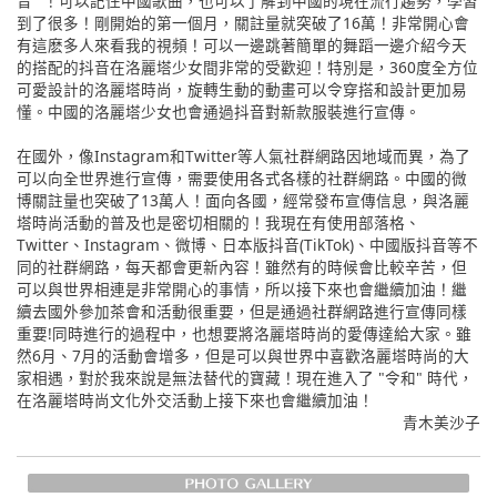
音" ！可以記住中國歌曲，也可以了解到中國的現在流行趨勢，學習
到了很多！剛開始的第一個月，關註量就突破了16萬！非常開心會
有這麽多人來看我的視頻！可以一邊跳著簡單的舞蹈一邊介紹今天
的搭配的抖音在洛麗塔少女間非常的受歡迎！特別是，360度全方位
可愛設計的洛麗塔時尚，旋轉生動的動畫可以令穿搭和設計更加易
懂。中國的洛麗塔少女也會通過抖音對新款服裝進行宣傳。
在國外，像Instagram和Twitter等人氣社群網路因地域而異，為了
可以向全世界進行宣傳，需要使用各式各樣的社群網路。中國的微
博關註量也突破了13萬人！面向各國，經常發布宣傳信息，與洛麗
塔時尚活動的普及也是密切相關的！我現在有使用部落格、
Twitter、Instagram、微博、日本版抖音(TikTok)、中國版抖音等不
同的社群網路，每天都會更新內容！雖然有的時候會比較辛苦，但
可以與世界相連是非常開心的事情，所以接下來也會繼續加油！繼
續去國外參加茶會和活動很重要，但是通過社群網路進行宣傳同樣
重要!同時進行的過程中，也想要將洛麗塔時尚的愛傳達給大家。雖
然6月、7月的活動會增多，但是可以與世界中喜歡洛麗塔時尚的大
家相遇，對於我來說是無法替代的寶藏！現在進入了 "令和" 時代，
在洛麗塔時尚文化外交活動上接下來也會繼續加油！
青木美沙子