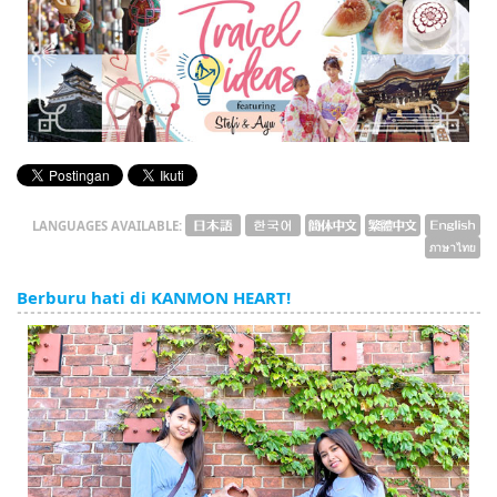
English
ภาษาไทย
tiéng Viêt
Bahasa Indonesia
LANGUAGES AVAILABLE:
Berburu hati di KANMON HEART!