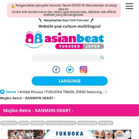
Pengendalian penyakit menular Novel COVID-19 diberlakukan di setiap
daerah.
Untuk info terkait event dan status operasional toko, silahkan cek official
website yang bersangkutan.
LANGUAGE
Home
Artikel Khusus
FUKUOKA TRAVEL IDEAS featuring...
日本語
Mojiko Retro - KANMON HEART -
한국어
Mojiko Retro - KANMON HEART -
簡体中文
Indonesia
Japan
Fukuoka
mencoba langsung
sightseeing
Hot Spot
繁體中文