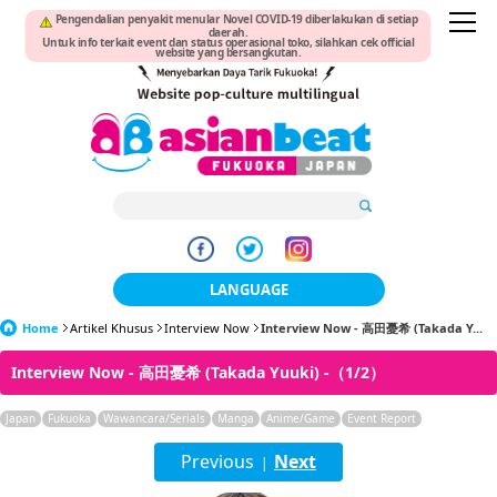
Pengendalian penyakit menular Novel COVID-19 diberlakukan di setiap
daerah.
Untuk info terkait event dan status operasional toko, silahkan cek official
website yang bersangkutan.
LANGUAGE
Home
Artikel Khusus
Interview Now
日本語
Interview Now - 高田憂希 (Takada Y...
Interview Now - 高田憂希 (Takada Yuuki) -（1/2）
한국어
Japan
Fukuoka
Wawancara/Serials
Manga
簡体中文
Anime/Game
Event Report
Previous
Next
|
繁體中文