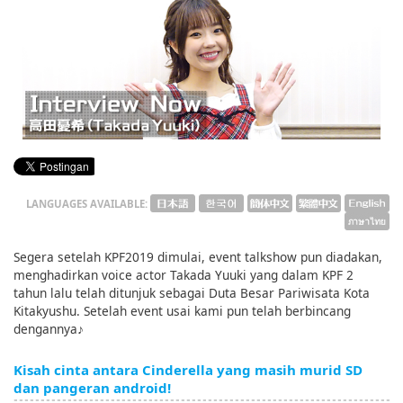
English
ภาษาไทย
tiéng Viêt
Bahasa Indonesia
LANGUAGES AVAILABLE:
Segera setelah KPF2019 dimulai, event talkshow pun diadakan,
menghadirkan voice actor Takada Yuuki yang dalam KPF 2
tahun lalu telah ditunjuk sebagai Duta Besar Pariwisata Kota
Kitakyushu. Setelah event usai kami pun telah berbincang
dengannya♪
Kisah cinta antara Cinderella yang masih murid SD
dan pangeran android!