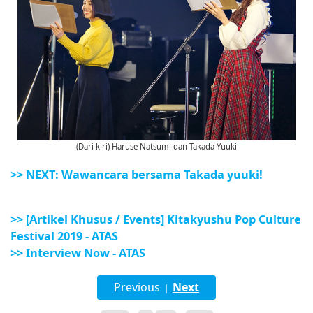
(Dari kiri) Haruse Natsumi dan Takada Yuuki
>> NEXT: Wawancara bersama Takada yuuki!
>> [Artikel Khusus / Events] Kitakyushu Pop Culture
Festival 2019 - ATAS
>> Interview Now - ATAS
Previous
Next
|