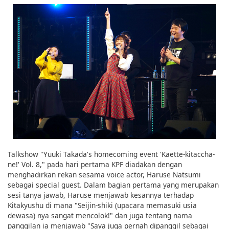
Talkshow "Yuuki Takada's homecoming event 'Kaette-kitaccha-
ne!' Vol. 8," pada hari pertama KPF diadakan dengan
menghadirkan rekan sesama voice actor, Haruse Natsumi
sebagai special guest. Dalam bagian pertama yang merupakan
sesi tanya jawab, Haruse menjawab kesannya terhadap
Kitakyushu di mana "Seijin-shiki (upacara memasuki usia
dewasa) nya sangat mencolok!" dan juga tentang nama
panggilan ia menjawab "Saya juga pernah dipanggil sebagai