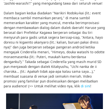
'zashiki-warashi'!" yang mengundang tawa dari seluruh venue!
Dalam bagian kedua diadakan "Narikiri Rodoku-kai (lit.: event
membaca sambil memainkan peran)," di mana sambil
memerankan karakter yang muncul, mereka berimprovisasi
dengan membawakan dialog dalam dialek daerah! Haruse yang
berasal dari Prefektur Kagawa berperan sebagai ibu tiri
menyuruh para gadis untuk segera bersiap-siap, "Antara, hayo
doresu ni kigaento akanyaro (lit.: kalian, buruan pakai dress
nya)" dan juga berperan sebagai pangeran android ketika
mengajak Cinderella menari, "Himeyo, douka watashi to odotte
moraemasenka (lit.: Puteri, maukah kamu berdansa
denganku?)." Takada sebagai Cinderella yang masih murid SD
pun menjawab dengan dialek Kitakyushu, "Uchi nanka de ii
charoka... (lit.: Apakah tidak apa-apa kalau sama saya...),"
membuat suasana di venue jadi semakin meriah. Video
promosi yang familiar pun diselesaikan dengan melibatkan
para audience! (>> Untuk melihat video nya, klik
di sini
!