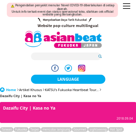
Pengendalian penyakit menular Novel COVID-19 diberlakukan di setiap
daerah.
Untuk info terkait event dan status operasional toko, silahkan cek official
website yang bersangkutan.
LANGUAGE
Home
Artikel Khusus
KATSU's Fukuoka Heartbeat Tour...
日本語
Dazaifu City | Kasa no Ya
한국어
Dazaifu City | Kasa no Ya
簡体中文
2018.09.04
繁體中文
Taiwan
Fukuoka
Taipei
mencoba langsung
Gourmet
sightseeing
Hot Spot