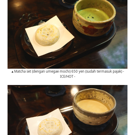
▲Matcha set (dengan umegae mochi) 650 yen (sudah termasuk pajak) -
ICE/HOT -