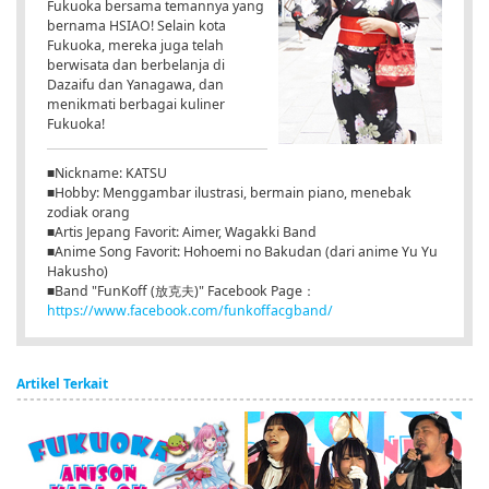
Fukuoka bersama temannya yang
bernama HSIAO! Selain kota
Fukuoka, mereka juga telah
berwisata dan berbelanja di
Dazaifu dan Yanagawa, dan
menikmati berbagai kuliner
Fukuoka!
■Nickname: KATSU
■Hobby: Menggambar ilustrasi, bermain piano, menebak
zodiak orang
■Artis Jepang Favorit: Aimer, Wagakki Band
■Anime Song Favorit: Hohoemi no Bakudan (dari anime Yu Yu
Hakusho)
■Band "FunKoff (放克夫)" Facebook Page：
https://www.facebook.com/funkoffacgband/
Artikel Terkait