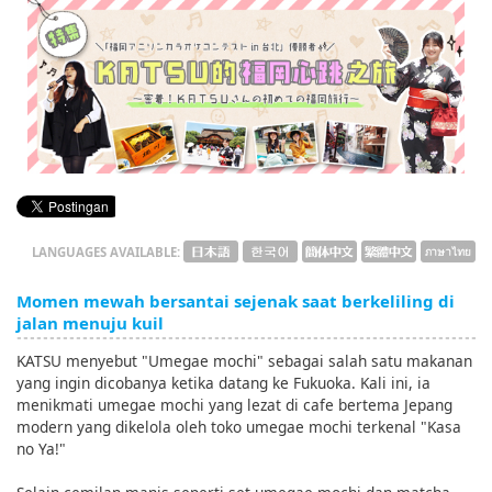
English
ภาษาไทย
tiéng Viêt
Bahasa Indonesia
LANGUAGES AVAILABLE:
Momen mewah bersantai sejenak saat berkeliling di
jalan menuju kuil
KATSU menyebut "Umegae mochi" sebagai salah satu makanan
yang ingin dicobanya ketika datang ke Fukuoka. Kali ini, ia
menikmati umegae mochi yang lezat di cafe bertema Jepang
modern yang dikelola oleh toko umegae mochi terkenal "Kasa
no Ya!"