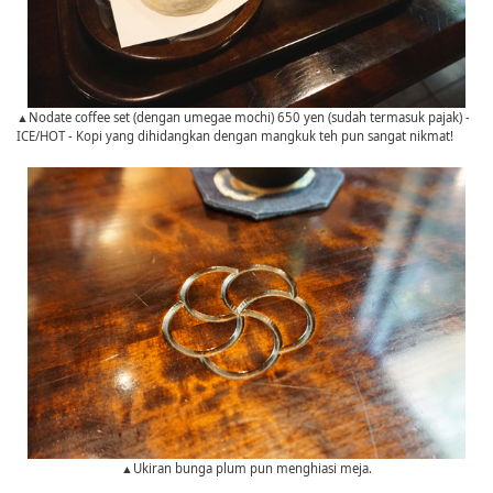
▲Nodate coffee set (dengan umegae mochi) 650 yen (sudah termasuk pajak) -
ICE/HOT - Kopi yang dihidangkan dengan mangkuk teh pun sangat nikmat!
▲Ukiran bunga plum pun menghiasi meja.