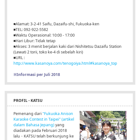
■Alamat: 3-2-41 Saifu, Dazaifu-shi, Fukuoka-ken
■TEL: 092-922-5582
■Waktu Operasional: 10:00 - 17:00
■Hari Libur: Tidak tetap
■Akses: 3 menit berjalan kaki dari Nishitetsu Dazaifu Station
(Lewati 2 torii, toko ke-4 di sebelah kiri)
■URL :
http://www.kasanoya.com/tenogoiya.html#kasanoya_top
※Informasi per Juli 2018
PROFIL - KATSU
Pemenang dari
"Fukuoka Anison
Karaoke Contest in Taipei" (artikel
dalam Bahasa Jepang)
yang
diadakan pada Februari 2018
lalu・KATSU telah berkunjung ke