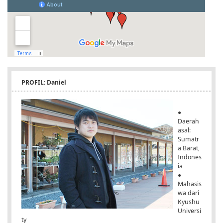
PROFIL: Daniel
●
Daerah
asal:
Sumatr
a Barat,
Indones
ia
●
Mahasis
wa dari
Kyushu
Universi
ty