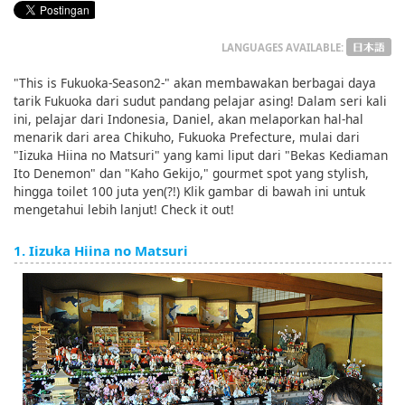
English
ภาษาไทย
LANGUAGES AVAILABLE:
"This is Fukuoka-Season2-" akan membawakan berbagai daya
tiéng Viêt
tarik Fukuoka dari sudut pandang pelajar asing! Dalam seri kali
ini, pelajar dari Indonesia, Daniel, akan melaporkan hal-hal
Bahasa Indonesia
menarik dari area Chikuho, Fukuoka Prefecture, mulai dari
"Iizuka Hiina no Matsuri" yang kami liput dari "Bekas Kediaman
Ito Denemon" dan "Kaho Gekijo," gourmet spot yang stylish,
hingga toilet 100 juta yen(?!) Klik gambar di bawah ini untuk
mengetahui lebih lanjut! Check it out!
1. Iizuka Hiina no Matsuri