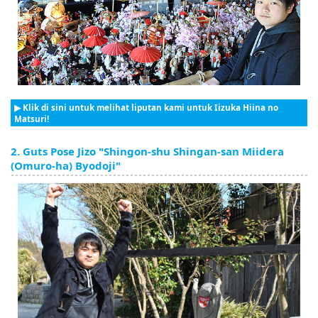
▶ Klik di sini untuk melihat liputan kami untuk Iizuka Hiina no
Matsuri!
2. Guts Pose Jizo "Shingon-shu Shingan-san Miidera
(Omuro-ha) Byodoji"