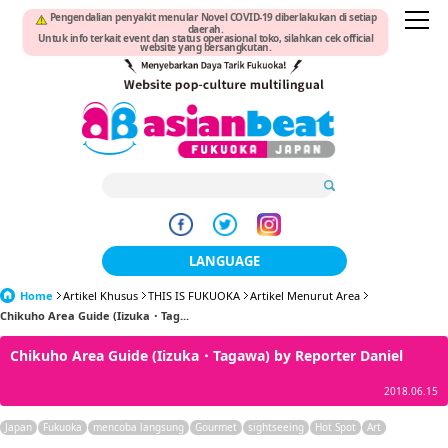
Pengendalian penyakit menular Novel COVID-19 diberlakukan di setiap
daerah.
Untuk info terkait event dan status operasional toko, silahkan cek official
website yang bersangkutan.
LANGUAGE
Home
Artikel Khusus
THIS IS FUKUOKA
日本語
Artikel Menurut Area
Chikuho Area Guide (Iizuka・Tag...
한국어
Chikuho Area Guide (Iizuka・Tagawa) by Reporter Daniel
簡体中文
2018.06.15
繁體中文
Japan
Fukuoka
mencoba langsung
Gourmet
sightseeing
Hot Spot
Art