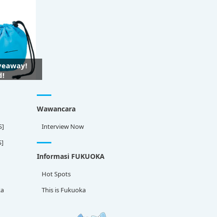
iveaway!
d!
Wawancara
S]
Interview Now
S]
Informasi FUKUOKA
Hot Spots
ka
This is Fukuoka