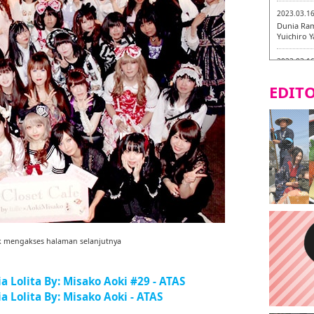
2023.03.1
Dunia Ram
Yuichiro 
2023.03.1
Fukuryuk
EDITO
2023.03.1
[Laborato
2023.03.0
Isogiyoka
mencicipi
2023.03.0
Keliling 
baru!
2023.03.0
k mengakses halaman selanjutnya
AGANOYA
a Lolita By: Misako Aoki #29 - ATAS
a Lolita By: Misako Aoki - ATAS