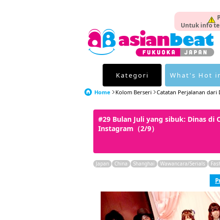
P
Untuk info te
Kategori
What's Hot i
Home
Kolom Berseri
Catatan Perjalanan dari D
#29 Bulan Juli yang sibuk: Dinas d
Instagram（2/9）
Japan
China
Shanghai
Wawancara/Serials
Fas
P