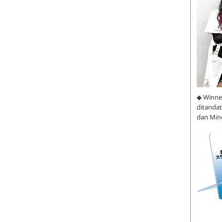
◆ Winne
ditanda
dan Min