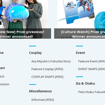
iew Now] Prize giveaway!
[Culture Watch] Prize g
inner announced!
Winner announce
me
Cosplay
Event
Aza Miyuko's Fukuoka Story
Feature Event [ATA
eri
Feature Cosplay [ATAS]
EVENT SNAPS [ATA
tch
COSPLAY SNAPS [ATAS]
Ita & Otaku
olution
Miscellaneous
Peta Otaku Fukuo
Informasi [ATAS]