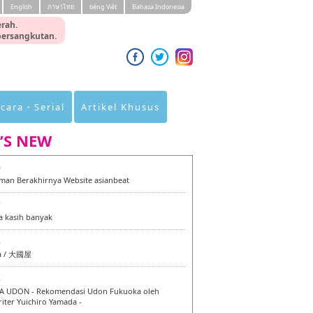
English
ภาษาไทย
tiéng Viêt
Bahasa Indonesia
rah.
 bersangkutan.
cara・Serial
Artikel Khusus
’S NEW
0
an Berakhirnya Website asianbeat
7
a kasih banyak
6
a / 大國屋
6
 UDON - Rekomendasi Udon Fukuoka oleh
iter Yuichiro Yamada -