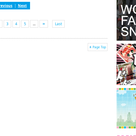
revious
|
Next
3
4
5
...
Last
Page Top