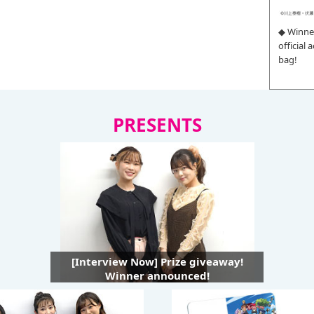
◆ Winne
official
bag!
PRESENTS
[Interview Now] Prize giveaway!
Winner announced!