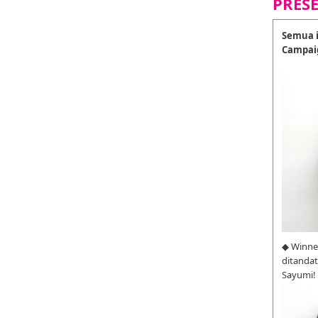
PRES
Semua i
Campai
◆ Winne
ditanda
Sayumi!