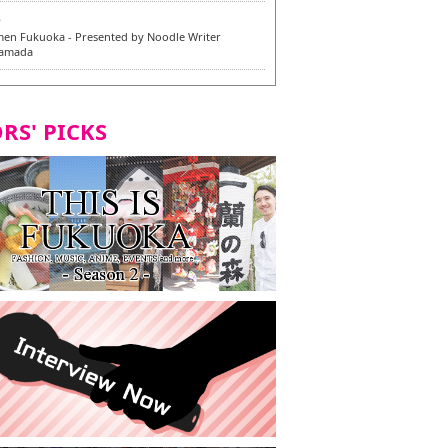
6
en Fukuoka - Presented by Noodle Writer
Yamada
6
en / 福龍軒
RS' PICKS
5
rium Cosplay] - Indonesia - #019 MM Earlene
7
razu Hakata Honten | Keliling Kota Fukuoka
 menu vegan/vegetarian baru
7
Kota Fukuoka mencicipi menu vegan/vegetarian
4
KI