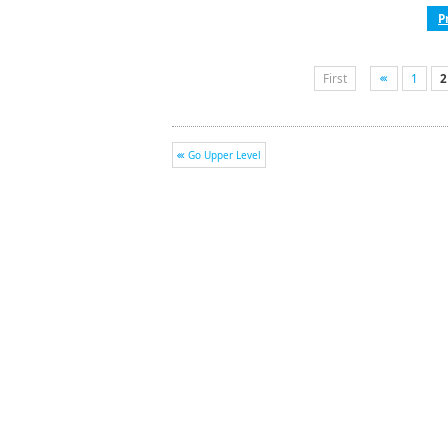
P
First
1
2
Go Upper Level