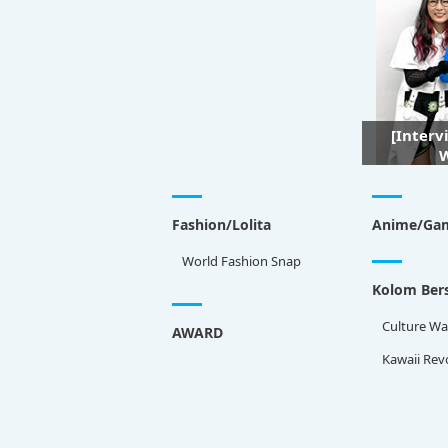
[Interv
W
Fashion/Lolita
Anime/Ga
World Fashion Snap
Kolom Bers
Culture Wa
AWARD
Kawaii Rev