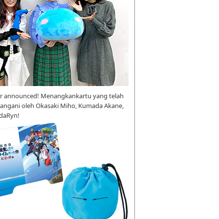
r announced! Menangkankartu yang telah
tangani oleh Okasaki Miho, Kumada Akane,
daRyn!