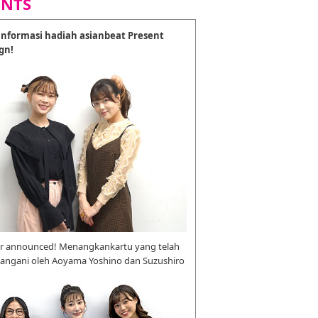
ENTS
nformasi hadiah asianbeat Present
gn!
r announced! Menangkankartu yang telah
tangani oleh Aoyama Yoshino dan Suzushiro