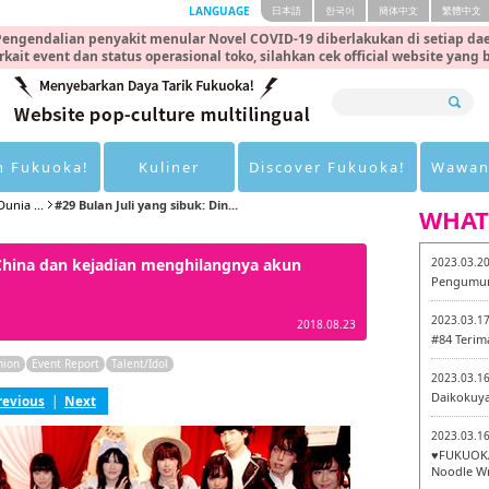
LANGUAGE
日本語
한국어
簡体中文
繁體中文
engendalian penyakit menular Novel COVID-19 diberlakukan di setiap dae
rkait event dan status operasional toko, silahkan cek official website yang
n Fukuoka!
Kuliner
Discover Fukuoka!
Wawan
unia ...
#29 Bulan Juli yang sibuk: Din...
WHAT
i China dan kejadian menghilangnya akun
2023.03.2
Pengumum
2023.03.1
2018.08.23
#84 Terim
hion
Event Report
Talent/Idol
2023.03.1
Daikokuy
revious
|
Next
2023.03.1
♥FUKUOKA
Noodle Wr