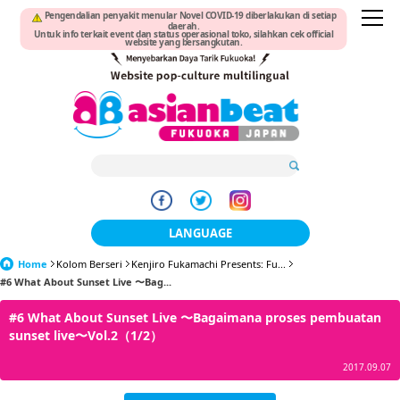
Pengendalian penyakit menular Novel COVID-19 diberlakukan di setiap
daerah.
Untuk info terkait event dan status operasional toko, silahkan cek official
website yang bersangkutan.
LANGUAGE
Home
Kolom Berseri
Kenjiro Fukamachi Presents: Fu...
日本語
#6 What About Sunset Live 〜Bag...
한국어
#6 What About Sunset Live 〜Bagaimana proses pembuatan
sunset live〜Vol.2（1/2）
簡体中文
2017.09.07
繁體中文