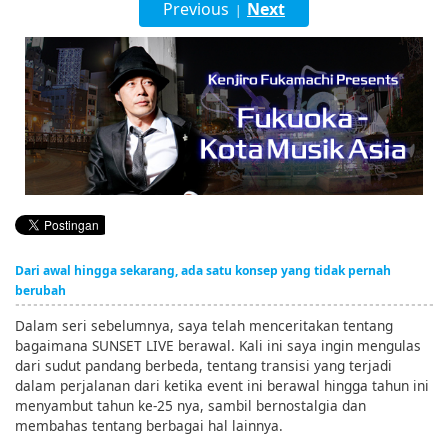
Previous
Next
|
English
ภาษาไทย
tiéng Viêt
Bahasa Indonesia
Dari awal hingga sekarang, ada satu konsep yang tidak pernah
berubah
Dalam seri sebelumnya, saya telah menceritakan tentang
bagaimana SUNSET LIVE berawal. Kali ini saya ingin mengulas
dari sudut pandang berbeda, tentang transisi yang terjadi
dalam perjalanan dari ketika event ini berawal hingga tahun ini
menyambut tahun ke-25 nya, sambil bernostalgia dan
membahas tentang berbagai hal lainnya.