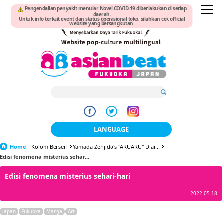
Pengendalian penyakit menular Novel COVID-19 diberlakukan di setiap
daerah.
Untuk info terkait event dan status operasional toko, silahkan cek official
website yang bersangkutan.
LANGUAGE
Home
Kolom Berseri
Yamada Zenjido's "ARUARU" Diar...
日本語
Edisi fenomena misterius sehar...
한국어
Edisi fenomena misterius sehari-hari
簡体中文
2022.05.18
繁體中文
Japan
Fukuoka
Manga
Art