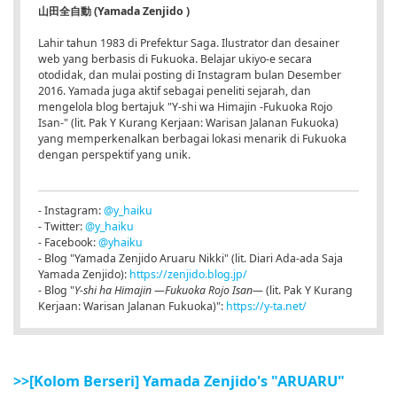
山田全自動 (Yamada Zenjido )
Lahir tahun 1983 di Prefektur Saga. Ilustrator dan desainer
web yang berbasis di Fukuoka. Belajar ukiyo-e secara
otodidak, dan mulai posting di Instagram bulan Desember
2016. Yamada juga aktif sebagai peneliti sejarah, dan
mengelola blog bertajuk "Y-shi wa Himajin -Fukuoka Rojo
Isan-" (lit. Pak Y Kurang Kerjaan: Warisan Jalanan Fukuoka)
yang memperkenalkan berbagai lokasi menarik di Fukuoka
dengan perspektif yang unik.
- Instagram:
@y_haiku
- Twitter:
@y_haiku
- Facebook:
@yhaiku
- Blog "Yamada Zenjido Aruaru Nikki" (lit. Diari Ada-ada Saja
Yamada Zenjido):
https://zenjido.blog.jp/
- Blog "
Y-shi ha Himajin ―Fukuoka Rojo Isan―
(lit. Pak Y Kurang
Kerjaan: Warisan Jalanan Fukuoka)":
https://y-ta.net/
>>[Kolom Berseri] Yamada Zenjido's "ARUARU"