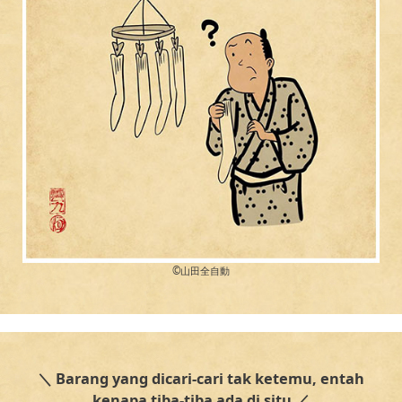
©︎山田全自動
＼ Barang yang dicari-cari tak ketemu, entah
kenapa tiba-tiba ada di situ ／