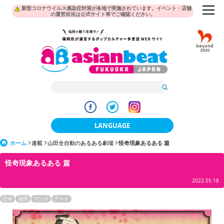
新型コロナウイルス感染症対策が各地で実施されています。イベント・店舗
の運営状況は公式サイト等でご確認ください。
LANGUAGE
ホーム
連載
山田全自動のあるある劇場
日本語
怪奇現象あるある 篇
怪奇現象あるある 篇
한국어
2022.05.18
簡体中文
日本
福岡
マンガ
アート
繁體中文