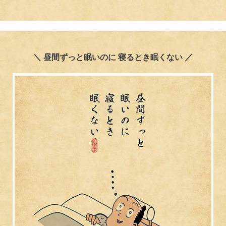
＼ 昼間ずっと眠いのに 寝るとき眠くない ／