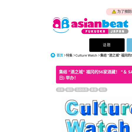
为了预防
话题
首页
特集
Culture Watch
集结 "酒之城" 福冈的56
集结 "酒之城" 福冈的56家酒藏！ "＆ SAKE
日) 举办！
日本
福冈
活动信息
美食
观光