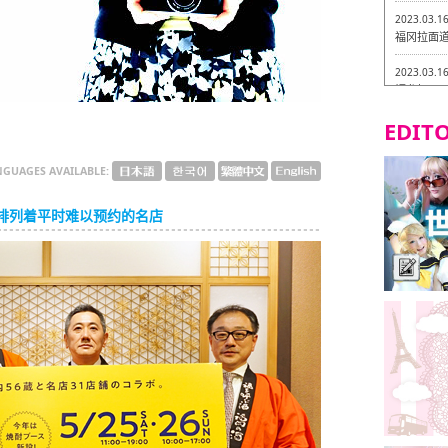
2023.03.1
福冈拉面道 
2023.03.1
福龙轩
EDITO
2023.03.0
Isogiy
的试吃之旅
NGUAGES AVAILABLE:
2023.03.0
严格素食主
排列着平时难以预约的名店
2023.03.0
Little
吃之旅 in
2023.02.2
东筑轩 折