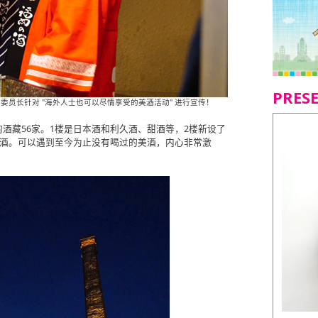
PRES
富安拓良 委员长针对 "海外人士也可以尽情享受的美酒活动" 进行宣传！
酒藏56家。1楼是日本酒和利久酒、甜酒等，2楼新设了
名酒。可以遇到至今为止没有喝过的美酒，内心非常激