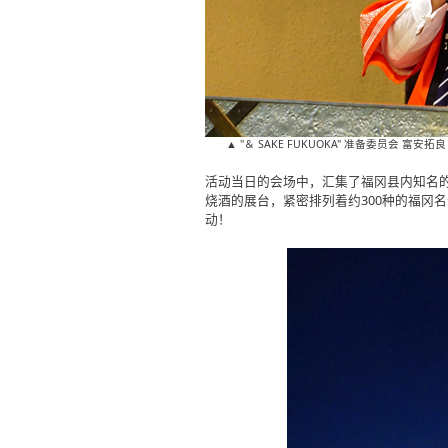
▲ "＆ SAKE FUKUOKA" 准备委员会 
活动当日的会场中，汇集了福冈县内知名的
烧酒的展台，紧密排列着约300种的福冈
动！