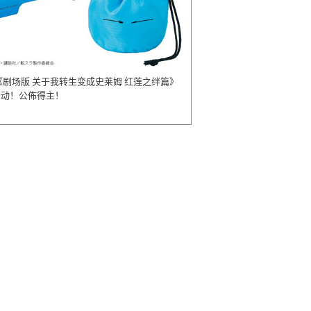
《剧场版 关于我转生变成史莱姆 红莲之绊篇》
活动！公佈得主！