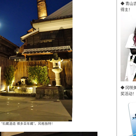
◆ 青山
得主！
◆ 冈咲
奖活动！
 "石藏酒造 博多百年藏"。风格独特！