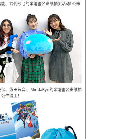
吉能、铃代纱弓的亲笔签名彩纸抽奖活动! 公佈
美保、熊田茜音 、MindaRyn的亲笔签名彩纸抽
 公佈得主！