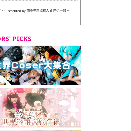
6
〜 Presented by 面类专题撰稿人 山田佑一郎 〜
6
RS' PICKS
7
okarazu 博多总店 〜 严格素食主义・素食主义者的菜单试
 in 福冈市！〜
7
义・素食主义者的菜单试的试吃之旅 in 福冈市！
2
 Stand 大名店 〜 严格素食主义・素食主义者的菜单试的试
 福冈市！〜
8
尾本社乌冬店