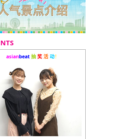
ENTS
asian
beat
抽
奖
活
动
！