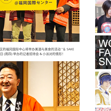
冈市博多区的福冈国际中心将举办美酒与美食的活动 "＆ SAKE
8日 (周四) 举办的记者招待会 & 小派对的情形！