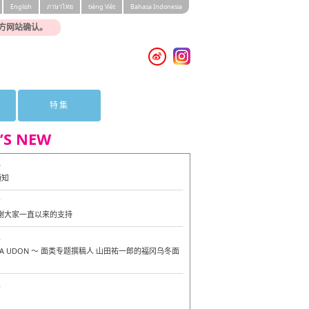
English
ภาษาไทย
tiéng Viêt
Bahasa Indonesia
方网站确认。
特集
’S NEW
0
通知
7
感谢大家一直以来的支持
6
OKA UDON ～ 面类专题撰稿人 山田祐一郎的福冈乌冬面
6