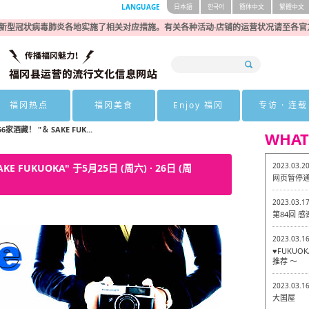
LANGUAGE
日本語
한국어
簡体中文
繁體中文
新型冠状病毒肺炎各地实施了相关对应措施。有关各种活动·店铺的运营状况请至各官
福冈热点
福冈美食
Enjoy 福冈
专访 · 连载
家酒藏！ "＆ SAKE FUK...
WHAT
2023.03.2
 FUKUOKA" 于5月25日 (周六) · 26日 (周
网页暂停
2023.03.1
第84回 
2023.03.1
♥FUKU
推荐 ～
2023.03.1
大国屋