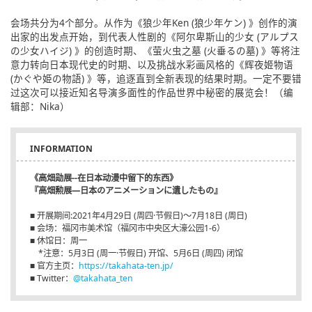
会场共分为4个部分。从作为《狼少年Ken (狼少年ケン) 》创作的演
出家的出发点开始，到代表人性剧的《阿尔卑斯山的少女 (アルプス
の少女ハイジ) 》的创造时期、《萤火虫之墓 (火垂るの墓) 》等将注
意力转向日本现代史的时期、以及挑战水彩画风格的《辉夜姬物语
(かぐや姫の物語) 》等，追逐直到全新表现的结果时期。一定不要错
过这次可以接近知名导演多面性的作品世界中秘密的展览会！（编
辑部：Nika）
INFORMATION
《高畑勋展--在日本动漫中留下的东西》
『高畑勲展―日本のアニメーションに遺したもの』
■ 开展期间:2021年4月29日 (周四·节假日)～7月18日 (周日)
■ 会场：福冈市美术馆（福冈市中央区大濠公园1-6）
■ 休馆日：周一
*注意：5月3日 (周一·节假日) 开馆、5月6日 (周四) 闭馆
■ 官方主页：
https://takahata-ten.jp/
■ Twitter：
@takahata_ten