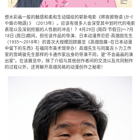
想水彩画一般的触感和柔和生动描绘的崭新电影《辉夜姬物语 (かぐ
や姫の物語) 》（2013年）。应该有很多人会深受其中划时代的电影
表现以及深刻挖掘的人性剧的冲击！？4月29日 (周四·节假日)～7月
18日 (周日)期间，担任该作品的导演、日本动漫界巨匠·高畑勋先生
（1935～2018年）的首次大规模回顾展览《高畑勋展--在日本动漫
中留下的东西》在福冈市美术馆举办！高畑先生与同属吉卜力工作
室的宫崎骏先生那样的卡通作家出身的导演不同，是“不会画画的演
出家”。在该展览中，除了介绍与其他创作者间的交流以及共同制作
的过程以外，还将解开高畑风格的动漫创作之秘密！