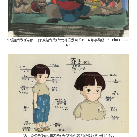
“平成狸合戦ぽんぽこ”(平成狸合战) 单元格背景画 ©1994 畑事務所・Studio Ghibli・
NH
“火垂るの墓”(萤火虫之墓) 色彩指定 ©野坂昭如 / 新潮社,1988