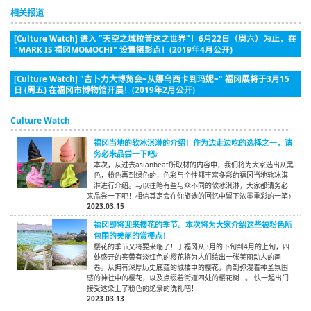
相关报道
[Culture Watch] 进入 "天空之城拉普达之世界"！6月22日（周六）为止，在
"MARK IS 福冈MOMOCHI" 设置摄影点！(2019年4月公开)
[Culture Watch] "吉卜力大博览会~从娜乌西卡到玛妮~" 福冈展将于3月15
日 (周五) 在福冈市博物馆开展！(2019年2月公开)
Culture Watch
福冈当地的软冰淇淋的介绍！作为边走边吃的选择之一，请
务必来品尝一下吧♪
本次，从过去asianbeat所取材的内容中，我们将为大家选出从黑
色，粉色再到绿色的，色彩与个性都丰富多彩的福冈当地软冰淇
淋进行介绍。与以往略有些与众不同的软冰淇淋，大家都请务必
来品尝一下吧！相信其定会在你旅途的回忆中留下浓墨重彩的一笔♪
2023.03.15
福冈即将迎来樱花的季节。本次将为大家介绍这些被粉色所
包围的美丽的赏樱点！
樱花的季节又将要来临了！于福冈从3月的下旬到4月的上旬，四
处盛开的夹带有淡红色的樱花将为人们绘出一张美丽动人的画
卷。从拥有深厚历史底蕴的城楼中的樱花，再到弥漫着神圣氛围
感的神社中的樱花，以及点缀着街道四处的樱花树…。 快一起出门
接受这染上了粉色的绝景的洗礼吧！
2023.03.13