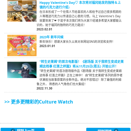
Happy Valentine's Day♡ 本次将对福冈始发的独特＆上
镜的巧克力进行介绍♪
在日本形成了一个在情人节给喜欢的人和给予过自己很多照顾的
人等赠送巧克力以传递自己心意的习惯。马上 Valentine's Day
就要到来了❤ 于是乎本次我们将为大家介绍诸多希望大家都能认
识的，始于福冈的独特的巧克力甜点！
2023.02.01
2023年 新年问候
新年快乐！感谢大家长久以来对本网站SNS的浏览和支持！
2023.01.01
"转生史莱姆"的首次电影版！《剧场版 关于我转生变成史莱
姆这档事 红莲之绊篇》将从11月25日(周五) 开始公开！
"转生史莱姆"的首次剧场版作品《剧场版 关于我转生变成史莱姆
这档事 红莲之绊篇》正在上映中！ 由“转生史莱姆”系列的原作者
伏濑担当故事原案的全新作品，绝对不容错过！除了最强的利姆
鲁之外， 熟悉的人气角色们也大集结！
2022.11.30
>> 更多更精彩的Culture Watch